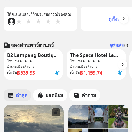
ให้คะแนนและรีวิวประสบการณ์ของคุณ
ดูทั้งหมด
★
★
★
★
★
จองผ่านพาร์ตเนอร์
ดูเพิ่มเติม
B2 Lampang Boutique & Budget Hotel
The Space Hotel Lampang
โรงแรม
★
★
★
โรงแรม
★
★
★
★
อำเภอเมืองลำปาง
อำเภอเมืองลำปาง
฿539.93
฿1,159.74
เริ่มต้น
เริ่มต้น
ล่าสุด
ยอดนิยม
คำถาม