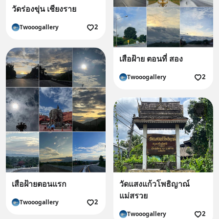
วัดร่องขุ่น เชียงราย
2
Twooogallery
เสือฝ้าย ตอนที่ สอง
2
Twooogallery
เสือฝ้ายตอนแรก
วัดแสงแก้วโพธิญาณ์
แม่สรวย
2
Twooogallery
2
Twooogallery