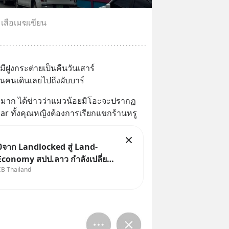
เสือเมฆเขียน
มีฝูงกระต่ายเป็นคืนวันเสาร์
นคนเดินเลยไปถึงผับบาร์
ะมาก ได้ข่าวว่าแมวน้อยมิโอะจะปรากฏ
ar ทั้งคุณหญิงต้องการเรียกแขกร้านหรู
จาก Landlocked สู่ Land-
Economy สปป.ลาว กำลังเปลี่ยน
CB Thailand
ก “ประเทศทางผ่าน” สู่
ลางเศรษฐกิจและโลจิสติกส์” ของ
าคลุ่มแม่น้ำโขง