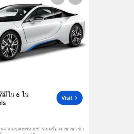
 บินจากกรุงเทพมาเช่ารถเครือ คาซาชา ข้า