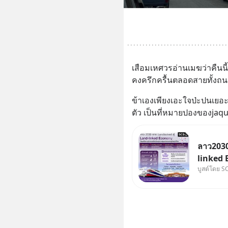
เสือมเหศวรอ่านเมฆว่าคืนนี้
คงครึกครื้นตลอดสายทั้งถน
ข้าเองเพียงเอะใจป่ะปนเยอ
ตัว เป็นที่หมายปองของjaqu
ลาว2030
linked 
บูสต์โดย S
บทบาทจา
“ศูนย์ก
อนุภูมิภ