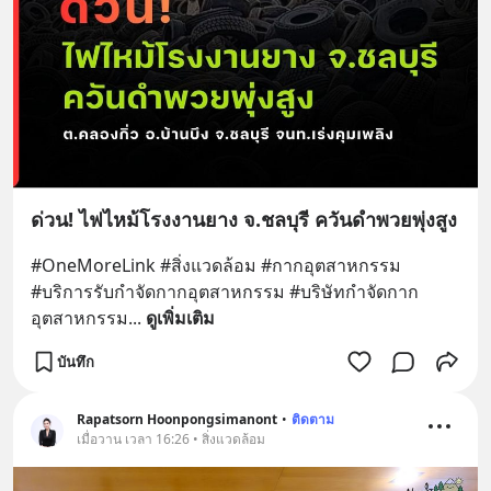
ด่วน! ไฟไหม้โรงงานยาง จ.ชลบุรี ควันดำพวยพุ่งสูง
#OneMoreLink #สิ่งแวดล้อม #กากอุตสาหกรรม 
#บริการรับกําจัดกากอุตสาหกรรม #บริษัทกำจัดกาก
อุตสาหกรรม
... 
ดูเพิ่มเติม
บันทึก
Rapatsorn Hoonpongsimanont
•
ติดตาม
เมื่อวาน เวลา 16:26 • สิ่งแวดล้อม