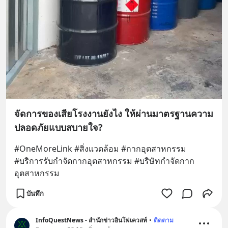
จัดการของเสียโรงงานยังไง ให้ผ่านมาตรฐานความ
ปลอดภัยแบบสบายใจ?
#OneMoreLink #สิ่งแวดล้อม #กากอุตสาหกรรม 
#บริการรับกําจัดกากอุตสาหกรรม #บริษัทกำจัดกาก
อุตสาหกรรม
บันทึก
InfoQuestNews - สำนักข่าวอินโฟเควสท์
•
ติดตาม