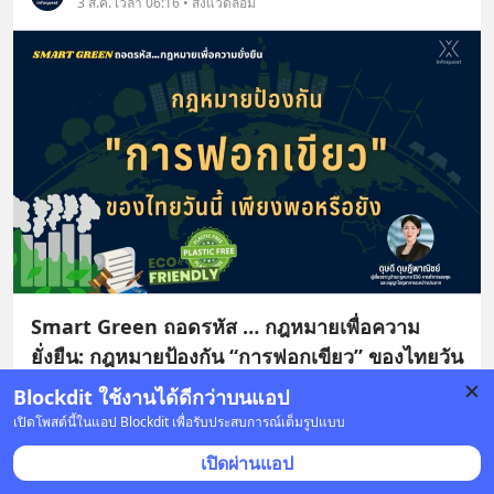
3 ส.ค. เวลา 06:16 • สิ่งแวดล้อม
Smart Green ถอดรหัส … กฎหมายเพื่อความ
ยั่งยืน: กฎหมายป้องกัน “การฟอกเขียว” ของไทยวัน
นี้เพียงพอหรือยัง
Blockdit ใช้งานได้ดีกว่าบนแอป
เปิดโพสต์นี้ในแอป Blockdit เพื่อรับประสบการณ์เต็มรูปแบบ
เมื่อปี ค.ศ. 2024 บริษัทน้ำมันรายใหญ่แห่งหนึ่งในสหรัฐฯ 
ถูกอัยการรัฐแคลิฟอร์เนียฟ้องฐานโฆษณาว่าผลิตภัณฑ์
เปิดผ่านแอป
พลาสติกของตน “รีไซเคิลได้” ทั้งที่ข้อเท็จจริงไม
... 
อ่านต่อ