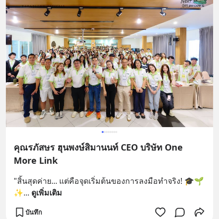
คุณรภัสษร ฮุนพงษ์สิมานนท์ CEO บริษัท One
More Link
"สิ้นสุดค่าย... แต่คือจุดเริ่มต้นของการลงมือทำจริง! 🎓🌱
✨
... 
ดูเพิ่มเติม
บันทึก