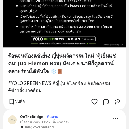
ร้อนจนต้องแช่เย็น! ญี่ปุ่นนวัตกรรมใหม่ 'ตู้เย็นแช่
คน' (Do Hiemon Box) นั่งแค่ 5 นาทีก็คูลดาวน์
คลายร้อนได้ทันใจ ❄️🚪
#YOLOGREENNEWS #ญี่ปุ่น #โลกร้อน #นวัตกรรม 
#ข่าวสิ่งแวดล้อม
บันทึก
OnTheBridge
•
ติดตาม
เมื่อวาน เวลา 08:25 • สิ่งแวดล้อม
BangkokThailand