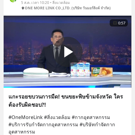
5 ส.ค. เวลา 10:20 • สิ่งแวดล้อม
ONE MORE LINK CO.,LTD. (บริษัท วันมอร์ลิงค์ จำกัด)
0:57
แกะรอยขบวนการมืด! ขนขยะพิษข้ามจังหวัด ใคร
ต้องรับผิดชอบ?!
#OneMoreLink #สิ่งแวดล้อม #กากอุตสาหกรรม 
#บริการรับกําจัดกากอุตสาหกรรม #บริษัทกำจัดกาก
อุตสาหกรรม