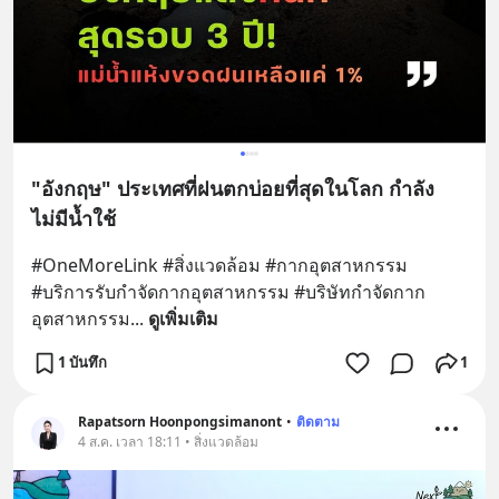
"อังกฤษ" ประเทศที่ฝนตกบ่อยที่สุดในโลก กำลัง
ไม่มีน้ำใช้
#OneMoreLink #สิ่งแวดล้อม #กากอุตสาหกรรม 
#บริการรับกําจัดกากอุตสาหกรรม #บริษัทกำจัดกาก
อุตสาหกรรม
... 
ดูเพิ่มเติม
1 บันทึก
1
Rapatsorn Hoonpongsimanont
•
ติดตาม
4 ส.ค. เวลา 18:11 • สิ่งแวดล้อม