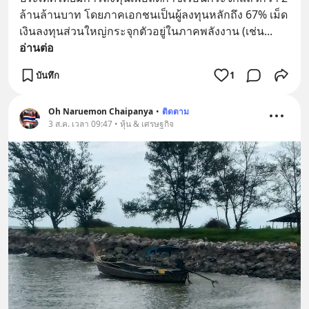
ล้านล้านบาท โดยภาคเอกชนเป็นผู้ลงทุนหลักถึง 67% เม็ด
เงินลงทุนส่วนใหญ่กระจุกตัวอยู่ในภาคพลังงาน (เช่น
... 
อ่านต่อ
บันทึก
1
Oh Naruemon Chaipanya
•
ติดตาม
3 ส.ค. เวลา 09:47 • หุ้น & เศรษฐกิจ