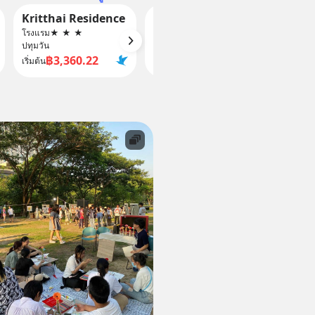
Kritthai Residence
Pathumwan Princess Hotel
โรงแรม
★
★
★
โรงแรม
★
★
★
★
★
โรงแรม
ปทุมวัน
ปทุมวัน
Bangko
฿3,360.22
฿8,804.36
฿
เริ่มต้น
เริ่มต้น
เริ่มต้น