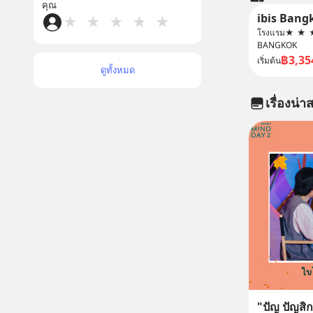
คุณ
ibis Bang
★
★
★
★
★
โรงแรม
★
★
BANGKOK
฿3,35
เริ่มต้น
ดูทั้งหมด
เรื่องน่าส
"ปัญ ปัญสิกร