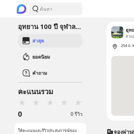
อุทยาน 100 ปี จุฬาลงกรณ์มหาวิทยาลัย
อุท
สวน
ล่าสุด
254 ถ.
ยอดนิยม
คำถาม
คะแนนรวม
★
★
★
★
★
0
0 รีวิว
ให้คะแนนและรีวิวประสบการณ์ของ
จองผ่าน