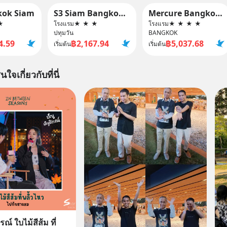
kok Siam
S3 Siam Bangkok Hotel
Mercure Bangkok Siam
★
โรงแรม
★
★
★
โรงแรม
★
★
★
★
ปทุมวัน
BANGKOK
4.59
฿2,167.94
฿5,037.68
เริ่มต้น
เริ่มต้น
นใจเกี่ยวกับที่นี่
ณ์ ใบไม้สีส้ม ที่