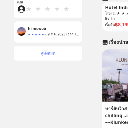
คุณ
★
★
★
★
★
โรงแรม
★
★
Berlin
฿8,19
เริ่มต้น
hi mcwoo
•
9 ส.ค. 2023 เวลา 13:53
★
★
★
★
★
เรื่องน่าส
ดูทั้งหมด
บาร์ลับวิว
chilling ..
~~Klunke