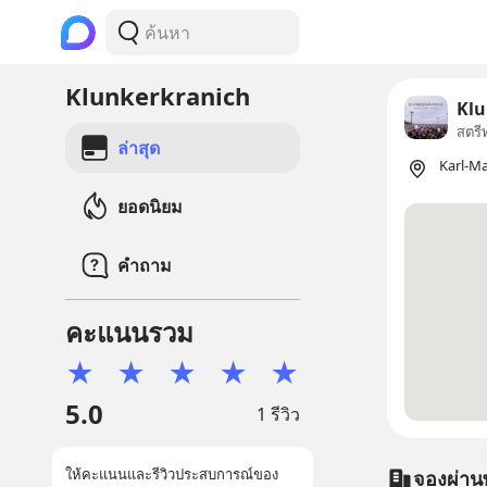
Klunkerkranich
Klu
สตรีท
ล่าสุด
Karl-Ma
ยอดนิยม
คำถาม
คะแนนรวม
★
★
★
★
★
5.0
1 รีวิว
ให้คะแนนและรีวิวประสบการณ์ของ
จองผ่าน