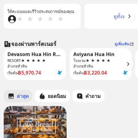
ให้คะแนนและรีวิวประสบการณ์ของคุณ
ดูทั้งหมด
★
★
★
★
★
จองผ่านพาร์ตเนอร์
ดูเพิ่มเติม
Devasom Hua Hin Resort
Aviyana Hua Hin
RESORT
★
★
★
★
★
โรงแรม
★
★
★
★
★
อำเภอหัวหิน
อำเภอหัวหิน
฿5,970.74
฿3,220.04
เริ่มต้น
เริ่มต้น
ล่าสุด
ยอดนิยม
คำถาม