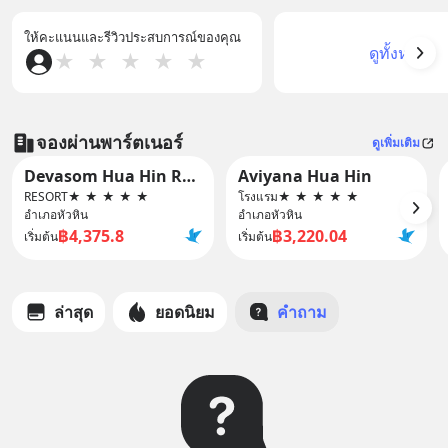
ให้คะแนนและรีวิวประสบการณ์ของคุณ
ดูทั้งหมด
★
★
★
★
★
จองผ่านพาร์ตเนอร์
ดูเพิ่มเติม
Devasom Hua Hin Resort
Aviyana Hua Hin
RESORT
★
★
★
★
★
โรงแรม
★
★
★
★
★
อำเภอหัวหิน
อำเภอหัวหิน
฿4,375.8
฿3,220.04
เริ่มต้น
เริ่มต้น
ล่าสุด
ยอดนิยม
คำถาม