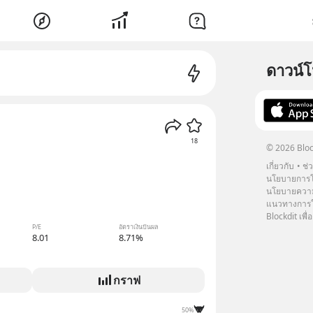
ดาวน์
18
© 2026 Bloc
เกี่ยวกับ
ช่
นโยบายการโ
นโยบายความ
แนวทางการใช
Blockdit เพื่อ
P/E
อัตราเงินปันผล
8.01
8.71%
กราฟ
50%