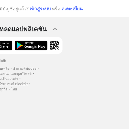
มีบัญชีอยู่แล้ว?
เข้าสู่ระบบ
หรือ
ลงทะเบียน
โหลดแอปพลิเคชัน
kdit
วยเหลือ
คำถามที่พบบ่อย
ฆษณาและบูสต์โพสต์
เป็นส่วนตัว
้แบรนด์ Blockdit
ธุรกิจ
ไทย