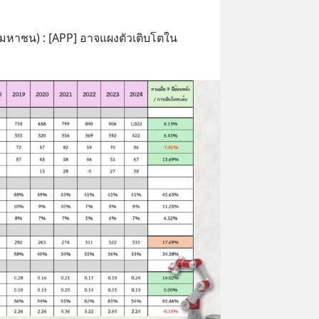
]
มหาชน) : [APP] อาจแผงตัวเติบโตใน 