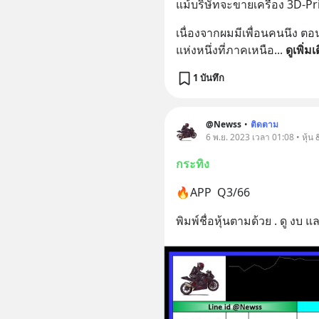
แม้บริษัทจะขายเครื่อง 3D-Pr
เนื่องจากผมมีเพื่อนคนนึง ต
แห่งหนึ่งที่ภาคเหนือ
... 
ดูเพิ่มเ
1 บันทึก
@Newss
•
ติดตาม
6 พ.ย. 2023 เวลา 01:08 • หุ้น
กระทิง
🔥APP  Q3/66
พิมพ์ชื่อหุ้นตามด้วย . ดู งบ 