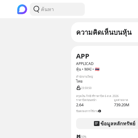
ความคิดเห็นบนหุ้น
APP
APPLICAD
หุ้น • MAI • 🇹🇭
สำนักงานใหญ่
ไทย
23:59:49
สกุลเงิน THB ที่ราคาปิด 6 ส.ค. 2026
ราคาปิดก่อนหน้า
มูลค่าตลาด
2.64
739.20M
ข้อตกลงการใช้งาน
ข้อมูลหลักทรัพย์
50%