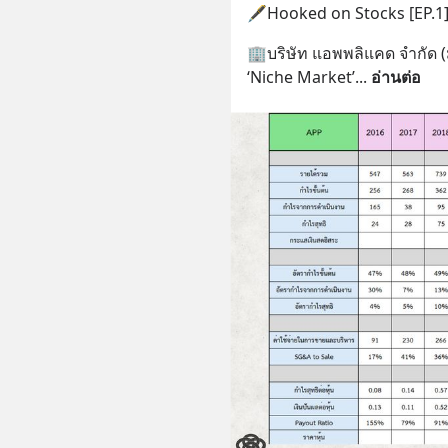
🖋️Hooked on Stocks [EP.1
🏢บริษัท แอพพลิแคด จำกัด (
‘Niche Market’
... 
อ่านต่อ