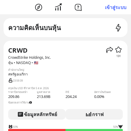
เข้าสู่ระบบ
ความคิดเห็นบนหุ้น
CRWD
131
CrowdStrike Holdings, Inc.
หุ้น • NASDAQ • 🇺🇸
สำนักงานใหญ่
สหรัฐอเมริกา
23:59:38
สกุลเงิน USD ที่ราคาปิด 5 ส.ค. 2026
ราคาปิดก่อนหน้า
มูลค่าตลาด
P/E
อัตราเงินปันผล
209.86
213.69B
204.24
0.00%
ข้อตกลงการใช้งาน
ข้อมูลหลักทรัพย์
กราฟ
50%
50%