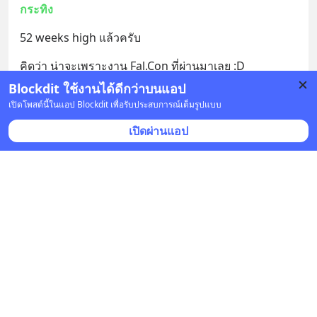
กระทิง
52 weeks high แล้วครับ
คิดว่า น่าจะเพราะงาน Fal.Con ที่ผ่านมาเลย :D
Blockdit ใช้งานได้ดีกว่าบนแอป
5 บันทึก
8
เปิดโพสต์นี้ในแอป Blockdit เพื่อรับประสบการณ์เต็มรูปแบบ
เปิดผ่านแอป
เล่าเท่าที่รู้
•
ติดตาม
ยืนยันแล้ว
29 ก.ย. 2023 เวลา 05:01 • หุ้น & เศรษฐกิจ
กระทิง
CRWD จัดการประจำปี Fal.Con พร้อมอัพเดทความคืบ
หน้าของ Solution ต่างๆให้กับลูกค้าและ Partner ฟัง 
รวมไปถึงอัพเดททิศทางและเป้าหมายของบริษัทให้กับ 
Investor ฟัง
... 
อ่านต่อ