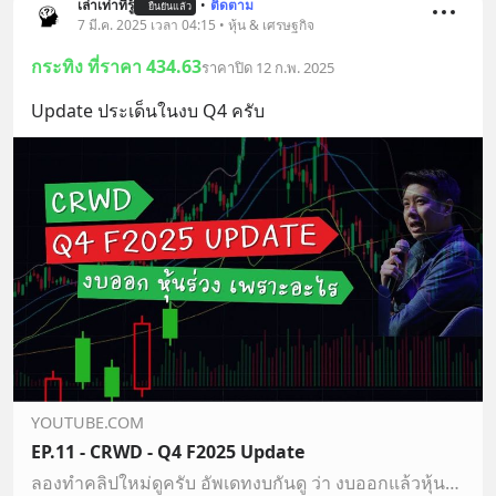
เล่าเท่าที่รู้
•
ติดตาม
ยืนยันแล้ว
7 มี.ค. 2025 เวลา 04:15 • หุ้น & เศรษฐกิจ
กระทิง ที่ราคา 434.63
ราคาปิด 12 ก.พ. 2025
Update ประเด็นในงบ Q4 ครับ
YOUTUBE.COM
EP.11 - CRWD - Q4 F2025 Update
ลองทำคลิปใหม่ดูครับ อัพเดทงบกันดู ว่า งบออกแล้วหุ้นลง ประเด็นสำคัญคืออะไรผิดถูกอย่าว่ากันนะครับ ถือว่าเเลกเปลี่ยนความเห็นกันได้ครับถ้าชอบแบบนี้ก็บอกนะครับ ถ้…