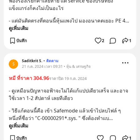
ฟ้องร้องเรียกค่าเสียหาย แต่ service ของบริษัทยัง
แข็งแกร่งก็คงไม่เป็นอะไร
- แต่มันติดตรงที่ตอนนี้หุ้นแพงไป มองอนาคตเยอะ PE 4
... 
ดูเพิ่มเติม
บันทึก
2
1
Saditkrit S.
•
ติดตาม
S
21 ก.ค. 2024 เวลา 09:31 • หุ้น & เศรษฐกิจ
หมี ที่ราคา 304.96
ราคาปิด 19 ก.ค. 2024
- ดูเหมือนปัญหาจอฟ้าจะไม่ได้แก้แปปเดียวเสร็จ และอาจ
ใช้เวลา 1-2 สัปดาห์ เลยทีเดียว
- วิธีแก้ตอนนี้คือ เข้า Safemode แล้วเข้าไปลบไฟล์ ๆ 
หนึ่งที่ชื่อว่า "C-00000291*.sys. " ซึ่งต้องทำแบ
... 
ดูเพิ่มเติม
บันทึก
1