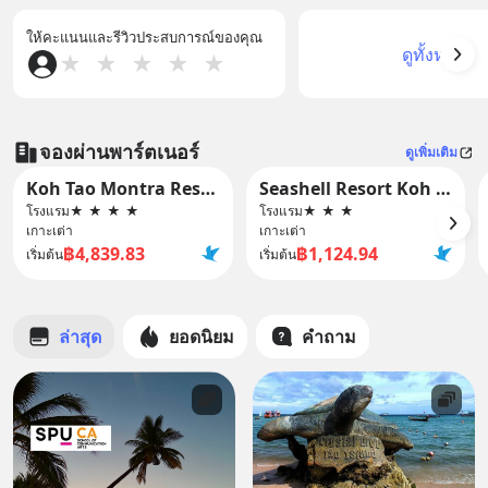
ให้คะแนนและรีวิวประสบการณ์ของคุณ
ดูทั้งหมด
★
★
★
★
★
จองผ่านพาร์ตเนอร์
ดูเพิ่มเติม
Koh Tao Montra Resort & Spa
Seashell Resort Koh Tao
โรงแรม
★
★
★
★
โรงแรม
★
★
★
เกาะเต่า
เกาะเต่า
฿4,839.83
฿1,124.94
เริ่มต้น
เริ่มต้น
ล่าสุด
ยอดนิยม
คำถาม