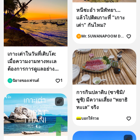
หนีชะอำ หนีพัทยา...
แล้วไปติดเกาะที่ "เกาะ
เต่า" กันไหม?
Mr. SUWANAPOOM DECHSUPA
M
เกาะเต่าในวันที่เติบโต:
เมื่อความงามทางทะเล
ต้องการการดูแลอย่าง
ยั่งยืน
1
นิยายของเฟรนด์
น
การกินปลาดิบ (ซาชิมิ/
ซูชิ) มีความเสี่ยง “พยาธิ
ทะเล” จริง
บอกให้รวย