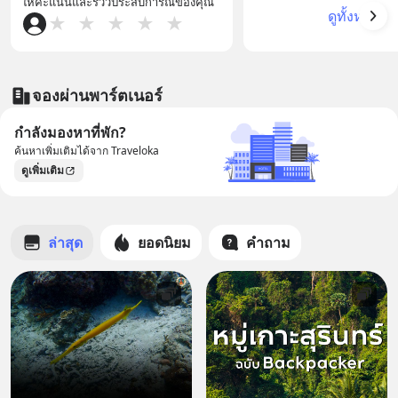
ให้คะแนนและรีวิวประสบการณ์ของคุณ
ดูทั้งหมด
★
★
★
★
★
จองผ่านพาร์ตเนอร์
กำลังมองหาที่พัก?
ค้นหาเพิ่มเติมได้จาก Traveloka
ดูเพิ่มเติม
ล่าสุด
ยอดนิยม
คำถาม