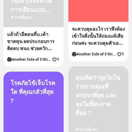
ร้องสำเร็จจะเกิด
การเลียนแบบ
ประท้วงโบนัสทะลุ
คำถามนี้ถูกลบ
เพดานบินขยาย
จะควบคุมอะไร เราพึงต้อง
แล้วถ้าอีตอนที่บ.เค้า
ไปสู่โรงงานอื่น
เข้าใจสิ่งนั้นให้ถ่องแท้เสีย
ขาดทุน ผลประกอบการ
ก่อนค่ะ จะควบคุมตัวเองก็
ไหม ?
ติดลบ พนง.ช่วยควัก
ต้องเข้าใจตัวเองให้มาก
1
Another Side of S'thing
กระเป๋าตัวเองมาโปะให้
พอ อีกทั้งอย่าเพิ่งมองหา
1
Another Side of S'thing
บริษัท สหภาพฯประกาศ
คำตอบสำเร็จรูปว่าต้องทำ
เองเลยแมนๆว่าไม่รับเงิน
อะไร-ยังไง เพราะมันอาจ
เดือนจนกว่าผลประกอบ
คุณคิดว่าจุดใดใน
ได้ผลกับคนๆนั้นแต่อาจไม่
โรคภัยไข้เจ็บโรค
การจะมีกำไร แบบนี้ก็
เวิร์คสำหรับตัวเรามั้ย!!
ร่างกายคุณที่
แฟร์ๆนะ
ใด ที่คุณกลัวที่สุด
สกปรกที่สุด และ
?
จุดใดที่สะอาด
ที่สุด ?
คำถามนี้ถูกลบ