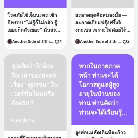
โรคภัยไข้เจ็บนะคะ เข้า
สะอาดสุดคือสมองมั้ย —
อีหรอบ "ไม่รู้ก็ไม่กลัว รู้
สะอาดเอี่ยมฟรุ๊งฟริ๊งจิ
เยอะก็กลัวเยอะ" นั่นล่ะค่ะ
งกะเบล เพราะไม่ค่อยได้
แต่คนส่วนใหญ่น่ะนะ ทั้งๆ
ใช้งาน 😂 อายุจริงไปไกล
4
2
Another Side of S'thing
Another Side of S'thing
ที่รู้ทั้งรู้ แต่มักทำเหมือน
แต่อายุสมองยังใหม่กิ๊ก
ปิดตาข้างนึง เห็นได้จาก
พวกคำพูดปลอบใจตัวเอง
คุณคิดว่าใกล้จะ
หากในภายภาค
แนวๆว่า ให้อยู่ปัจจุบัน
อะไรจะเกิดก็ต้องเกิด ทำ
ถึงเวลาของละคร
หน้า ท่านจะได้
นองนั้นน่ะค่ะ
เรื่อง "คู่กรรม" ใน
โอกาสดูแลผู้สูง
เวอร์ชั่นใหม่หรือ
อายุในบ้านของ
ยังครับ ?
ท่าน ท่านคิดว่า
ท่านจะได้เรียนรู้
และจะได้รับบท
คำถามนี้ถูกลบ
เรียนในการใช้
จูงพ่อแม่หัดเดินทีละก้าว