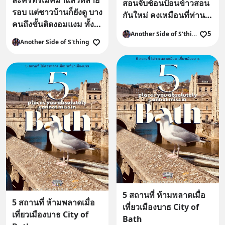
ละครที่รีเมคมาแล้วหลาย
ชีวิตอะไรบ้างเพื่อ
สอนจับช้อนป้อนข้าวสอน
รอบ แต่ชาวบ้านก็ยังดู บาง
กันใหม่ คงเหมือนที่ท่าน
ที่ท่านจะได้เตรียม
คนถึงขั้นติดงอมแงม ทั้งๆ
สอนฉันวันเยาว์วัย พลัน
ตัวเองไว้ในวันที่
5
Another Side of S'thing
ที่ก็รู้เนื้อเรื่อง-รู้ตอนจบอยู่
เข้าใจความเป็นไปในวัน
Another Side of S'thing
ท่านจะได้เป็นผู้สูง
แล้ว เพราะอะไรฤา
วาน การแสดงธรรมะบท
อายุเสียเอง ?
สุดท้าย พ่อแม่ใช้ร่างกาย
ใช้สังขาร สอนให้เห็น
"ใดๆล้วนมิทนทาน" เมื่อ
ถึงกาลย่อมเสื่อมดับลับลา
ไปฯ
5 สถานที่ ห้ามพลาดเมื่อ
5 สถานที่ ห้ามพลาดเมื่อ
เที่ยวเมืองบาธ City of
เที่ยวเมืองบาธ City of
Bath