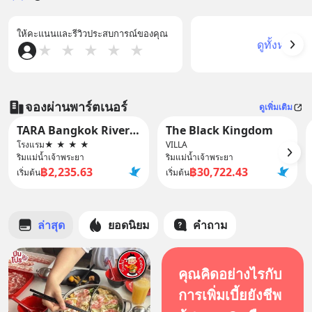
ให้คะแนนและรีวิวประสบการณ์ของคุณ
ดูทั้งหมด
★
★
★
★
★
จองผ่านพาร์ตเนอร์
ดูเพิ่มเติม
TARA Bangkok Riverside (formerly GLOW Bangkok Riverside)
The Black Kingdom
โรงแรม
★
★
★
★
VILLA
ริมแม่น้ำเจ้าพระยา
ริมแม่น้ำเจ้าพระยา
฿2,235.63
฿30,722.43
เริ่มต้น
เริ่มต้น
ล่าสุด
ยอดนิยม
คำถาม
คุณคิดอย่างไรกับ
การเพิ่มเบี้ยยังชีพ