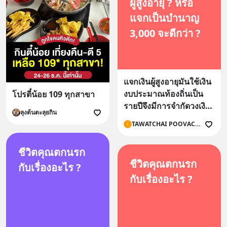
ผู้สูงอายุ ? หรือ
แจกเป็นบำนาญ
3,000 จะดีกว่า ?
แจกเงินผู้สูงอายุมันใช้เงิน
งบประมาณท้องถิ่นเป็น
โปรตี๋น้อย 109 ทุกสาขา
รายปีจึงมีการจำกัดวงเงิน
ลุงต้นตะลุยกิน
ตามกำลังและรัฐมักใช้เป็น
TAWATCHAI POOVACHIRANON
T
เครื่องมือหาเสียงแบบ
ประชานิยม แต่การรับ
ชีวิตคุณตกนรก
บำนาญต้องมีการจัดตั้ง
ชีวิตคุณตกนรก
กับเรื่องอะไร ?
กองทุนจะเอาเงินมาจาก
กับเรื่องอะไร ?
ไหนงบประมาณลงทุน
แต่ละปีเหลือไม่ถึง30%มั้ง
ประชาชนเสียภาษีรายได้
บุคคลธรรมดาแค่สัก10%