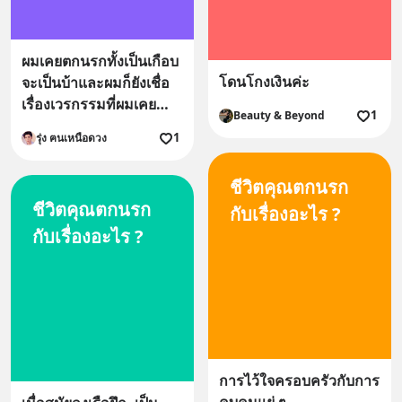
ส่วนมากมาจากvat7% รัฐ
จึงจะขึ้นเป็น15% ขนาด
กองทุนประกันสังคมคาด
ผมเคยตกนรกทั้งเป็นเกือบ
ว่าจะอยู่ได้อีก30ปีก่อนจะ
โดนโกงเงินค่ะ
จะเป็นบ้าและผมก็ยังเชื่อ
ถังแตก
เรื่องเวรกรรมที่ผมเคยทำ
1
Beauty & Beyond
ไว้ในอดีตจึงทำให้ผมเป็น
1
รุ่ง ฅนเหนือดวง
แบบนี้
ชีวิตคุณตกนรก
ชีวิตคุณตกนรก
กับเรื่องอะไร ?
กับเรื่องอะไร ?
การไว้ใจครอบครัวกับการ