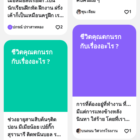
คบคนแย่ ๆ
เมื่อสมัยลงเรือฝึก .เป็น
นักเรียนฝึกหัด ฝึกงาน ฝรั่ง
1
ซุน เจียม
เค้าก็เป็นเหมือนครูฝึก เรา
ก็มีทำงานบกพร่อง ..ต้อง
2
ปกรณ์ ปราสาททอง
ป
รับงานไปทำตรงนั่นตรงนี้
ชีวิตคุณตกนรก
เวลาทำ มันก็มีขากตก
บกพร่อง มันก็เลย ให้ชายา
กับเรื่องอะไร ?
ชีวิตคุณตกนรก
f_cking cadet เค้าว่า
อะไรก็ฟังน่ะ พูดคำด่าคำ
กับเรื่องอะไร ?
ยังงั้นแหละ แต่เราก็ยิ่มที่
จะรับฟัง มันก็ยิ่งโมโห ก็
คิด ๆ ว่าต้องทำยังไงดี
อ้อ..ต้องแกล้ง ตีหน้าเศร้า
สำนึกผิด ว่า ข้าน้อยผิดไป
การที่ต้องอยู่ที่ทำงาน ที่...
แล้ว ..ไอ้ที่แกล้งทำเป็น
มีแต่การแทงข้างหลัง
มายา ตีน่าเศร้านี่..มันทุกข์
นินทา ใส่ร้าย โดยที่เรา
ช่วงอายุสามสิบต้นๆติด
น่ะ ไม่สนุกเอาเสียเลย .แต่
เป็นคนกลาง เป็นกระโถ
บ่อน มีเมียน้อย เปย์กิ๊ก
ก็ก็ต้องทำ ทำให้เค้าสบาย
1
บนถนน วิศวกรโรงงาน
นรับของเสียจากคนทุก
สุรานารี ติดพนันบอล รถ
อกสบายใจ ชอบใจ เวลา