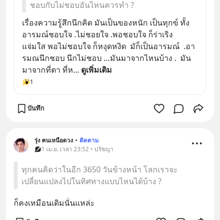
ชอบกับไม่ชอบอันไหนควรทำ ?
เรื่องความรู้สึกนึกคิด มันเป็นของหนัก เป็นทุกข์ ทั้ง
อารมณ์ชอบใจ .ไม่ชอยใจ .พอชอบใจ ก็ร่าเริง 
แจ่มใส พอไม่ชอบใจ ก็หงุดหงิด  มัก็เป็นอารมณ์  .อา
รมณนึกชอบ นึกไม่ชอบ …มันมาจากไหนบ้าง .  มัน
มาจากที่ตา ที่ห
... 
ดูเพิ่มเติม
1
บันทึก
รุ่ง ฅนเหนือดวง
•
ติดตาม
1 เม.ย. เวลา 23:52 • ปรัชญา
ทุกคนคิดว่าในอีก 3650 วันข้างหน้า โลกเราจะ
เปลี่ยนแปลงไปในทิศทางแบบไหนได้บ้าง ?
ก็คงเหมือนเดิมนั่นแหล่ะ