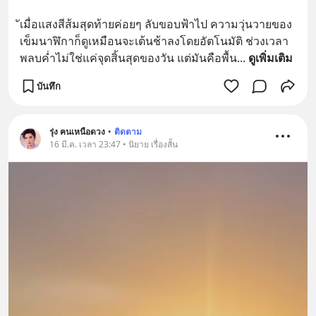
ัเมื่อแสงสีส้มสุดท้ายค่อยๆ ลับขอบฟ้าไป ความวุ่นวายของ
เข็มนาฬิกาก็ดูเหมือนจะเต้นช้าลงโดยอัตโนมัติ ช่วงเวลา
พลบค่ำไม่ใช่แค่จุดสิ้นสุดของวัน แต่มันคือพื้น
... 
ดูเพิ่มเติม
บันทึก
รุ่ง ฅนเหนือดวง
•
ติดตาม
16 มี.ค. เวลา 23:47 • นิยาย เรื่องสั้น