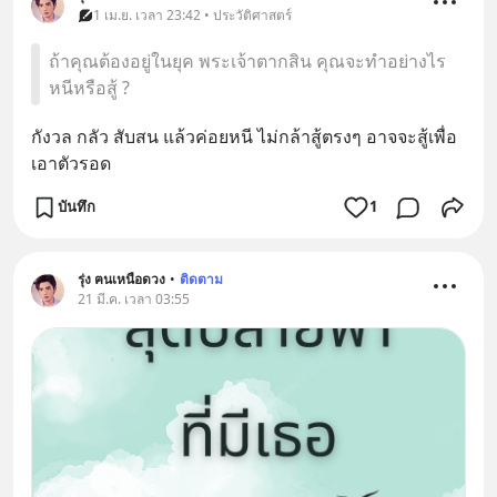
1 เม.ย. เวลา 23:42 • ประวัติศาสตร์
ถ้าคุณต้องอยู่ในยุค พระเจ้าตากสิน คุณจะทำอย่างไร
หนีหรือสู้ ?
กังวล กลัว สับสน แล้วค่อยหนี ไม่กล้าสู้ตรงๆ อาจจะสู้เพื่อ
เอาตัวรอด
บันทึก
1
รุ่ง ฅนเหนือดวง
•
ติดตาม
21 มี.ค. เวลา 03:55