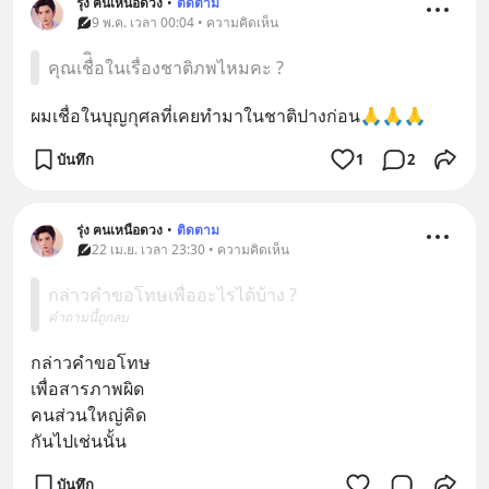
รุ่ง ฅนเหนือดวง
•
ติดตาม
9 พ.ค. เวลา 00:04 • ความคิดเห็น
คุณเชื่ิอในเรื่องชาติภพไหมคะ ?
ผมเชื่อในบุญกุศลที่เคยทำมาในชาติปางก่อน🙏🙏🙏
บันทึก
1
2
รุ่ง ฅนเหนือดวง
•
ติดตาม
22 เม.ย. เวลา 23:30 • ความคิดเห็น
กล่าวคำขอโทษเพื่ออะไรได้บ้าง ?
คำถามนี้ถูกลบ
กล่าวคำขอโทษ
เพื่อสารภาพผิด
คนส่วนใหญ่คิด
กันไปเช่นนั้น
บันทึก