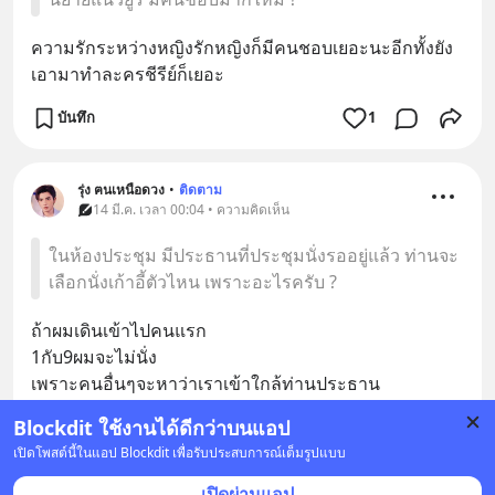
ความรักระหว่างหญิงรักหญิงก็มีคนชอบเยอะนะอีกทั้งยัง
เอามาทำละครชีรีย์ก็เยอะ
บันทึก
1
รุ่ง ฅนเหนือดวง
•
ติดตาม
14 มี.ค. เวลา 00:04 • ความคิดเห็น
ในห้องประชุม มีประธานที่ประชุมนั่งรออยู่แล้ว ท่านจะ
เลือกนั่งเก้าอี้ตัวไหน เพราะอะไรครับ ?
ถ้าผมเดินเข้าไปคนแรก
1กับ9ผมจะไม่นั่ง
เพราะคนอื่นๆจะหาว่าเราเข้าใกล้ท่านประธาน
Blockdit ใช้งานได้ดีกว่าบนแอป
บันทึก
1
1
เปิดโพสต์นี้ในแอป Blockdit เพื่อรับประสบการณ์เต็มรูปแบบ
เปิดผ่านแอป