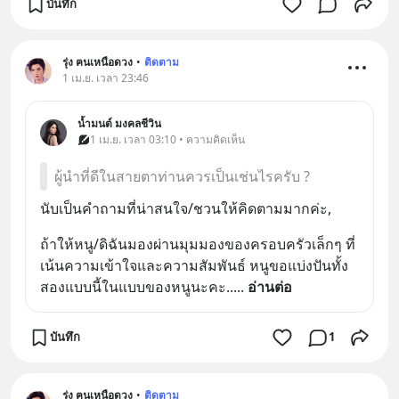
บันทึก
รุ่ง ฅนเหนือดวง
•
ติดตาม
1 เม.ย. เวลา 23:46
น้ำมนต์ มงคลชีวิน
1 เม.ย. เวลา 03:10 • ความคิดเห็น
ผู้นำที่ดีในสายตาท่านควรเป็นเช่นไรครับ ?
นับเป็นคำถามที่น่าสนใจ/ชวนให้คิดตามมากค่ะ,
ถ้าให้หนู/ดิฉันมองผ่านมุมมองของครอบครัวเล็กๆ ที่
เน้นความเข้าใจและความสัมพันธ์ หนูขอแบ่งปันทั้ง
สองแบบนี้ในแบบของหนูนะคะ..
... 
อ่านต่อ
บันทึก
1
รุ่ง ฅนเหนือดวง
•
ติดตาม