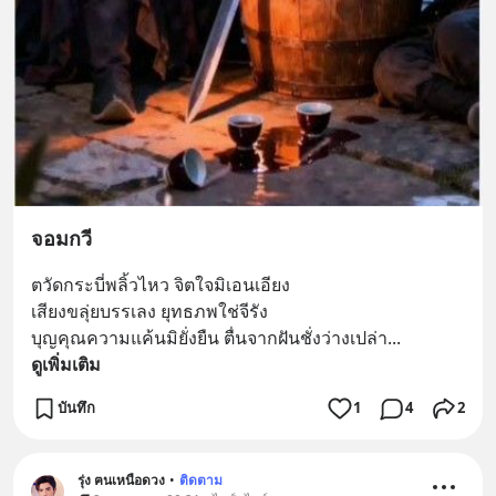
จอมกวี
ตวัดกระบี่พลิ้วไหว จิตใจมิเอนเอียง 
เสียงขลุ่ยบรรเลง ยุทธภพใช่จีรัง 
บุญคุณความแค้นมิยั่งยืน ตื่นจากฝันชั่งว่างเปล่า
... 
ดูเพิ่มเติม
บันทึก
1
4
2
รุ่ง ฅนเหนือดวง
•
ติดตาม