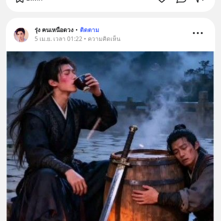
รุ่ง ฅนเหนือดวง
•
ติดตาม
5 เม.ย. เวลา 01:22 • ความคิดเห็น