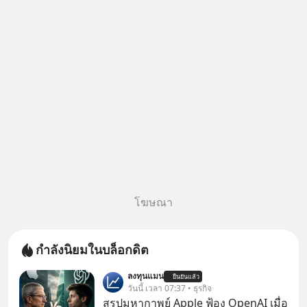
เงินจริง หรือเป็นเรื่องจ้อจี้ หาคำ
ตอบได้ที่ “ป้าเก๋าเล่ากลโกง” EP4
ตอน “เขา
โฆษณา
กำลังนิยมในบล็อกดิต
ลงทุนแมน
ยืนยันแล้ว
วันนี้ เวลา 07:37 • ธุรกิจ
สรุปมหากาพย์ Apple ฟ้อง OpenAI เมื่อ