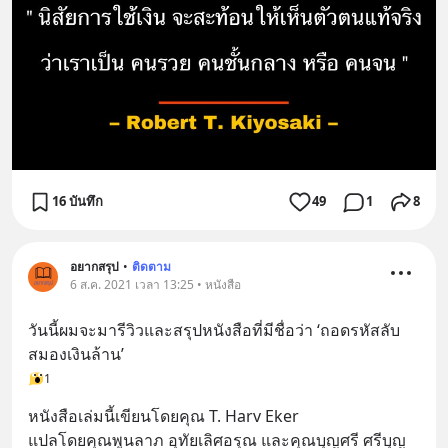
16 บันทึก
49
1
8
อยากสรุป
•
ติดตาม
6 ส.ค. 2021 เวลา 13:25 • หนังสือ
วันนี้ผมจะมารีวิวและสรุปหนังสือที่มีชื่อว่า ‘ถอดรหัสลับ
สมองเงินล้าน’
1
หนังสือเล่มนี้เขียนโดยคุณ T. Harv Eker
แปลโดยคุณพูนลาภ อุทัยเลิศอรุณ และคุณบุญศรี ศรีบุญ