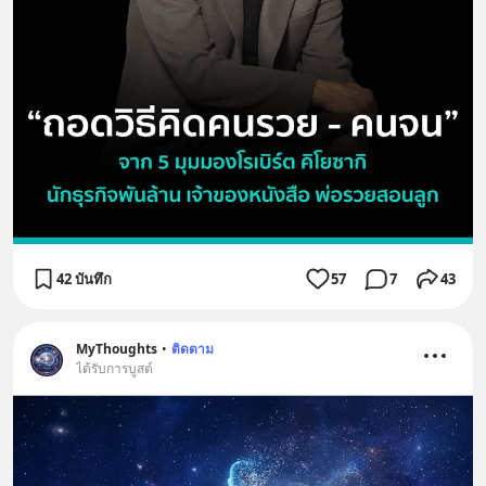
42 บันทึก
57
7
43
MyThoughts
•
ติดตาม
ได้รับการบูสต์