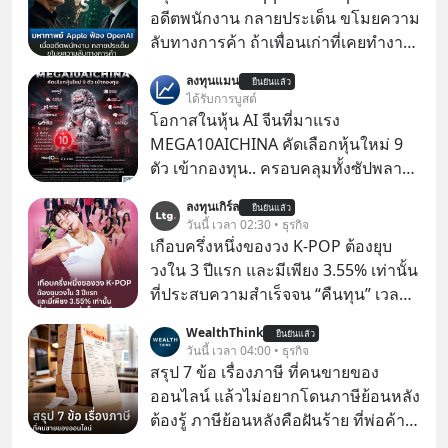
อดีตพนักงาน กลายประเด็น ขโมยความ
ลับทางการค้า ถ้าเพื่อนเก่าที่เคยทำงาน
ด้วยกัน ทักมาขอให้เราช่วยหาไฟล์งาน
ลงทุนแมน
ยืนยันแล้ว
เก่าที่เขาเคยทำไว้ ตอนยังอยู่บริษัท
ได้รับการบูสต์
เดียวกัน
โอกาสในหุ้น AI จีนที่มาแรง
MEGA10AICHINA คัดเลือกหุ้นใหม่ 9
ตัว เข้ากองทุน.. ครอบคลุมทั้งซัปพลาย
เชน AI จีน พิเศษ ช่วง 3 - 19 ส.ค. 69 มี
ลงทุนเกิร์ล
ยืนยันแล้ว
โปรโมชัน ลด 50% ค่าธรรมเนียมซื้อ |
วันนี้ เวลา 02:30 • ธุรกิจ
ยอด 2 ล้านบาทขึ้นไป ฟรีค่าธรรมเนียม
เกือบครึ่งหนึ่งของวง K-POP ต้องยุบ
ซื้อ
วงใน 3 ปีแรก และมีเพียง 3.55% เท่านั้น
ที่ประสบความสำเร็จจน “คืนทุน” เวลา
มองเข้าไปในวงการ K-POP เรามักจะ
WealthThink
ยืนยันแล้ว
เห็นภาพความสำเร็จที่หรูหรา คอนเสิร์ต
วันนี้ เวลา 04:00 • ธุรกิจ
สเกลใหญ่ระดับสเตเดียม และยอดขา
สรุป 7 ข้อ เรื่องภาษี ที่คนขายของ
ยอัลบัมถล่มทลายจากวงตัวท็อปอย่าง
ออนไลน์ แล้วไม่อยากโดนภาษีย้อนหลัง
BTS, BLACKPINK หรือ SEVENTEEN
ต้องรู้ ภาษีย้อนหลังคือฝันร้าย ที่พ่อค้า
แม่ค้าคนไหนก็คงไม่อยากพบเจอ