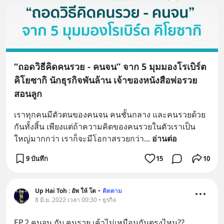
“ถอดวิธีคิดคนรวย - คนจน” จาก 5 มุมมองโรเบิร์ต
คิโยซากิ นักธุรกิจพันล้าน เจ้าของหนังสือพ่อรวย
สอนลูก
เราทุกคนมีตัวตนของคนจน คนชั้นกลาง และคนรวยด้วย
กันทั้งสิ้น เพียงแต่ถ้าความคิดของคนรวยในตัวเราเป็น
ใหญ่มากกว่า เราก็จะมีโอกาสรวยกว่า
... 
อ่านต่อ
9 บันทึก
15
10
Up​ Hai​ Toh​ : อัพ​ ให้​ โต
•
ติดตาม
8 มิ.ย. 2022 เวลา 00:30 • ธุรกิจ
EP.​2 คนจน​ กับ​ คนรวย​ เค้าไม่เหมือนกันตรงไหน??