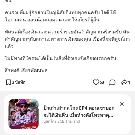
ขึ้น
คนรวยที่ผมรู้จักส่วนใหญ่นิสัยดีแทบทุกคนครับ ใจดี ให้
โอกาสคน อ่อนน้อมถ่อมตน และให้เกียรติผู้อื่น
ทัศนคติเรื่องเงิน และความร่ำรวยมันสำคัญมากจริงๆครับ มัน
สำคัญมากๆกับสถานะทางการเงินของคุณ เรื่องนี้ผมพิสูจน์มา
แล้ว
ไม่มีทางที่ใครจะได้เป็นในสิ่งที่ตัวเองรังเกียจหรอกครับ
ธีรพงศ์ เธียรพัฒนพล
3 บันทึก
53
1
ป้าเก๋าเล่ากลโกง EP4 ตอนเขาบอก
จะได้เงินคืน เมื่อห้างดังโทรหาคุณ
บูสต์โดย SCB Thailand
วิยะดา แจ้งเรื่องเคลมสินค้าแล้ว
บอกว่าจะคืนเงิน คุณวิยะดาจะได้