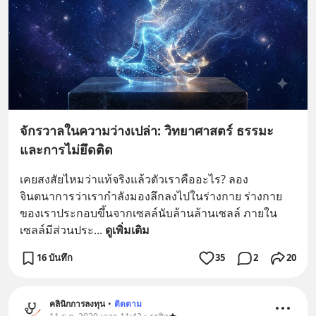
จักรวาลในความว่างเปล่า: วิทยาศาสตร์ ธรรมะ
และการไม่ยึดติด
เคยสงสัยไหมว่าแท้จริงแล้วตัวเราคืออะไร? ลอง
จินตนาการว่าเรากำลังมองลึกลงไปในร่างกาย ร่างกาย
ของเราประกอบขึ้นจากเซลล์นับล้านล้านเซลล์ ภายใน
เซลล์มีส่วนประ
... 
ดูเพิ่มเติม
16 บันทึก
35
2
20
คลินิกการลงทุน
•
ติดตาม