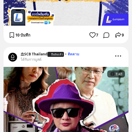
10 บันทึก
7
9
SCB Thailand
•
ติดตาม
ยืนยันแล้ว
ได้รับการบูสต์
1:41