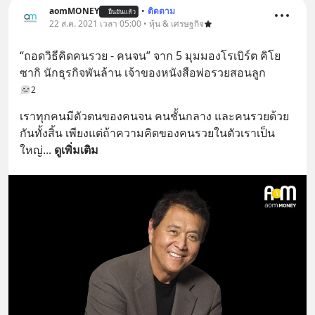
aomMONEY
•
ติดตาม
ยืนยันแล้ว
22 ส.ค. 2021 เวลา 05:00 • หุ้น & เศรษฐกิจ
“ถอดวิธีคิดคนรวย - คนจน” จาก 5 มุมมองโรเบิร์ต คิโย
ซากิ นักธุรกิจพันล้าน เจ้าของหนังสือพ่อรวยสอนลูก
2
เราทุกคนมีตัวตนของคนจน คนชั้นกลาง และคนรวยด้วย
กันทั้งสิ้น เพียงแต่ถ้าความคิดของคนรวยในตัวเราเป็น
ใหญ่
... 
ดูเพิ่มเติม