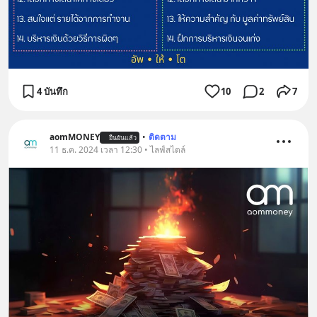
4 บันทึก
10
2
7
aomMONEY
•
ติดตาม
ยืนยันแล้ว
11 ธ.ค. 2024 เวลา 12:30 • ไลฟ์สไตล์