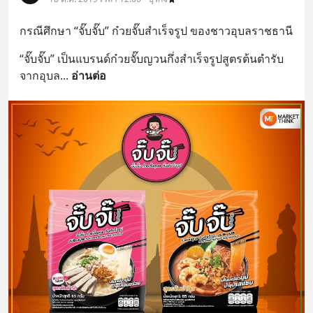
กรณีศึกษา “จั๊บจั๊บ” ก๋วยจั๊บสำเร็จรูป ของชาวอุบลราชธานี
“จั๊บจั๊บ” เป็นแบรนด์ก๋วยจั๊บญวนกึ่งสำเร็จรูปสูตรต้นตำรับ
จากอุบล
... 
อ่านต่อ