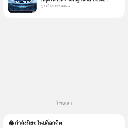
บูสต์โดย ลงทุนแมน
งบลงทุนครั้งใหญ่ในประวัติศาสตร์
ที่เรียกว่า AI Supercycle หุ้นกลุ่ม
นี้ปรับตัวลงมากใน 1 เดือนที่ผ่าน
มา แต่ความจริงคือทั่วโลกยังเดิน
หน้าลงทุน AI
โฆษณา
กำลังนิยมในบล็อกดิต