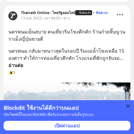
Thairath Online - ไทยรัฐออนไลน์
•
ติดตาม
ยืนยันแล้ว
13 ธ.ค. 2022 เวลา 04:30 • ข่าว
นครพนมเย็นสบาย คนเที่ยวริมโขงคึกคัก ร้านก๋วยจั๊บญวน 
ราเม็งญี่ปุ่นขายดี
นครพนม กลับมาหนาวสุดในรอบปี ริมแม่น้ำโขงเหลือ 15 
องศาฯ ทำให้การท่องเที่ยวคึกคัก โรงแรมที่พักถูกจับจอ
... 
อ่านต่อ
1
Blockdit ใช้งานได้ดีกว่าบนแอป
เปิดโพสต์นี้ในแอป Blockdit เพื่อรับประสบการณ์เต็มรูปแบบ
เปิดผ่านแอป