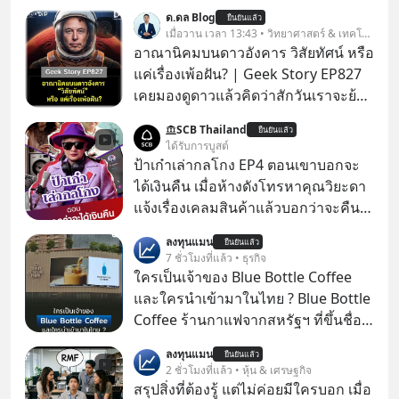
ด.ดล Blog
ยืนยันแล้ว
เมื่อวาน เวลา 13:43 • วิทยาศาสตร์ & เทคโนโลยี
อาณานิคมบนดาวอังคาร วิสัยทัศน์ หรือ
แค่เรื่องเพ้อฝัน? | Geek Story EP827
เคยมองดูดาวแล้วคิดว่าสักวันเราจะย้าย
ไปอยู่บนดาวอังคารตามที่ Elon Musk
SCB Thailand
ยืนยันแล้ว
หรือ Jeff Bezos บอกไว้หรือเปล่า ภาพ
ได้รับการบูสต์
ฝันที่มหาเศรษฐีซิลิคอนแวลลีย์วาดไว้ว่า
ป้าเก๋าเล่ากลโกง EP4 ตอนเขาบอกจะ
มนุษย์นับล้านจะไปสร้างอาณานิคม
ได้เงินคืน เมื่อห้างดังโทรหาคุณวิยะดา
ใหม่ ล้อมรอบด้วยเทคโนโลยีสุดล้ำ อาจ
แจ้งเรื่องเคลมสินค้าแล้วบอกว่าจะคืน
จะฟังดูน่าตื่นเต้น แต่ความจริงที่ถูกซ่อน
เงิน คุณวิยะดาจะได้เงินจริง หรือเป็น
ลงทุนแมน
ไว้ใต้พรมคือ ดาวอังคารเป็นเพียงนรกที่
ยืนยันแล้ว
เรื่องจ้อจี้ หาคำตอบได้ที่ “ป้าเก๋าเล่ากล
7 ชั่วโมงที่แล้ว • ธุรกิจ
เต็มไปด้วยรังสีมรณะและฝุ่นพิษ แล้ว
โกง” EP4 ตอน “เขาบอกว่าจะได้เงิน
ใครเป็นเจ้าของ Blue Bottle Coffee
ทำไมบรรดาผู้นำเทคโนโลยีถึงยัง
คืน” #ป้าเก๋าเล่ากลโกง #แก้เกมกลโกง
และใครนำเข้ามาในไทย ? Blue Bottle
พยายามหลอกขายฝันลมๆ แล้งๆ นี้ให้
#อยู่อย่างยั่งยืน #Cybersecurity #เตือน
Coffee ร้านกาแฟจากสหรัฐฯ ที่ขึ้นชื่อ
กับคนทั้งโลก พวกเขากำลังซ่อนความ
ภัยออนไลน์
เรื่องความพิถีพิถัน กำลังจะเปิดสาขา
ลับอะไรไว้เบื้องหลังโปรเจกต์อวกาศที่
ลงทุนแมน
ยืนยันแล้ว
แรกในประเทศไทย ที่ Central Park
2 ชั่วโมงที่แล้ว • หุ้น & เศรษฐกิจ
ผลาญทรัพยากรมหาศาล วันนี้เราจะมา
สรุปสิ่งที่ต้องรู้ แต่ไม่ค่อยมีใครบอก เมื่อ
กะเทาะเปลือกความลวงโลกนี้กัน ใครที่