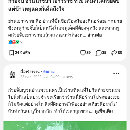
ก๋วยจั๊บ อ้วนโภชนา เยาวราช ที่ไม่ได้มีดีแค่ก๋วยจั๊บ
แต่ข้าวหมูแดงก็เด็ดถึงใจ
ย่านเยาวราช คือ ย่านที่ขึ้นชื่อเรื่องมีของกินอร่อยมากมาย 
ซึ่งเมนูก๋วยจั๊บก็เป็นหนึ่งในเมนูเด็ดที่ต้องพูดถึง และหากพู
ดก๋วยจั๊บเยาวราชแล้วแน่นอนว่าต้องห
... 
อ่านต่อ
6
24 บันทึก
39
35
83
เรื่องข้างจาน
•
ติดตาม
23 เม.ย. 2022 เวลา 04:00 • อาหาร
ก๋วยจั๊บญวนย่านพระนครเป็นร้านที่คนที่ไปกินด้วยชวนผม
ไปนั่งกินเป็นประจำ จะเรียกว่าร้านนี้คือร้านโปรดของเธอ
ก็ไม่ผิดแต่อย่างใด สิ่งที่ผิดอาจมีเพียงอย่างเดียวคือผมไม่
สันทัดกับเมนูนี้มากนัก  ทำให้เวลาถูกชวน
... 
ดูเพิ่มเติม