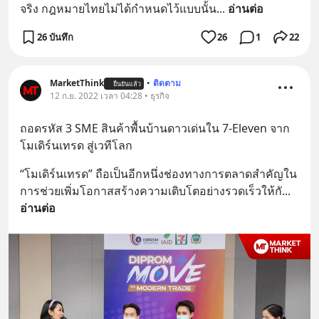
จริง กฎหมายไทยไม่ได้กำหนดไว้แบบนั้น
... 
อ่านต่อ
26 บันทึก
26
1
22
MarketThink
•
ติดตาม
ยืนยันแล้ว
12 ก.ย. 2022 เวลา 04:28 • ธุรกิจ
ถอดรหัส 3 SME สินค้าพื้นบ้านดาวเด่นใน 7-Eleven จาก
โมเดิร์นเทรด สู่เวทีโลก
“โมเดิร์นเทรด” ถือเป็นอีกหนึ่งช่องทางการตลาดสำคัญใน
การช่วยเพิ่มโอกาสสร้างความเติบโตอย่างรวดเร็วให้กั
... 
อ่านต่อ