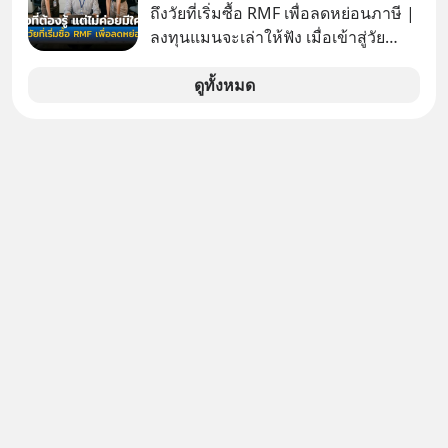
ถึงวัยที่เริ่มซื้อ RMF เพื่อลดหย่อนภาษี |
คิดว่าอนาคตของมนุษยชาติอยู่บนดาว
ลงทุนแมนจะเล่าให้ฟัง เมื่อเข้าสู่วัย
ดวงอื่น เลือกฟังกันได้เลยนะครับ อย่า
ทำงานและเริ่มมีรายได้ถึงเกณฑ์เสีย
ลืมกด Follow ติดตาม PodCast ช่อง
ภาษี หลายคนมักได้รับคำแนะนำให้
ดูทั้งหมด
Geek Forever’s Podcast ของผมกัน
ลงทุนใน RMF เพราะนอกจากจะช่วยลด
ด้วยนะครับ 🎧 ฟังผ่าน Spotify :
หย่อนภาษีได้แล้ว ยังเป็นโอกาสในการ
https://tinyurl.com/3yma5h3e 🎧
สร้างความมั่งคั่งระยะยาว แต่น้อยคน
ฟังผ่าน Apple Podcast :
นักที่จะลงลึกว่า ถ้าลงทุนใน RMF ควรรู้
https://apple.co/2lEqPPg 🎧 ฟังผ่าน
อะไรบ้าง ควรดู ตรงไหน ทำอย่างไร ถึง
Podbean :
จะดีกับเรา แล้วเราควรรู้ข้อมูลอะไร
https://tinyurl.com/4kurcs6x 🎧 ฟัง
เกี่ยวกับ RMF บ้าง เพื่อให้นำไปใช้ต่อได้
ผ่าน Youtube :
จริง ๆ ลงทุนแมนจะเล่าให้ฟัง
https://youtu.be/W2U60tbaMqM
The original article appeared here
https://www.tharadhol.com/geek-
story-ep827-is-a-colony-on-mars-
real/ ติดตามสาระดี ๆ อัพเดททุกวันผ่าน
Line OA ด.ดล Blog คลิกเลย -->
https://lin.ee/aMEkyNA