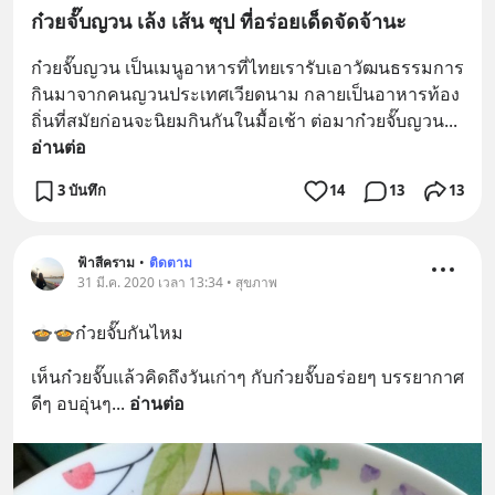
ก๋วยจั๊บญวน เล้ง เส้น ซุป ที่อร่อยเด็ดจัดจ้านะ
ก๋วยจั๊บญวน เป็นเมนูอาหารที่ไทยเรารับเอาวัฒนธรรมการ
กินมาจากคนญวนประเทศเวียดนาม กลายเป็นอาหารท้อง
ถิ่นที่สมัยก่อนจะนิยมกินกันในมื้อเช้า ต่อมาก๋วยจั๊บญวน
... 
อ่านต่อ
3 บันทึก
14
13
13
ฟ้าสีคราม
•
ติดตาม
31 มี.ค. 2020 เวลา 13:34 • สุขภาพ
🍲🍲ก๋วยจั๊บกันไหม
เห็นก๋วยจั๊บแล้วคิดถึงวันเก่าๆ กับก๋วยจั๊บอร่อยๆ บรรยากาศ
ดีๆ อบอุ่นๆ
... 
อ่านต่อ