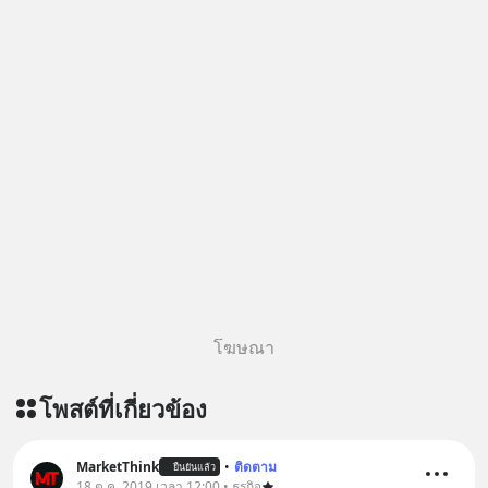
========================= 📣
สนับสนุนโดย 📣
=========================
เครียด หลับยาก ผมอยากแนะนำ
ผลิตภัณฑ์เสริมอาหาร Diip CBD ช่วย
บรรเทาความเครียด ลดความวิตกกังวล
เพิ่มการผ่อนคลาย ซึ่งช่วยให้การนอน
หลับมีประสิทธิภาพมากยิ่งขึ้น 📍 สนใจ
สั่งซื้อสินค้า Diip CBD 💬 LINE :
@diipgeek 🔗 หรือกดลิงก์
https://lin.ee/U91Fzyz
โฆษณา
โพสต์ที่เกี่ยวข้อง
MarketThink
•
ติดตาม
ยืนยันแล้ว
18 ต.ค. 2019 เวลา 12:00 • ธุรกิจ