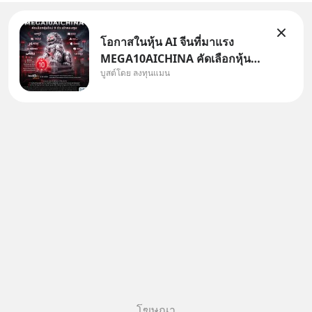
โอกาสในหุ้น AI จีนที่มาแรง
MEGA10AICHINA คัดเลือกหุ้น
บูสต์โดย ลงทุนแมน
ใหม่ 9 ตัว เข้ากองทุน.. ครอบคลุม
ทั้งซัปพลายเชน AI จีน พิเศษ ช่วง
3 - 19 ส.ค. 69 มีโปรโมชัน ลด
50% ค่าธรรมเนียมซื้อ | ยอด 2
ล้านบาทขึ้นไป ฟรีค่าธรร
โฆษณา