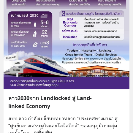
ลาว2030จาก Landlocked สู่ Land-
linked Economy
สปป.ลาว กำลังเปลี่ยนบทบาทจาก “ประเทศทางผ่าน” สู่ 
“ศูนย์กลางเศรษฐกิจและโลจิสติกส์” ของอนุภูมิภาคลุ่ม
แม่น้ำโขง
... 
ดูเพิ่มเติม