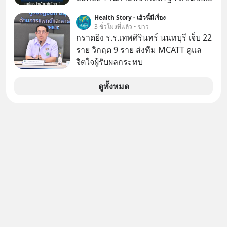
เรื่องความพิถีพิถัน กำลังจะเปิดสาขา
Health Story - เฮ้วนี้มีเรื่อง
แรกในประเทศไทย ที่ Central Park
3 ชั่วโมงที่แล้ว • ข่าว
กราดยิง ร.ร.เทพศิรินทร์ นนทบุรี เจ็บ 22
ราย วิกฤต 9 ราย ส่งทีม MCATT ดูแล
จิตใจผู้รับผลกระทบ
ดูทั้งหมด