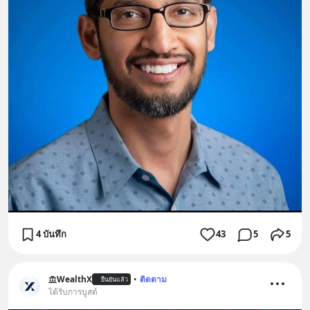
4 บันทึก
43
5
5
WealthX
•
ติดตาม
ยืนยันแล้ว
ได้รับการบูสต์