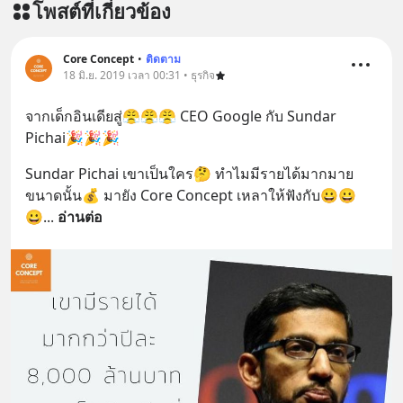
โพสต์ที่เกี่ยวข้อง
Core Concept
•
ติดตาม
18 มิ.ย. 2019 เวลา 00:31 • ธุรกิจ
จากเด็กอินเดียสู่😤😤😤 CEO Google กับ Sundar 
Pichai🎉🎉🎉
Sundar Pichai เขาเป็นใคร🤔 ทำไมมีรายได้มากมาย
ขนาดนั้น💰 มายัง Core Concept เหลาให้ฟังกับ😀😀
😀
... 
อ่านต่อ