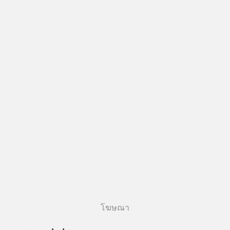
โฆษณา