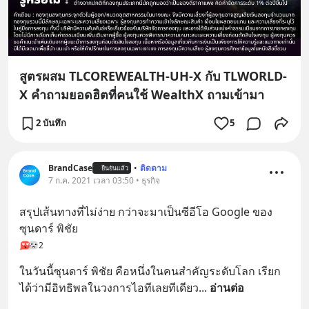
สูตรผสม TLCOREWEALTH-UH-X กับ TLWORLD-
X คำถามยอดฮิตที่คนใช้ WealthX ถามเข้ามา
2 บันทึก
5
BrandCase
•
ติดตาม
ยืนยันแล้ว
7 ก.ค. 2021 เวลา 03:50 • ธุรกิจ
สรุปเส้นทางที่ไม่ง่าย กว่าจะมาเป็นซีอีโอ Google ของ 
ซุนดาร์ พิชัย
2
ในวันนี้ซุนดาร์ พิชัย คือหนึ่งในคนสำคัญระดับโลก เรียก
ได้ว่ามีอิทธิพลในวงการไอทีเลยทีเดียว
... 
อ่านต่อ