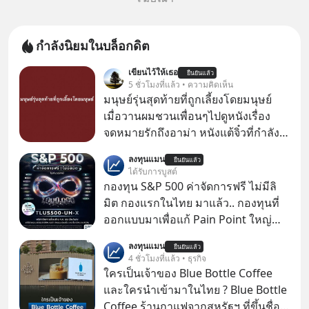
กำลังนิยมในบล็อกดิต
เขียนไว้ให้เธอ
ยืนยันแล้ว
5 ชั่วโมงที่แล้ว • ความคิดเห็น
มนุษย์รุ่นสุดท้ายที่ถูกเลี้ยงโดยมนุษย์
เมื่อวานผมชวนเพื่อนๆไปดูหนังเรื่อง
จดหมายรักถึงอาม่า หนังแต้จิ๋วที่กำลัง
โด่งดังทั่วโลกอยู่ในตอนนี้ เหตุเกิดจาก
ลงทุนแมน
ยืนยันแล้ว
ป๊าผมเห็นโปสเตอร์หนังเรื่องนี้หลาย
ได้รับการบูสต์
เดือนก่อนและอยากดูมาก ด้วยเพราะว่า
กองทุน S&P 500 ค่าจัดการฟรี ไม่มีลิ
อากงก็มาจากเมืองจีน ป๊าก็พูดแต้จิ๋วได้
มิต กองแรกในไทย มาแล้ว.. กองทุนที่
มีเรื่องราวมีความผูกพันที่ได้ยินตั้งแต่
ออกแบบมาเพื่อแก้ Pain Point ใหญ่
เด็ก
ของนักลงทุนไทยพร้อมกัน 3 เรื่อง
ลงทุนแมน
ยืนยันแล้ว
4 ชั่วโมงที่แล้ว • ธุรกิจ
ใครเป็นเจ้าของ Blue Bottle Coffee
และใครนำเข้ามาในไทย ? Blue Bottle
Coffee ร้านกาแฟจากสหรัฐฯ ที่ขึ้นชื่อ