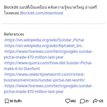
Blockdit แอปที่เป็นเหมือน คลังความรู้ขนาดใหญ่ อ่านฟรี 
โหลดเลย 
Blockdit.com/download
References
-
https://en.wikipedia.org/wiki/Sundar_Pichai
-
https://en.wikipedia.org/wiki/Alphabet_Inc
.
-
https://www.foxnews.com/tech/googles-sundar-
pichai-made-470-million-last-year
-
https://www.quora.com/How-did-Sundar-Pichai-
make-it-to-Stanford
-
https://www.celebritynetworth.com/richest-
businessmen/ceos/sundar-pichai-net-worth/
-
https://www.foxnews.com/tech/googles-sundar-
pichai-made-470-million-last-year
59 บันทึก
492
21
125