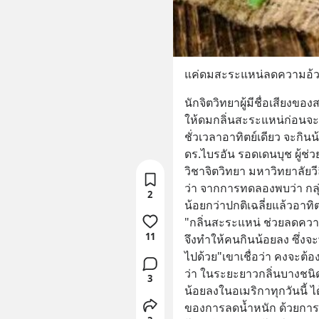
แค่ดมสะระแหน่ลดความอ้วน
นักจิตวิทยาผู้มีชื่อเสีย
ให้ดมกลิ่นสะระแหน่ก่อนจะก
ชั่วเวลาอาทิตย์เดียว จะกิน
ดร.ไบรอัน รอดเดนบุช ผู้ช่
วิชาจิตวิทยา มหาวิทยาลัยวีลิ่
ว่า จากการทดลองพบว่า กลุ
2
น้อยกว่าปกติเฉลี่ยแล้วอาทิ
"กลิ่นสะระแหน่ ช่วยลดค
11
จึงทำให้คนกินน้อยลง ซึ่ง
ไปด้วย"เขาเชื่อว่า คงจะต้อง
ว่า ในระยะยาวกลิ่นบางชนิ
3
น้อยลงในอเมริกาทุกวันนี้
ของการลดน้ำหนัก ด้วยการ