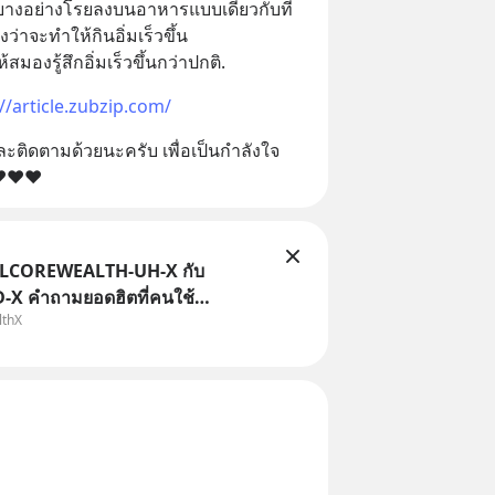
บางอย่างโรยลงบนอาหารแบบเดียวกับที่
ว่าจะทำให้กินอิ่มเร็วขึ้น 
สมองรู้สึกอิ่มเร็วขึ้นกว่าปกติ.
//article.zubzip.com/
ติดตามด้วยนะครับ เพื่อเป็นกำลังใจ 
ับ❤❤❤
TLCOREWEALTH-UH-X กับ
X คำถามยอดฮิตที่คนใช้
lthX
ถามเข้ามา