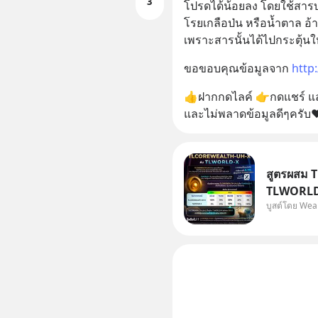
3
โปรดได้น้อยลง โดยใช้สาร
โรยเกลือป่น หรือน้ำตาล อ้าง
เพราะสารนั้นได้ไปกระตุ้นให้
ขอขอบคุณข้อมูลจาก 
http:
👍ฝากกดไลค์ 👉กดแชร์ และ
และไม่พลาดข้อมูลดีๆคร
สูตรผสม 
TLWORLD-
บูสต์โดย Wea
WealthX 