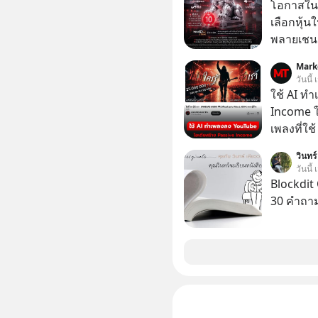
โอกาสในห
เลือกหุ้น
พลายเชน AI จีน 
โปรโมชัน
Mark
บาทขึ้นไป
วันนี้
ใช้ AI ท
Income ใน
เพลงที่ใช้
ใครรู้ตัว
วินทร์
ตอนนี้มีย
วันนี้
Blockdit 
30 คำถา