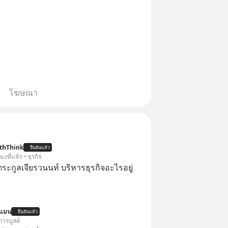
โฆษณา
thThink
ยืนยันแล้ว
โมงที่แล้ว • ธุรกิจ
ะกูลเจียรวนนท์ บริหารธุรกิจอะไรอยู่
นแมน
ยืนยันแล้ว
การบูสต์