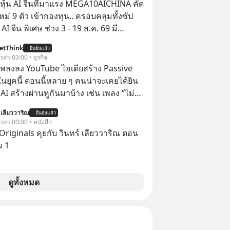
ุ้น AI จีนที่มาแรง MEGA10AICHINA คัด
ใหม่ 9 ตัว เข้ากองทุน.. ครอบคลุมทั้งซัป
พิเศษ ช่วง 3 - 19 ส.ค. 69 มี
 ลด 50% ค่าธรรมเนียมซื้อ | ยอด 2 ล้าน
etThink
ยืนยันแล้ว
 ฟรีค่าธรรมเนียมซื้อ
 เวลา 03:00 • ธุรกิจ
ำเพลงลง YouTube ไอเดียสร้าง Passive
ยุคนี้ ตอนนี้หลาย ๆ คนน่าจะเคยได้ยิน
 AI สร้างผ่านหูกันมาบ้าง เช่น เพลง “ไม่มี
เรา” จากช่องชื่อว่า UNHEARD MUSIC ที่
 เลียววาริณ
ยืนยันแล้ว
อดรับชมกว่า 26 ล้านครั้งแล้ว
 เวลา 00:00 • หนังสือ
Originals คุยกับ วินทร์ เลียววาริณ ตอน
ม 1
ดูทั้งหมด