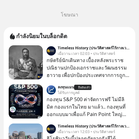
โฆษณา
กำลังนิยมในบล็อกดิต
Timeless History (ประวัติศาสตร์ไร้กาลเวลา)
เมื่อวาน เวลา 02:03 • ประวัติศาสตร์
กษัตริย์นักเดินทาง เบื้องหลังพระราช
ปณิธานปกป้องเอกราชและวัฒนธรรม
ฮาวาย เพื่อปกป้องประเทศจากการถูก
ผนวกดินแดนและเพื่อรักษาวัฒนธรรม
ลงทุนแมน
ยืนยันแล้ว
ฮาวายไว้ “พระเจ้าคาลาคาอัวแห่ง
ได้รับการบูสต์
ฮาวาย (Kalākaua)” พระมหากษัตริย์
กองทุน S&P 500 ค่าจัดการฟรี ไม่มีลิ
พระองค์สุดท้ายแห่งราชอาณาจักร
มิต กองแรกในไทย มาแล้ว.. กองทุนที่
ฮาวาย ได้เสด็จพระราชดำเนินเยือนรอบ
ออกแบบมาเพื่อแก้ Pain Point ใหญ่
โลกในปีค.ศ.1881 (พ.ศ.2424) โดย
ของนักลงทุนไทยพร้อมกัน 3 เรื่อง
Timeless History (ประวัติศาสตร์ไร้กาลเวลา)
พระองค์ทรงสร้างสัมพันธไมตรีกับ
เมื่อวาน เวลา 12:03 • ประวัติศาสตร์
ประเทศญี่ปุ่น ทรงหารือเรื่องการค้าใน
ฮิโรชิมาวันนี้ปลอดภัยจากรังสีได้