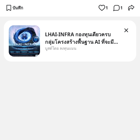
บันทึก
1
1
LHAI-INFRA กองทุนเดียวครบ
กลุ่มโครงสร้างพื้นฐาน AI ที่จะมี
บูสต์โดย ลงทุนแมน
งบลงทุนครั้งใหญ่ในประวัติศาสตร์
ที่เรียกว่า AI Supercycle หุ้นกลุ่ม
นี้ปรับตัวลงมากใน 1 เดือนที่ผ่าน
มา แต่ความจริงคือทั่วโลกยังเดิน
หน้าลงทุน AI