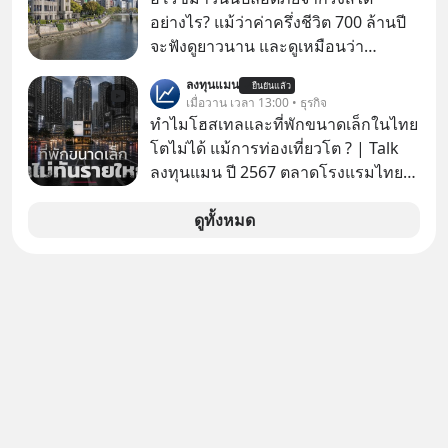
ทวีปเอเชีย เสด็จพระราชดำเนินเยือน
อย่างไร? แม้ว่าค่าครึ่งชีวิต 700 ล้านปี
ตะวันออกกลาง และเข้าเฝ้าพระ
จะฟังดูยาวนาน และดูเหมือนว่า
สันตะปาปา อีกทั้งยังทรงเป็นพระมหา
“ยูเรเนียม-235 (Uranium-235)” น่าจะ
กษัตริย์พระองค์แรกที่เสด็จฯ รอบโลก
ลงทุนแมน
ยืนยันแล้ว
ยังคงอันตรายไปอีกยาวนานมาก แต่อัน
เมื่อวาน เวลา 13:00 • ธุรกิจ
ที่จริง นี่คือสาเหตุหลักที่ทำให้ยูเรเนียม
ทำไมโฮสเทลและที่พักขนาดเล็กในไทย
ไม่ใช่ภัยคุกคามหลักหลังการทิ้งระเบิด
โตไม่ได้ แม้การท่องเที่ยวโต ? | Talk
ที่ฮิโรชิมา
ลงทุนแมน ปี 2567 ตลาดโรงแรมไทย
มูลค่ารวมเฉียด 4 แสนล้านบาท แต่รู้
หรือไม่ว่า รายได้กว่า 85% กระจุกอยู่กับ
ดูทั้งหมด
ผู้ประกอบการรายใหญ่ และมีอัตราการ
เติบโตได้ถึง 16% ขณะที่ผู้ประกอบการ
โฮสเทลและที่พักขนาดเล็ก ซึ่งมีสัดส่วน
ถึง 91% ของธุรกิจที่พักทั้งหมด กลับโต
เพียง 1.3% เท่านั้น เกิดอะไรขึ้นกับที่พัก
รายเล็ก ? อะไรคือข้อจำกัดที่ทำให้โต
ไม่สุด และต้องปลดล็อกกฎเกณฑ์ไหน
เพื่อให้รายเล็กเติบโตได้มากกว่าที่เป็น
อยู่ ? Talk ลงทุนแมนชวนมาวิเคราะห์