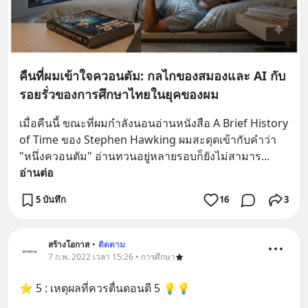
คืนที่ผมเข้าใจควอนตัม: กลไกของสมองและ AI กับ
รอยรั่วของการศึกษาไทยในยุคของผม
เมื่อคืนนี้ ขณะที่ผมกำลังนอนอ่านหนังสือ A Brief History 
of Time ของ Stephen Hawking ผมสะดุดเข้ากับคำว่า 
"หนึ่งควอนตัม" อ่านทวนอยู่หลายรอบก็ยังไม่สามาร
... 
อ่านต่อ
5 บันทึก
16
3
สร้างโอกาส
•
ติดตาม
7 ก.พ. 2022 เวลา 15:26 • การศึกษา
⭐ 5 : เหตุผลที่ควรตื่นตอนตี 5 💡💡