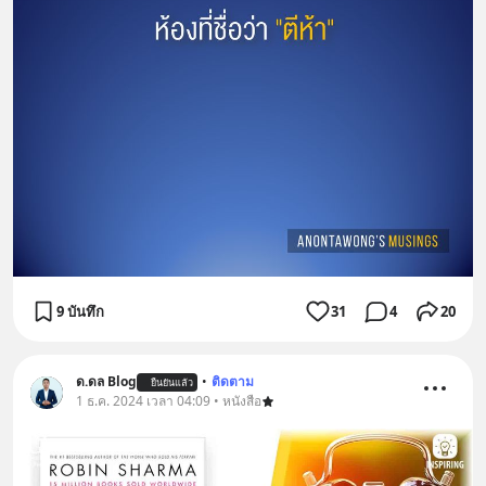
9 บันทึก
31
4
20
ด.ดล Blog
•
ติดตาม
ยืนยันแล้ว
1 ธ.ค. 2024 เวลา 04:09 • หนังสือ