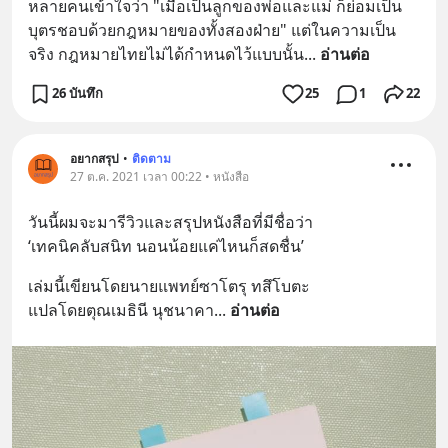
หลายคนเข้าใจว่า "เมื่อเป็นลูกของพ่อและแม่ ก็ย่อมเป็น
บุตรชอบด้วยกฎหมายของทั้งสองฝ่าย" แต่ในความเป็น
จริง กฎหมายไทยไม่ได้กำหนดไว้แบบนั้น
... 
อ่านต่อ
26 บันทึก
25
1
22
อยากสรุป
•
ติดตาม
27 ต.ค. 2021 เวลา 00:22 • หนังสือ
วันนี้ผมจะมารีวิวและสรุปหนังสือที่มีชื่อว่า 
‘เทคนิคลับสนิท นอนน้อยแค่ไหนก็สดชื่น’
เล่มนี้เขียนโดยนายแพทย์ซาโตรุ ทสึโบตะ
แปลโดยตุณเมธินี นุชนาคา
... 
อ่านต่อ