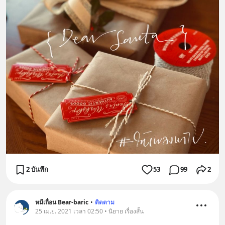
2 บันทึก
53
99
2
หมีเถื่อน Bear-baric
•
ติดตาม
25 เม.ย. 2021 เวลา 02:50 • นิยาย เรื่องสั้น