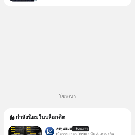
ที่เรียกว่า AI Supercycle หุ้นกลุ่ม
นี้ปรับตัวลงมากใน 1 เดือนที่ผ่าน
มา แต่ความจริงคือทั่วโลกยังเดิน
หน้าลงทุน AI
โฆษณา
กำลังนิยมในบล็อกดิต
ลงทุนแมน
ยืนยันแล้ว
เมื่อวาน เวลา 08:00 • หุ้น & เศรษฐกิจ