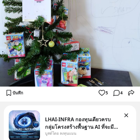
บันทึก
5
4
LHAI-INFRA กองทุนเดียวครบ
กลุ่มโครงสร้างพื้นฐาน AI ที่จะมี
บูสต์โดย ลงทุนแมน
งบลงทุนครั้งใหญ่ในประวัติศาสตร์