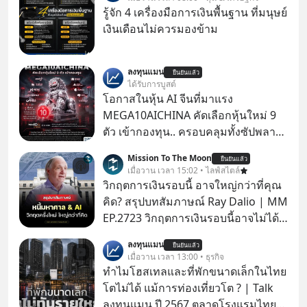
รู้จัก 4 เครื่องมือการเงินพื้นฐาน ที่มนุษย์
เงินเดือนไม่ควรมองข้าม
ลงทุนแมน
ยืนยันแล้ว
ได้รับการบูสต์
โอกาสในหุ้น AI จีนที่มาแรง
MEGA10AICHINA คัดเลือกหุ้นใหม่ 9
ตัว เข้ากองทุน.. ครอบคลุมทั้งซัปพลาย
เชน AI จีน พิเศษ ช่วง 3 - 19 ส.ค. 69 มี
Mission To The Moon
ยืนยันแล้ว
โปรโมชัน ลด 50% ค่าธรรมเนียมซื้อ |
เมื่อวาน เวลา 15:02 • ไลฟ์สไตล์
ยอด 2 ล้านบาทขึ้นไป ฟรีค่าธรรมเนียม
วิกฤตการเงินรอบนี้ อาจใหญ่กว่าที่คุณ
ซื้อ
คิด? สรุปบทสัมภาษณ์ Ray Dalio | MM
EP.2723 วิกฤตการเงินรอบนี้อาจไม่ได้
เหมือนทุกครั้งที่เราเคยเจอ เมื่อ Ray
ลงทุนแมน
ยืนยันแล้ว
Dalio ชายผู้เคยทำนายวิกฤตเศรษฐกิจ
เมื่อวาน เวลา 13:00 • ธุรกิจ
มาแล้วหลายต่อหลายครั้ง ออกมาส่ง
ทำไมโฮสเทลและที่พักขนาดเล็กในไทย
สัญญาณเตือนระเบิดเวลาลูกใหม่ที่
โตไม่ได้ แม้การท่องเที่ยวโต ? | Talk
กำลังก่อตัวขึ้น จาก "ระเบิดหนี้สิน
ลงทุนแมน ปี 2567 ตลาดโรงแรมไทย