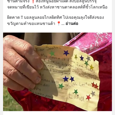
ซานต้ามีจริง ❗️สองหนูน้อยฝาแฝด ส่งบอลลูนบรรจุ
จดหมายที่เขียนไว้ หวังส่งหาซานตาคลอสต์ที่ขั้วโลกเหนือ
ผิดคาด !! บอลลูนลอยไกลผิดทิศ ไปเจอคุณลุงใจดีส่งของ
ขวัญตามคำขอแทนซานต้า 📍
... 
อ่านต่อ