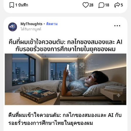
1 บันทึก
28
18
5
MyThoughts
•
ติดตาม
ได้รับการบูสต์
คืนที่ผมเข้าใจควอนตัม: กลไกของสมองและ AI กับ
รอยรั่วของการศึกษาไทยในยุคของผม