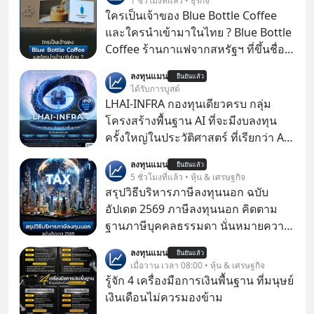
1 ชั่วโมงที่แล้ว • ธุรกิจ
ใครเป็นเจ้าของ Blue Bottle Coffee
และใครนำเข้ามาในไทย ? Blue Bottle
Coffee ร้านกาแฟจากสหรัฐฯ ที่ขึ้นชื่อ
เรื่องความพิถีพิถัน กำลังจะเปิดสาขา
ลงทุนแมน
ยืนยันแล้ว
แรกในประเทศไทย ที่ Central Park
ได้รับการบูสต์
LHAI-INFRA กองทุนเดียวครบ กลุ่ม
โครงสร้างพื้นฐาน AI ที่จะมีงบลงทุน
ครั้งใหญ่ในประวัติศาสตร์ ที่เรียกว่า AI
Supercycle หุ้นกลุ่มนี้ปรับตัวลงมากใน
ลงทุนแมน
ยืนยันแล้ว
1 เดือนที่ผ่านมา แต่ความจริงคือทั่วโลก
5 ชั่วโมงที่แล้ว • หุ้น & เศรษฐกิจ
ยังเดินหน้าลงทุน AI อย่างต่อเนื่อง ซึ่ง
สรุปวิธีบริหารภาษีลงทุนนอก ฉบับ
ต้องการโครงสร้างพื้นฐานด้าน AI
อัปเดต 2569 ภาษีลงทุนนอก คิดตาม
จำนวนมาก ตั้งแต่เมโมรีชิป เก็บข้อมูล
ฐานภาษีบุคคลธรรมดา นั่นหมายความ
ยันระบบไฟฟ้า และระบายความร้อน
ว่าถ้าเรามีกำไร 100,000 บาท
ลงทุนแมน
ยืนยันแล้ว
เมื่อวาน เวลา 08:00 • หุ้น & เศรษฐกิจ
รู้จัก 4 เครื่องมือการเงินพื้นฐาน ที่มนุษย์
เงินเดือนไม่ควรมองข้าม