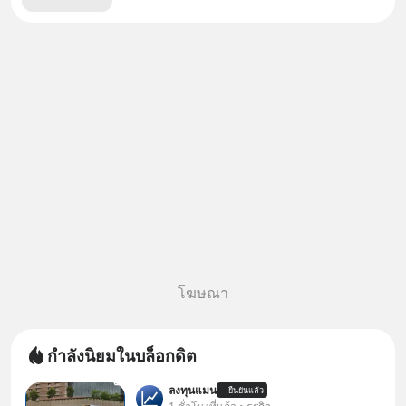
โฆษณา
กำลังนิยมในบล็อกดิต
ลงทุนแมน
ยืนยันแล้ว