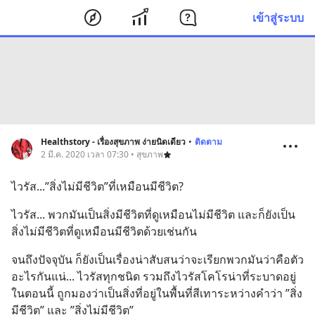
เข้าสู่ระบบ
Healthstory - เรื่องสุขภาพ ง่ายนิดเดียว
•
ติดตาม
2 มี.ค. 2020 เวลา 07:30 • สุขภาพ
ไวรัส...”สิ่งไม่มีชีวิต”ที่เหมือนมีชีวิต?
ไวรัส... พวกมันเป็นสิ่งมีชีวิตที่ดูเหมือนไม่มีชีวิต และก็ยังเป็น
สิ่งไม่มีชีวิตที่ดูเหมือนมีชีวิตด้วยเช่นกัน
จนถึงปัจจุบัน ก็ยังเป็นเรื่องน่าสับสนว่าจะเรียกพวกมันว่าคือตัว
อะไรกันแน่... ไวรัสทุกชนิด รวมถึงไวรัสโคโรน่าที่ระบาดอยู่
ในตอนนี้ ถูกมองว่าเป็นสิ่งที่อยู่ในพื้นที่สีเทาระหว่างคำว่า ”สิ่ง
มีชีวิต” และ ”สิ่งไม่มีชีวิต”