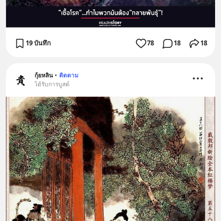
19 บันทึก
78
18
18
กุ้ยหลิน
•
ติดตาม
ได้รับการบูสต์