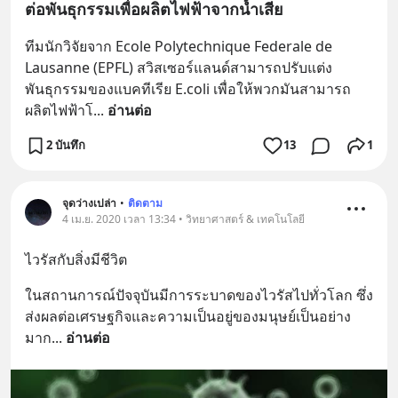
ต่อพันธุกรรมเพื่อผลิตไฟฟ้าจากน้ำเสีย
ทีมนักวิจัยจาก Ecole Polytechnique Federale de 
Lausanne (EPFL) สวิสเซอร์แลนด์สามารถปรับแต่ง
พันธุกรรมของแบคทีเรีย E.coli เพื่อให้พวกมันสามารถ
ผลิตไฟฟ้าโ
... 
อ่านต่อ
2 บันทึก
13
1
จุดว่างเปล่า
•
ติดตาม
4 เม.ย. 2020 เวลา 13:34 • วิทยาศาสตร์ & เทคโนโลยี
ไวรัสกับสิ่งมีชีวิต
ในสถานการณ์ปัจจุบันมีการระบาดของไวรัสไปทั่วโลก ซึ่ง
ส่งผลต่อเศรษฐกิจและความเป็นอยู่ของมนุษย์เป็นอย่าง
มาก
... 
อ่านต่อ