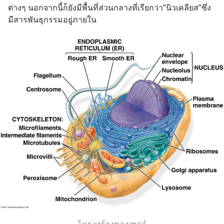
ต่างๆ นอกจากนี้ก็ยังมีพื้นที่ส่วนกลางที่เรียกว่า”นิวเคลียส”ซึ่ง
มีสารพันธุกรรมอยู่ภายใน
โครงสร้างของเซลล์