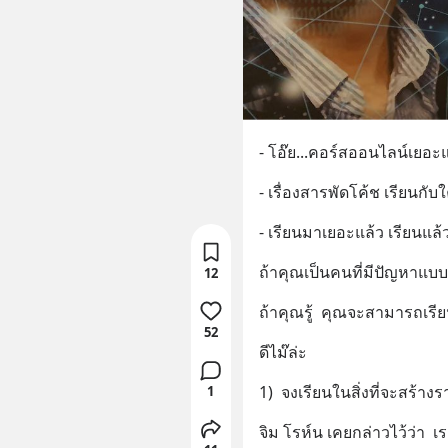
- โอ๊ย...คอร์สออนไลน์เยอะ
- เรื่องสารพัดโค้ช เรียนกับ
- เรียนมาเยอะแล้ว เรียนแล้วร
ถ้าคุณเป็นคนที่มีปัญหาแบบนี้
12
ถ้าคุณรู้  คุณจะสามารถเรีย
52
ดีไม๊ล่ะ
1)  จงเรียนในสิ่งที่จะสร้างร
1
จิม โรห์น เคยกล่าวไว้ว่า  เ