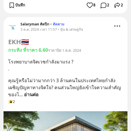
บันทึก
8
2
2
Salaryman ติดปีก
•
ติดตาม
3 ต.ค. 2024 เวลา 11:57 • หุ้น & เศรษฐกิจ
EKH
🇹🇭
กระทิง ที่ราคา 6.60
ราคาปิด 1 ต.ค. 2024
โรงพยาบาลจิตเวชกำลังมาแรง ?
.
คุณรู้หรือไม่ว่ามากกว่า 3 ล้านคนในประเทศไทยกำลัง
เผชิญปัญหาทางจิตใจ? คนส่วนใหญ่ยังเข้าใจความสำคัญ
ของโ
... 
อ่านต่อ
2