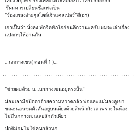
เคียง สรุปคือ ร้องเพลงได้ไลค์เยอะกว่าครับ555555 
 รึผมควรเปลี่ยนชื่อเพจเป็น 
"ร้องเพลงง่ายๆสไตล์เจ้าแคสเปอร์"ดี(ฮา)
เอาเป็นว่า นั่งลง พักจิตพักใจก่อนดีกว่านะครับ ผมจะเล่าเรื่อง
แปลกๆให้อ่านกัน
...นกกางเขน( ตอนที่ 1 )...
"ช่วยผมด้วย น...นกกางเขนอยู่ตรงนั้น"
ม่อมเอามือปิดตาด้วยความหวาดกลัว พ่อและแม่มองดูเขา
ขณะนอนขดตัวสั่นอยู่บนเตียงด้วยสีหน้ากังวล เพราะในห้อง
ไม่มีนกกางเขนเลยสักตัวเดียว
ปกติม่อมไม่ใช่คนกลัวนก