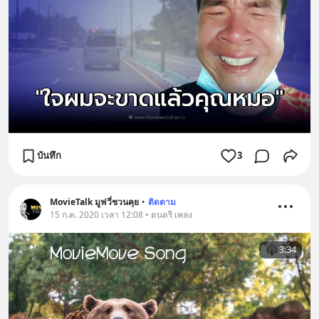
บันทึก
3
MovieTalk มูฟวี่ชวนคุย
•
ติดตาม
15 ก.ค. 2020 เวลา 12:08 • ดนตรี เพลง
3:34