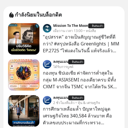
กำลังนิยมในบล็อกดิต
Mission To The Moon
ยืนยันแล้ว
เมื่อวาน เวลา 13:00 • หนังสือ
"อุปสรรค" อาจเป็นสัญญาณสู่ชีวิตที่ดี
กว่า? #สรุปหนังสือ Greenlights | MM
EP.2725 “ไฟแดงในวันนี้ แท้จริงแล้ว
อาจเป็นสัญญาณไฟเขียวที่ยังไม่ถึงเวลา
ลงทุนแมน
ยืนยันแล้ว
เปลี่ยนสี” McConaughey ดาราดาวรุ่ง
ได้รับการบูสต์
ในยุคหนึ่ง เคยปฏิเสธเงินค่าตัวหนังรอม
กองทุน ชิปเอเชีย ค่าจัดการต่ำสุดใน
คอมที่สูงถึง 14.5 ล้านดอลลาร์ (หรือ
กลุ่ม M-ASIASEMI กองเดียวครบ มีทั้ง
ราว 500 ล้านบาท) เพียงเพราะเขาไม่
CXMT จากจีน TSMC จากไต้หวัน SK
อยากขังตัวเองไว้ในกล่องเดิมๆ ผลที่
Hynix จากเกาหลีใต้ Kioxia จากญี่ปุ่น
ลงทุนแมน
ตามมาคือ โทรศัพท์ของเขากลายเป็น
ยืนยันแล้ว
2 ชั่วโมงที่แล้ว • หุ้น & เศรษฐกิจ
ความเงียบสนิทนานถึง 14 เดือนเต็ม แต่
การศึกษาเหลื่อมล้ำ ปัญหาใหญ่ฉุด
ความเงียบและ "ไฟแดง" ในวันนั้นกลับ
เศรษฐกิจไทย 340,584 ล้านบาท คือ
กลายเป็นการถอยหลังเพื่อตั้งหลัก จนส่ง
ตัวเลขงบประมาณที่กระทรวง
ให้เขาก้าวขึ้นไปยืนถือรางวัลออสการ์