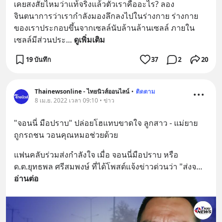
เคยสงสัยไหมว่าแท้จริงแล้วตัวเราคืออะไร? ลอง
จินตนาการว่าเรากำลังมองลึกลงไปในร่างกาย ร่างกาย
ของเราประกอบขึ้นจากเซลล์นับล้านล้านเซลล์ ภายใน
เซลล์มีส่วนประ
... 
ดูเพิ่มเติม
19 บันทึก
37
2
20
Thainewsonline - ไทยนิวส์ออนไลน์
•
ติดตาม
8 เม.ย. 2022 เวลา 09:10 • ข่าว
"จอนนี่ มือปราบ" ปล่อยโฮแทบขาดใจ ลูกสาว - แม่ยาย 
ถูกรถชน วอนคุณหมอช่วยด้วย
แฟนคลับร่วมส่งกำลังใจ เมื่อ จอนนี่มือปราบ หรือ 
ด.ต.ยุทธพล ศรีสมพงษ์ ที่ได้โพสต์แจ้งข่าวด่วนว่า "ส่งจ
... 
อ่านต่อ