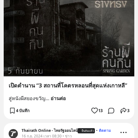
เปิดตำนาน “3 สถานที่โคตรหลอนที่สุดแห่งเกาหลี”
สู่หนังผีสยองขวัญ
... 
อ่านต่อ
4 บันทึก
13
3
Thairath Online - ไทยรัฐออนไลน์
•
ติดตาม
ยืนยันแล้ว
16 ก.ย. 2024 เวลา 08:30 • ข่าว