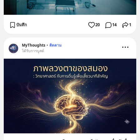
บันทึก
20
14
1
MyThoughts
•
ติดตาม
ได้รับการบูสต์