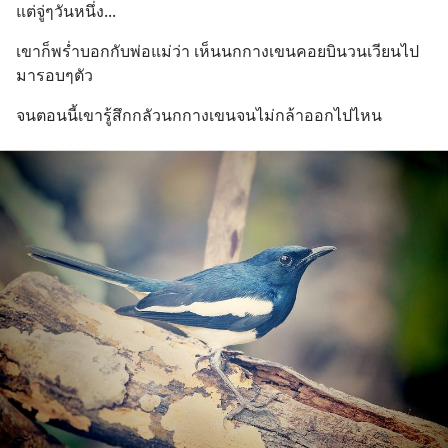
แต่จู่ๆวันหนึ่ง...
เขาก็พร่ำบอกกับพ่อแม่ว่า เห็นนกกางเขนคอยบินวนเวียนไป
มารอบๆตัว
จนตอนนี้เขารู้สึกกลัวนกกางเขนจนไม่กล้าออกไปไหน