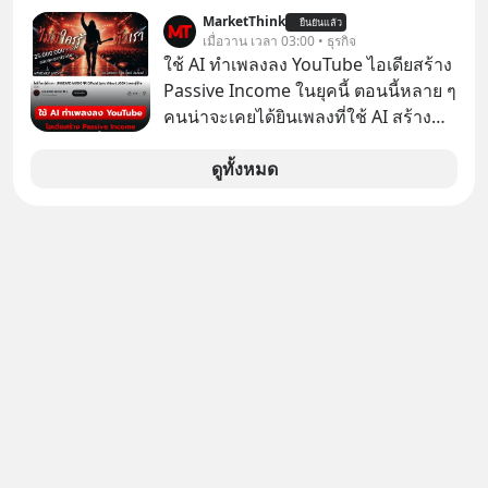
ศึกษาธิการ ได้รับจัดสรรในงบประมาณ
ในบทบาทที่เปลี่ยนชีวิตเขาไปตลอดกาล
MarketThink
ยืนยันแล้ว
รายจ่ายประจำปี 2568 ซึ่งมากที่สุดเป็น
เมื่อวาน เวลา 03:00 • ธุรกิจ
ใน MM EP. นี้ เราจะมาร่วมถอดรหัส
อันดับ 2 รองจากกระทรวงการคลัง
ใช้ AI ทำเพลงลง YouTube ไอเดียสร้าง
และปรับวิธีคิดกันว่า Greenlight (ไฟ
Passive Income ในยุคนี้ ตอนนี้หลาย ๆ
เขียว) จะสร้างมันขึ้นมาล่วงหน้าด้วย
คนน่าจะเคยได้ยินเพลงที่ใช้ AI สร้าง
วินัยและความพร้อมได้อย่างไร?
ผ่านหูกันมาบ้าง เช่น เพลง “ไม่มีใคร
Yellowlight (ไฟเหลือง) จะรับมือกับ
รู้ตัวเรา” จากช่องชื่อว่า UNHEARD
ดูทั้งหมด
สัญญาณเตือน และชะลอตัวอย่างมีสติ
MUSIC ที่ตอนนี้มียอดรับชมกว่า 26
อย่างไร? Redlight (ไฟแดง) จะเปลี่ยน
ล้านครั้งแล้ว
อุปสรรคและความผิดพลาดให้กลายเป็น
บทเรียนที่ส่งเราไปได้ไกลกว่าเดิมได้
อย่างไร? หากคุณกำลังรู้สึกว่าชีวิตเจอ
แต่ทางตัน ลองเปิดใจฟัง EP. นี้ แล้วคุณ
จะพบว่า อุปสรรคตรงหน้าอาจเป็นเพียง
ทางเลี้ยวที่พาคุณไปเจอชีวิตที่ดีกว่าเดิม
#Greenlights
#MatthewMcConaughey #พัฒนาตัว
เอง #MissionToTheMoon
#missiontothemoonpodcast