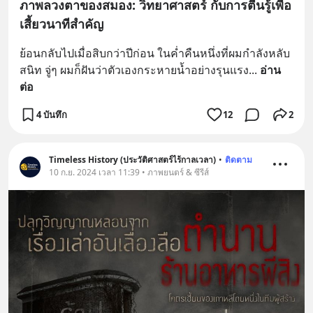
ภาพลวงตาของสมอง: วิทยาศาสตร์ กับการตื่นรู้เพื่อ
เสี้ยวนาทีสำคัญ
ย้อนกลับไปเมื่อสิบกว่าปีก่อน ในค่ำคืนหนึ่งที่ผมกำลังหลับ
สนิท จู่ๆ ผมก็ฝันว่าตัวเองกระหายน้ำอย่างรุนแรง
... 
อ่าน
ต่อ
4 บันทึก
12
2
Timeless History (ประวัติศาสตร์ไร้กาลเวลา)
•
ติดตาม
10 ก.ย. 2024 เวลา 11:39 • ภาพยนตร์ & ซีรีส์