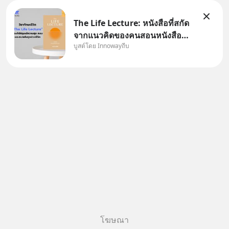
The Life Lecture: หนังสือที่สกัด
จากแนวคิดของคนสอนหนังสือ
บูสต์โดย Innowayถีบ
สวัสดีครับเพื่อนๆชาว
InnowayTeeb วันหยุดสบายๆ วัน
นี้แอดเพิ่งจะอ่านหนังสือที่น่าสนใจ
จบแล้วเกิดคำถามว่า
โฆษณา