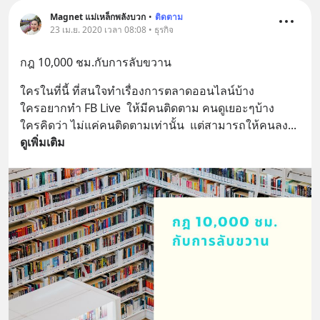
สนับสนุนโดย 📣
=========================
Magnet แม่เหล็กพลังบวก
•
ติดตาม
23 เม.ย. 2020 เวลา 08:08 • ธุรกิจ
เครียด หลับยาก ผมอยากแนะนำ
ผลิตภัณฑ์เสริมอาหาร Diip CBD ช่วย
กฎ 10,000 ชม.กับการลับขวาน
บรรเทาความเครียด ลดความวิตกกังวล
เพิ่มการผ่อนคลาย ซึ่งช่วยให้การนอน
ใครในที่นี้ ที่สนใจทำเรื่องการตลาดออนไลน์บ้าง
หลับมีประสิทธิภาพมากยิ่งขึ้น 📍 สนใจ
ใครอยากทำ FB Live  ให้มีคนติดตาม คนดูเยอะๆบ้าง
สั่งซื้อสินค้า Diip CBD 💬 LINE :
ใครคิดว่า ไม่แค่คนติดตามเท่านั้น  แต่สามารถให้คนลง
... 
@diipgeek 🔗 หรือกดลิงก์
ดูเพิ่มเติม
https://lin.ee/U91Fzyz