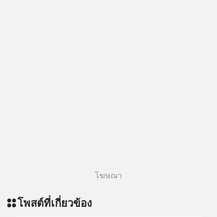
ดวงอื่น เลือกฟังกันได้เลยนะครับ อย่า
ลืมกด Follow ติดตาม PodCast ช่อง
Geek Forever’s Podcast ของผมกัน
ด้วยนะครับ 🎧 ฟังผ่าน Spotify :
https://tinyurl.com/3yma5h3e 🎧
ฟังผ่าน Apple Podcast :
https://apple.co/2lEqPPg 🎧 ฟังผ่าน
Podbean :
https://tinyurl.com/4kurcs6x 🎧 ฟัง
ผ่าน Youtube :
https://youtu.be/W2U60tbaMqM
The original article appeared here
https://www.tharadhol.com/geek-
story-ep827-is-a-colony-on-mars-
real/ ติดตามสาระดี ๆ อัพเดททุกวันผ่าน
โฆษณา
Line OA ด.ดล Blog คลิกเลย -->
https://lin.ee/aMEkyNA
โพสต์ที่เกี่ยวข้อง
========================= 📣