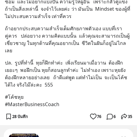
ซ้อม  และไม่อยากแบ่งปัน ความรู้ให้ผู้อื่น   เพราะกลัวคู่แข่ง    
ถ้าเป็นสิ่งเหล่านี้  จงจำไว้เลยค่ะ ว่า มันเป็น  Mindset ของผู้ที่
ไม่ประสบความสำเร็จ เท่าที่ควร
ถ้าอยากประสบความสำเร็จเต็มศักยภาพตัวเอง แบบที่เรา
คู่ควร   ปล่อยวาง ความคิดแบบนั้น  แล้วคุณจะสามารถเป็นผู้
เชี่ยวชาญ ในทุกด้านที่คุณอยากเป็น  ชีวิตในฝันก็อยู่ไม่ไกล
เลย
ปล.  รูปที่ทำนี้  หุยก็ฝึกทำค่ะ  เพิ่งเรียนมาเมื่อวาน  ต้องฝึก
เยอะๆ  พอฝึกเป็น หุยก็สอนลูกทำค่ะ  ไม่ทำเอง เพราะหุยยัง
ต้องฝึกหลายอย่างเลย   ถ้าดีแต่พูด แต่ทำไม่เป็น  จะเป็นโค้ช
ได้ไง จริงไม๊ล่ะคะ  555
#โค้ชหุย
#MasterBusinessCoach
28 บันทึก
76
6
35