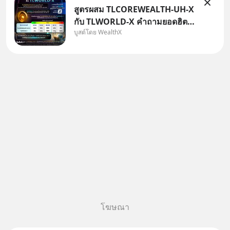
สูตรผสม TLCOREWEALTH-UH-X
กับ TLWORLD-X คำถามยอดฮิตที่
บูสต์โดย WealthX
คนใช้ WealthX ถามเข้ามา
โฆษณา