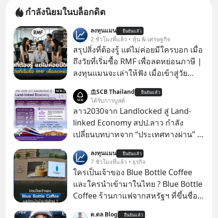
กำลังนิยมในบล็อกดิต
ลงทุนแมน
ยืนยันแล้ว
2 ชั่วโมงที่แล้ว • หุ้น & เศรษฐกิจ
สรุปสิ่งที่ต้องรู้ แต่ไม่ค่อยมีใครบอก เมื่อ
ถึงวัยที่เริ่มซื้อ RMF เพื่อลดหย่อนภาษี |
ลงทุนแมนจะเล่าให้ฟัง เมื่อเข้าสู่วัย
ทำงานและเริ่มมีรายได้ถึงเกณฑ์เสีย
SCB Thailand
ยืนยันแล้ว
ภาษี หลายคนมักได้รับคำแนะนำให้
ได้รับการบูสต์
ลงทุนใน RMF เพราะนอกจากจะช่วยลด
ลาว2030จาก Landlocked สู่ Land-
หย่อนภาษีได้แล้ว ยังเป็นโอกาสในการ
linked Economy สปป.ลาว กำลัง
สร้างความมั่งคั่งระยะยาว แต่น้อยคน
เปลี่ยนบทบาทจาก “ประเทศทางผ่าน” สู่
นักที่จะลงลึกว่า ถ้าลงทุนใน RMF ควรรู้
“ศูนย์กลางเศรษฐกิจและโลจิสติกส์”
ลงทุนแมน
อะไรบ้าง ควรดู ตรงไหน ทำอย่างไร ถึง
ยืนยันแล้ว
ของอนุภูมิภาคลุ่มแม่น้ำโขง
7 ชั่วโมงที่แล้ว • ธุรกิจ
จะดีกับเรา แล้วเราควรรู้ข้อมูลอะไร
ใครเป็นเจ้าของ Blue Bottle Coffee
เกี่ยวกับ RMF บ้าง เพื่อให้นำไปใช้ต่อได้
และใครนำเข้ามาในไทย ? Blue Bottle
จริง ๆ ลงทุนแมนจะเล่าให้ฟัง
Coffee ร้านกาแฟจากสหรัฐฯ ที่ขึ้นชื่อ
เรื่องความพิถีพิถัน กำลังจะเปิดสาขา
ด.ดล Blog
ยืนยันแล้ว