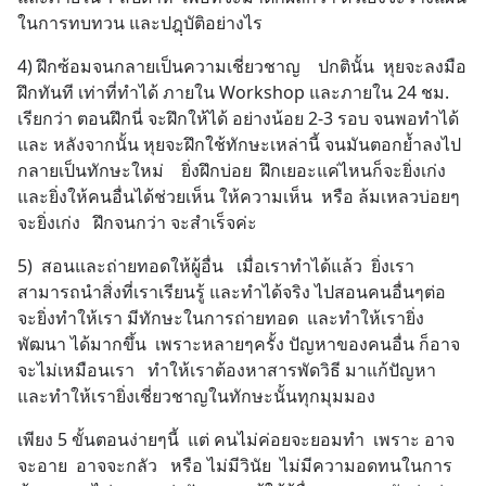
ในการทบทวน และปฎฺบัติอย่างไร
4) ฝึกซ้อมจนกลายเป็นความเชี่ยวชาญ    ปกตินั้น  หุยจะลงมือ
ฝึกทันที เท่าที่ทำได้ ภายใน Workshop และภายใน 24 ชม.     
เรียกว่า ตอนฝึกนี่ จะฝึกให้ได้ อย่างน้อย 2-3 รอบ จนพอทำได้   
และ หลังจากนั้น หุยจะฝึกใช้ทักษะเหล่านี้ จนมันตอกย้ำลงไป 
กลายเป็นทักษะใหม่    ยิ่งฝึกบ่อย  ฝึกเยอะแค่ไหนก็จะยิ่งเก่ง   
และยิ่งให้คนอื่นได้ช่วยเห็น ให้ความเห็น  หรือ ล้มเหลวบ่อยๆ 
จะยิ่งเก่ง   ฝึกจนกว่า จะสำเร็จค่ะ
5)  สอนและถ่ายทอดให้ผู้อื่น   เมื่อเราทำได้แล้ว  ยิ่งเรา
สามารถนำสิ่งที่เราเรียนรู้ และทำได้จริง ไปสอนคนอื่นๆต่อ  
จะยิ่งทำให้เรา มีทักษะในการถ่ายทอด  และทำให้เรายิ่ง
พัฒนา ได้มากขึ้น  เพราะหลายๆครั้ง ปัญหาของคนอื่น ก็อาจ
จะไม่เหมือนเรา   ทำให้เราต้องหาสารพัดวิธี มาแก้ปัญหา  
และทำให้เรายิ่งเชี่ยวชาญในทักษะนั้นทุกมุมมอง
เพียง 5 ขั้นตอนง่ายๆนี้  แต่ คนไม่ค่อยจะยอมทำ  เพราะ อาจ
จะอาย  อาจจะกลัว   หรือ ไม่มีวินัย  ไม่มีความอดทนในการ