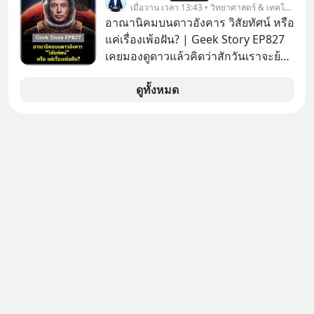
แรกในประเทศไทย ที่ Central Park
เมื่อวาน เวลา 13:43 • วิทยาศาสตร์ & เทคโนโลยี
อาณานิคมบนดาวอังคาร วิสัยทัศน์ หรือ
แค่เรื่องเพ้อฝัน? | Geek Story EP827
เคยมองดูดาวแล้วคิดว่าสักวันเราจะย้าย
ไปอยู่บนดาวอังคารตามที่ Elon Musk
หรือ Jeff Bezos บอกไว้หรือเปล่า ภาพ
ดูทั้งหมด
ฝันที่มหาเศรษฐีซิลิคอนแวลลีย์วาดไว้ว่า
มนุษย์นับล้านจะไปสร้างอาณานิคม
ใหม่ ล้อมรอบด้วยเทคโนโลยีสุดล้ำ อาจ
จะฟังดูน่าตื่นเต้น แต่ความจริงที่ถูกซ่อน
ไว้ใต้พรมคือ ดาวอังคารเป็นเพียงนรกที่
เต็มไปด้วยรังสีมรณะและฝุ่นพิษ แล้ว
ทำไมบรรดาผู้นำเทคโนโลยีถึงยัง
พยายามหลอกขายฝันลมๆ แล้งๆ นี้ให้
กับคนทั้งโลก พวกเขากำลังซ่อนความ
ลับอะไรไว้เบื้องหลังโปรเจกต์อวกาศที่
ผลาญทรัพยากรมหาศาล วันนี้เราจะมา
กะเทาะเปลือกความลวงโลกนี้กัน ใครที่
คิดว่าอนาคตของมนุษยชาติอยู่บนดาว