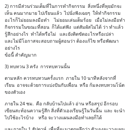
2) การมีส่วนร่วมเต็มที่ในการทำกิจกรรม  สิ่งหนึ่งที่หุยมักจะ
เห็น คนมากมาย ไปเรียนแล้ว  ไปนั่งฟังเฉยๆ  ให้ทำกิจกรรม
อะไรก็ไม่ยอมลงมือทำ    ไม่ยอมเล่นเต็มร้อย   เมื่อไม่ลงมือทำ
กิจกรรมในขณะที่สอน  ก็ได้แต่ฟัง  แต่สัมผัสไม่ได้ ว่า ทำแล้ว
รู้สึกอย่างไร  ทำได้หรือไม่   และยังติดขัดอะไรหรือเปล่า   
และไม่มีโอกาสจะสอบถามผู้สอนว่า ต้องแก้ไข หรือพัฒนา
อย่างไร
ข้อนี้ สำคัญมาก
3) ทบทวน 3 ครัง  การทบทวนนั้น
ตามหลัก ควรทบทวนครั้งแรก  ภายใน 10 นาทีหลังจากที่
เรียน  อาจจะด้วยการแบ่งปันกับเพื่อน  หรือ ก้มลงทบทวนโน้ต
ของตัวเอง
ภายใน 24 ชม.  คือ กลับบ้านไปแล้ว อ่าน หรือสรุป อีกรอบ   
เขียนสะท้อนความรู้สึก สิ่งที่ตัวเองเรียนรู้ในวันนี้น  และ จะนำ
ไปใช้อะไรบ้าง    หรือ จะวางแผนลงมือทำเลยก็ได้
และภายใน 1 สัปดาห์  เพื่อที่จะมาตกผลึกว่า ตัวเองจะวางแผน