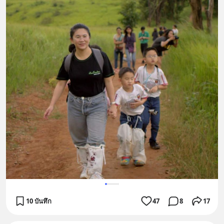
10 บันทึก
47
8
17