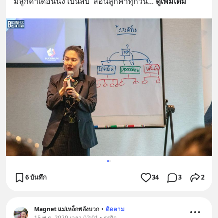
มีลูกค้าเดือนนึง เป็นสิบ  สอนลูกค้าทุกวัน
... 
ดูเพิ่มเติม
6 บันทึก
34
3
2
Magnet แม่เหล็กพลังบวก
•
ติดตาม
15 พ.ค. 2020 เวลา 02:01 • ธุรกิจ