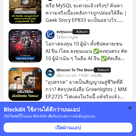
หรือ MySQL จะตายแล้วจริงๆ? ค้นหา
ความจริงเบื้องหลังการถูกปล่อยให้ลืม |
Geek Story EP833 จะเป็นอย่างไร..
เมื่อซอฟต์แวร์ฟรีที่หล่อเลี้ยงเว็บไซต์
ลงทุนแมน
ยืนยันแล้ว
กว่าครึ่งโลก ถูกมหาเศรษฐีคู่แข่งทุ่มเงิน
ได้รับการบูสต์
ซื้อกิจการไป? นี่คือเรื่องจริงของ
โอกาสลงทุน 10 ผู้นำ ทั้งซัปพลายเชน
MySQL ฐานข้อมูลระดับตำนานที่
AI จีน /โดย ลงทุนแมน ✅ลงทุนตรง คัด
โปรแกรมเมอร์คนหนึ่งใช้เวลา 27 ปี
10 ผู้นำเน้น ๆ ในธีม AI จีน ✅คัดเลือก
ปลุกปั้นและตั้งชื่อตามลูกสาวของตัวเอง
หุ้นใหม่ 9 ตัว เข้ากองทุน ✅ร่วมเป็น
Mission To The Moon
เมื่อรู้ว่าผลงานชิ้นเอกกำลังจะตกไปอยู่
ยืนยันแล้ว
เจ้าของผู้นำ AI จีน ตั้งแต่โรงงานผลิตชิป
เมื่อวาน เวลา 13:00 • หนังสือ
ในมือของอาณาจักรที่จ้องจะทำลายมัน
หน่วยความจำ โมเดล AI ยันหุ่นยนต์
"อุปสรรค" อาจเป็นสัญญาณสู่ชีวิตที่ดี
เขาถึงขั้นต้องเขียนจดหมายเปิดผนึก
✅ได้การรับยกเว้นภาษี Capital Gain
กว่า? #สรุปหนังสือ Greenlights | MM
ขอร้องคนทั้งอินเทอร์เน็ตให้ช่วยหยุดยั้ง
ตามกฎหมายภาษีของประเทศไทย
EP.2725 “ไฟแดงในวันนี้ แท้จริงแล้ว
ดีลนี้! เกิดอะไรขึ้นหลังจากการควบรวม
อาจเป็นสัญญาณไฟเขียวที่ยังไม่ถึงเวลา
กิจการครั้งประวัติศาสตร์? ยักษ์ใหญ่
ลงทุนแมน
Blockdit ใช้งานได้ดีกว่าบนแอป
ยืนยันแล้ว
เปลี่ยนสี” McConaughey ดาราดาวรุ่ง
6 ชั่วโมงที่แล้ว • หุ้น & เศรษฐกิจ
ตั้งใจซื้อไปพัฒนาต่อ หรือแค่ซื้อไป “ฆ่า”
เปิดโพสต์นี้ในแอป Blockdit เพื่อรับประสบการณ์เต็มรูปแบบ
ในยุคหนึ่ง เคยปฏิเสธเงินค่าตัวหนังรอม
การศึกษาเหลื่อมล้ำ ปัญหาใหญ่ฉุด
ให้พ้นทางกันแน่? และทำไมจุดจบของ
คอมที่สูงถึง 14.5 ล้านดอลลาร์ (หรือ
เศรษฐกิจไทย 340,584 ล้านบาท คือ
เปิดผ่านแอป
เรื่องนี้ ถึงเป็นการฆาตกรรมแบบสโลว์
ราว 500 ล้านบาท) เพียงเพราะเขาไม่
ตัวเลขงบประมาณที่กระทรวง