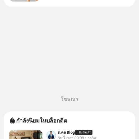
InnowayTeeb วันหยุดสบายๆ วัน
นี้แอดเพิ่งจะอ่านหนังสือที่น่าสนใจ
จบแล้วเกิดคำถามว่า
โฆษณา
กำลังนิยมในบล็อกดิต
ด.ดล Blog
ยืนยันแล้ว
วันนี้ เวลา 00:09 • ธุรกิจ