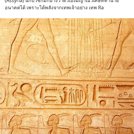
(Assyria) นักบวชก็มักอ้างว่าตัวเองมีญาณวิเศษที่ทำนาย
อนาคตได้ เพราะได้พลังจากเทพเจ้าอย่าง เทพ Ra