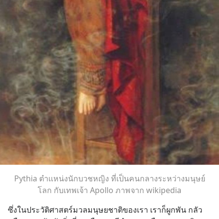
Pythia ตำเเหน่งนักบวชหญิง ที่เป็นคนกลางระหว่างมนุษย์
โลก กับเทพเจ้า Apollo ภาพจาก wikipedia
ซึ่งในประวัติศาสตร์มวลมนุษยชาติของเรา เราก็ผูกพัน กลัว 