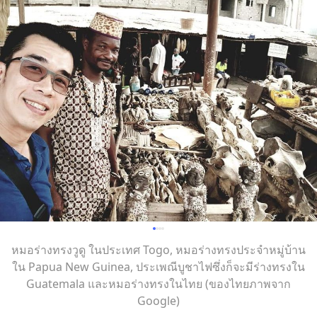
หมอร่างทรงวูดู ในประเทศ Togo, หมอร่างทรงประจำหมู่บ้าน
ใน Papua New Guinea, ประเพณีบูชาไฟซึ่งก็จะมีร่างทรงใน
Guatemala และหมอร่างทรงในไทย (ของไทยภาพจาก
Google)