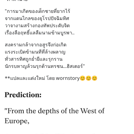
"การมาเกิดของเด็กชายที่ยากไร้ 
จากแดนไกลของยุโรปปัจฉิมทิศ
วาจางามสร้างกองทัพประดับจิต
เรื่องลือฤทธิ์แลลืมนามข้ามบูรพา..
สงครามกล้าจากอสูรจึงก่อเกิด
แรงระเบิดข้ามนทีที่ล้างผลาญ
ทั่วสารทิศถูกย่ำยีและรุกราน
นักรบหาญล้วนรุกต้านทรชน...ฮิสเตอร์"
**แปลและแต่งใหม่ โดย wornstory😊😊😊