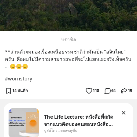
บราซิล
**ส่วนตัวผมมองเรื่องเหนือธรรมชาติว่ามันเป็น "อจินไตย" 
ครับ  คือผมไม่มีความสามารถพอที่จะไปแยกแยะจริงเท็จครับ 
... 😊😊😊
#wornstory
14 บันทึก
118
64
19
The Life Lecture: หนังสือที่สกัด
จากแนวคิดของคนสอนหนังสือ
บูสต์โดย Innowayถีบ
สวัสดีครับเพื่อนๆชาว