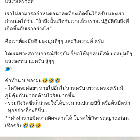
และวิเคราะห์
เราไม่สามารถกำหนดอนาคตที่จะเกิดขึ้นได้ครับ และเรา
กำหนดได้ว่า.. "ถ้าสิ่งนั้นเกิดกับเราเเล้ว เราจะปฏิบัติกับสิ่งที่
เกิดขึ้นกับเราอย่างไร"
คือเราต้องมีสติ มองมุมดีๆๆ และวิเคราะห์ ครับ
โดยเฉพาะสถานการณ์ปัจจุบัน ก็ขอให้ทุกคนมีสติ มองมุมดีๆ 
และอดทน นะครับ สู้ๆๆ
1
คำทำนายของผม🤣🤣🤣
- โควิดจะค่อยๆ หายไปอีกไม่นานครับ เพราะคนจะเริ่มมี
ภูมิคุ้มกันมาต่อต้านไวรัสมากขึ้น
- รวมถึงวัคซีนก็น่าจะใช้ได้ประมาณปลายปีนี้ หรือต้นปีหน้า
- ทุกอย่างก็จะดีขึ้น..
**คำทำนายมีความผิดพลาดได้ โปรดใช้วิจารณญาณก่อน
เชื่อครับ🤣🤣🤣