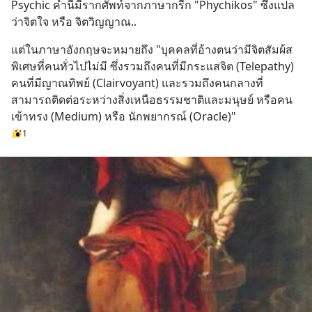
Psychic คำนี้มีรากศัพท์จากภาษากรีก "Phychikos" ซึ่งแปล
ว่าจิตใจ หรือ จิตวิญญาณ..
แต่ในภาษาอังกฤษจะหมายถึง "บุคคลที่อ้างตนว่ามีจิตสัมผ้ส
พิเศษที่คนทั่วไปไม่มี ซึ่งรวมถึงคนที่มีกระเเสจิต (Telepathy)  
คนที่มีญาณทิพย์ (Clairvoyant) และรวมถึงคนกลางที่
สามารถติดต่อระหว่างสิ่งเหนือธรรมชาติและมนุษย์ หรือคน
เข้าทรง (Medium) หรือ นักพยากรณ์ (Oracle)"
1