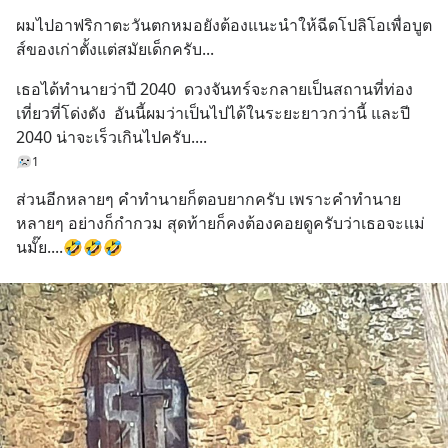
ผมไปอาฟริกาตะวันตกหมอยังต้องแนะนำให้ฉีดโปลิโอเพื่อบูต
ส์ของเก่าตั้งแต่สมัยเด็กครับ...
เธอได้ทำนายว่าปี 2040  ดวงจันทร์จะกลายเป็นสถานที่ท่อง
เที่ยวที่โด่งดัง  อันนี้ผมว่าเป็นไปได้ในระยะยาวกว่านี้ และปี 
2040 น่าจะเร็วเกินไปครับ....
1
ส่วนอีกหลายๆ คำทำนายก็ตอบยากครับ เพราะคำทำนาย
หลายๆ อย่างก็กำกวม สุดท้ายก็คงต้องคอยดูครับว่าเธอจะเเม่
นมั๊ย....🤣🤣🤣