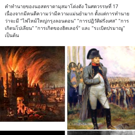
คำทำนายของนอสตราดามุสมาโด่งดัง ในศตวรรษที่ 17 
เนื่องจากมีคนตีความว่ามีความเเม่นยำมาก ตั้งแต่การทำนาย
ว่าจะมี "ไฟไหม้ใหญ่กรุงลอนดอน" "การปฎิวัติฝรั่งเศส" "การ
เกิดนโปเลียน" "การเกิดของฮิตเลอร์" และ "ระเบิดปรมาณู" 
เป็นต้น