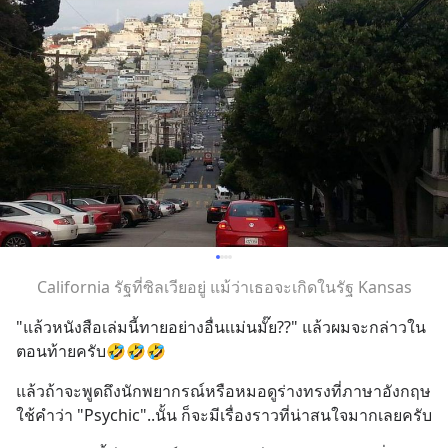
California รัฐที่ซิลเวียอยู่ แม้ว่าเธอจะเกิดในรัฐ Kansas
"แล้วหนังสือเล่มนี้ทายอย่างอื่นเเม่นมั๊ย??" แล้วผมจะกล่าวใน
ตอนท้ายครับ🤣🤣🤣
แล้วถ้าจะพูดถึงนักพยากรณ์หรือหมอดูร่างทรงที่ภาษาอังกฤษ
ใช้คำว่า "Psychic"..นั้น ก็จะมีเรื่องราวที่น่าสนใจมากเลยครับ