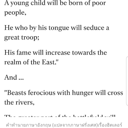
คำทำนายภาษาอังกฤษ (แปลจากภาษาฝรั่งเศส)เรื่องฮิตเลอร์