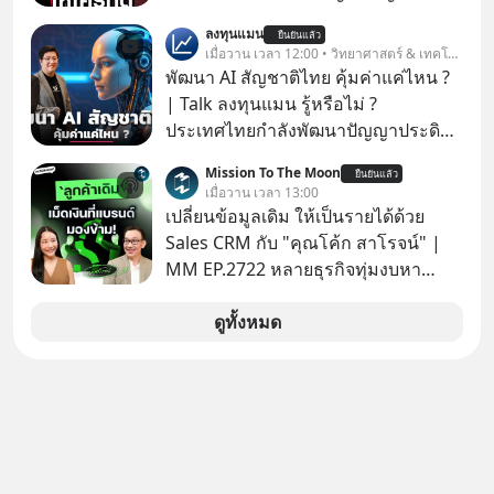
ให้กดลิงก์โน่นนี่ หรือสแกนคิวอาร์โค้ด
ลงทุนแมน
ยืนยันแล้ว
ทันที มาฟัง “ป้าเก๋าเล่ากลโกง” เพื่อรู้ทัน
เมื่อวาน เวลา 12:00 • วิทยาศาสตร์ & เทคโนโลยี
มุกหลอกลวงในคราบความน่าเชื่อถือ
พัฒนา AI สัญชาติไทย คุ้มค่าแค่ไหน ?
กันค่ะ #แก้เกมกลโกง #ป้าเก๋าเล่ากล
| Talk ลงทุนแมน รู้หรือไม่ ?
โกง #LivesSustainably #อยู่อย่าง
ประเทศไทยกำลังพัฒนาปัญญาประดิษฐ์
ยั่งยืน #CyberSecurity #ป้าเก๋า
หรือ AI เป็นของตัวเอง ภายใต้ชื่อ
Mission To The Moon
#FraudEducation #FinancialLiteracy
ยืนยันแล้ว
“ThaiLLM” เพื่อให้คนไทยมีโครงสร้าง
เมื่อวาน เวลา 13:00
#DigitalBankWithHumanTouch
พื้นฐานด้าน AI ที่เข้าใจภาษาไทย และ
เปลี่ยนข้อมูลเดิม ให้เป็นรายได้ด้วย
บริบททางสังคมไทยได้เป็นอย่างดี
Sales CRM กับ "คุณโค้ก สาโรจน์" |
คำถามคือ การลงมือพัฒนา AI ของ
MM EP.2722 หลายธุรกิจทุ่มงบหา
ประเทศจะคุ้มค่าแค่ไหน ? และหลังจาก
ลูกค้าใหม่ไม่หยุด ทั้งที่คนที่ซื้อของไป
นำ ThaiLLM มาใช้จริง จะเกิดอะไรขึ้น
แล้ว คือกลุ่มที่มีโอกาสซื้อซ้ำสูงที่สุด แต่
ดูทั้งหมด
กับสังคมไทย ธุรกิจไทย และเศรษฐกิจ
กลับปล่อยให้เงียบหายไปโดยไม่รู้ตัว ใน
ไทยบ้าง ? ร่วมวิเคราะห์เรื่องนี้ผ่านมุม
Mission To The Moon EP นี้ เราจะมา
มองของ ดร.อภิวดี ปิยธรรมรงค์ ผู้
คุยกับคุณโค้ก สาโรจน์ อธิวิทวัส CEO
เชี่ยวชาญอาวุโสด้านบูรณาการข้อมูล
& Founder, Wisible ผู้มีประสบการณ์
และปัญญาประดิษฐ์ และคุณปฏิภาณ
ด้านงานขายและ CRM มากกว่า 20 ปี
ประเสริฐสม ผู้จัดการโครงการ
ว่าทำไม "ลูกค้าเดิม" ถึงเป็นสินทรัพย์ที่