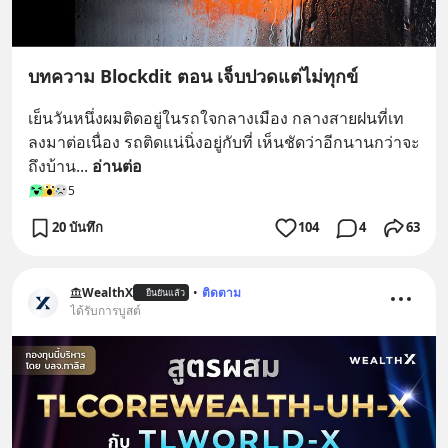
บทความ Blockdit ตอน เจ็บปวดแต่ไม่ทุกข์
เย็นวันหนึ่งผมติดอยู่ในรถใจกลางเมือง กลางสายฝนที่เท
ลงมาต่อเนื่อง รถติดแน่นิ่งอยู่กับที่ เห็นชัดว่าอีกนานกว่าจะ
ถึงบ้าน
... 
อ่านต่อ
5
20 บันทึก
104
4
63
WealthX
•
ติดตาม
ยืนยันแล้ว
ได้รับการบูสต์