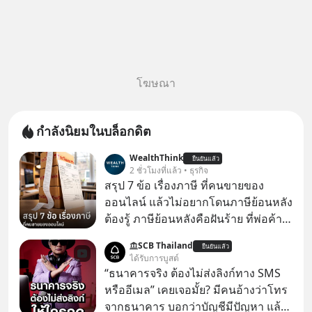
โฆษณา
กำลังนิยมในบล็อกดิต
WealthThink
ยืนยันแล้ว
2 ชั่วโมงที่แล้ว • ธุรกิจ
สรุป 7 ข้อ เรื่องภาษี ที่คนขายของ
ออนไลน์ แล้วไม่อยากโดนภาษีย้อนหลัง
ต้องรู้ ภาษีย้อนหลังคือฝันร้าย ที่พ่อค้า
แม่ค้าคนไหนก็คงไม่อยากพบเจอ
SCB Thailand
ยืนยันแล้ว
ได้รับการบูสต์
“ธนาคารจริง ต้องไม่ส่งลิงก์ทาง SMS
หรืออีเมล” เคยเจอมั้ย? มีคนอ้างว่าโทร
จากธนาคาร บอกว่าบัญชีมีปัญหา แล้ว