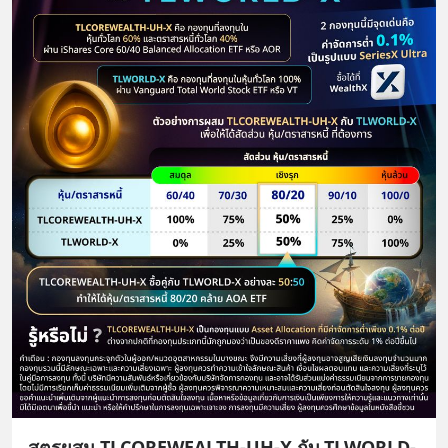
สูตรผสม TLCOREWEALTH-UH-X กับ TLWORLD-