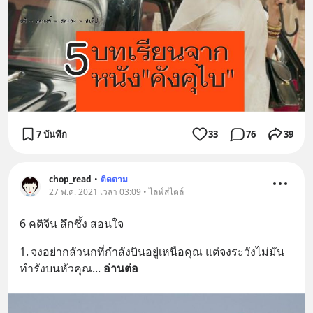
7 บันทึก
33
76
39
chop_read
•
ติดตาม
27 พ.ค. 2021 เวลา 03:09 • ไลฟ์สไตล์
6 คติจีน ลึกซึ้ง สอนใจ
1.	จงอย่ากลัวนกที่กำลังบินอยู่เหนือคุณ แต่จงระวังไม่มัน
ทำรังบนหัวคุณ
... 
อ่านต่อ