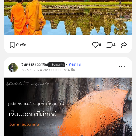
บันทึก
8
4
วินทร์ เลียววาริณ
•
ติดตาม
ยืนยันแล้ว
28 ก.ย. 2024 เวลา 00:00 • หนังสือ