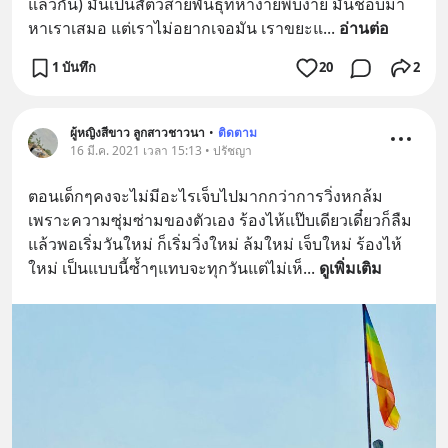
แล้วกัน) มันเป็นสัตว์สายพันธุ์ที่หาง่ายพบง่าย มันชอบมา
หาเราเสมอ แต่เราไม่อยากเจอมัน เราขยะแ
... 
อ่านต่อ
1 บันทึก
20
2
ผู้หญิงสีขาว ลูกสาวชาวนา
•
ติดตาม
16 มี.ค. 2021 เวลา 15:13 • ปรัชญา
ตอนเด็กๆคงจะไม่มีอะไรเจ็บไปมากกว่าการวิ่งหกล้ม 
เพราะความซุ่มซ่ามของตัวเอง ร้องไห้แป๊บเดียวเดี๋ยวก็ลืม 
แล้วพอเริ่มวันใหม่ ก็เริ่มวิ่งใหม่ ล้มใหม่ เจ็บใหม่ ร้องไห้
ใหม่ เป็นแบบนี้ซ้ำๆแทบจะทุกวันแต่ไม่เห็
... 
ดูเพิ่มเติม