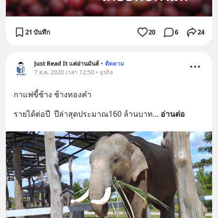
21 บันทึก
20
6
24
Just Read It แค่อ่านมันส์
•
ติดตาม
7 ส.ค. 2020 เวลา 12:50 • ธุรกิจ
กาแฟขี้ช้าง ช้างทองคำ
รายได้ต่อปี  ปีล่าสุดประมาณ160 ล้านบาท
... 
อ่านต่อ