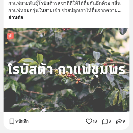
กาแฟสายพันธุ์โรบัสต้ารสชาติดีให้ได้ดื่มกันอีกด้วย กลิ่น
กาแฟหอมกรุ่นในยามเช้า ช่วยปลุกเราให้ตื่นจากความ
... 
อ่านต่อ
9 บันทึก
13
3
9