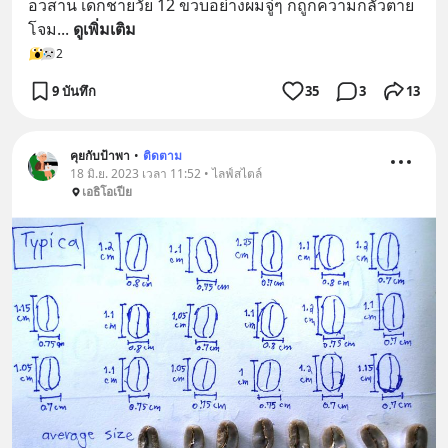
อวสาน เด็กชายวัย 12 ขวบอย่างผมจู่ๆ ก็ถูกความกลัวตาย
โจม
... 
ดูเพิ่มเติม
2
9 บันทึก
35
3
13
คุยกับป้าพา
•
ติดตาม
18 มิ.ย. 2023 เวลา 11:52 • ไลฟ์สไตล์
เอธิโอเปีย