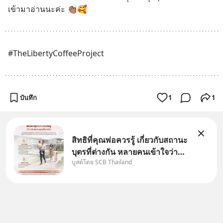
เข้ามาอ่านนะค่ะ 👏🏽🥰
#TheLibertyCoffeeProject
บันทึก
1
1
สิทธิที่คุณพ่อควรรู้ เกี่ยวกับสถานะ
บุตรที่ต่างกัน หลายคนเข้าใจว่า
บูสต์โดย SCB Thailand
"เมื่อเป็นลูกของพ่อและแม่ ก็ย่อม
เป็นบุตรชอบด้วยกฎหมายของทั้ง
สองฝ่าย" แต่ในความเป็นจริง
กฎหมายไทยไม่ได้กำหนดไว้แบบ
นั้น