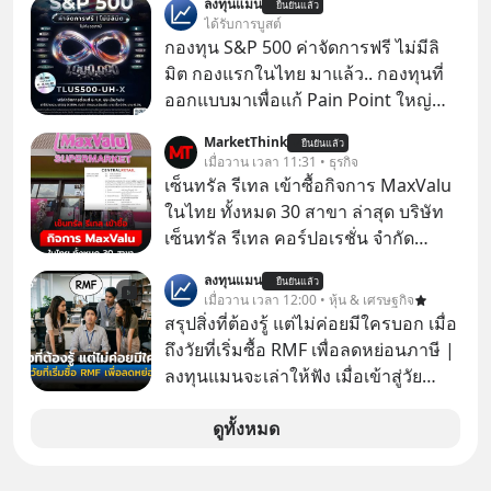
ลงทุนแมน
ยืนยันแล้ว
ในมือมิจฉาชีพ และถูกขายในตลาดมืด
ได้รับการบูสต์
ด้วยราคา 350 บาท รัฐบาลทำยังไงต่อ?
กองทุน S&P 500 ค่าจัดการฟรี ไม่มีลิ
มิต กองแรกในไทย มาแล้ว.. กองทุนที่
ออกแบบมาเพื่อแก้ Pain Point ใหญ่
ของนักลงทุนไทยพร้อมกัน 3 เรื่อง
MarketThink
ยืนยันแล้ว
เมื่อวาน เวลา 11:31 • ธุรกิจ
เซ็นทรัล รีเทล เข้าซื้อกิจการ MaxValu
ในไทย ทั้งหมด 30 สาขา ล่าสุด บริษัท
เซ็นทรัล รีเทล คอร์ปอเรชั่น จํากัด
(มหาชน) หรือ CRC ได้แจ้งต่อ
ลงทุนแมน
ยืนยันแล้ว
ตลาดหลักทรัพย์แห่งประเทศไทยว่า ได้
เมื่อวาน เวลา 12:00 • หุ้น & เศรษฐกิจ
เข้าทำการเข้าถือหุ้นในบริษัท อิออน
สรุปสิ่งที่ต้องรู้ แต่ไม่ค่อยมีใครบอก เมื่อ
(ไทยแลนด์) จำกัด เจ้าของ MaxValu ใน
ถึงวัยที่เริ่มซื้อ RMF เพื่อลดหย่อนภาษี |
ไทย
ลงทุนแมนจะเล่าให้ฟัง เมื่อเข้าสู่วัย
ทำงานและเริ่มมีรายได้ถึงเกณฑ์เสีย
ภาษี หลายคนมักได้รับคำแนะนำให้
ดูทั้งหมด
ลงทุนใน RMF เพราะนอกจากจะช่วยลด
หย่อนภาษีได้แล้ว ยังเป็นโอกาสในการ