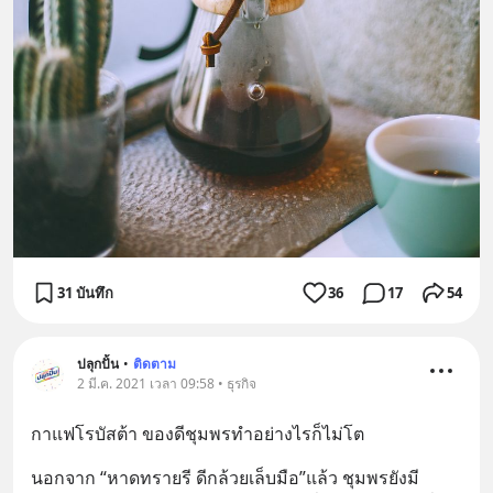
31 บันทึก
36
17
54
ปลุกปั้น
•
ติดตาม
2 มี.ค. 2021 เวลา 09:58 • ธุรกิจ
กาแฟโรบัสต้า ของดีชุมพรทำอย่างไรก็ไม่โต
นอกจาก “หาดทรายรี ดีกล้วยเล็บมือ”แล้ว ชุมพรยังมี