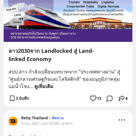
ลาว2030จาก Landlocked สู่ Land-
linked Economy
สปป.ลาว กำลังเปลี่ยนบทบาทจาก “ประเทศทางผ่าน” สู่ 
“ศูนย์กลางเศรษฐกิจและโลจิสติกส์” ของอนุภูมิภาคลุ่ม
แม่น้ำโขง
... 
ดูเพิ่มเติม
3 บันทึก
13
4
Retty Thailand
•
ติดตาม
5 ก.ย. 2021 เวลา 07:00 • อาหาร