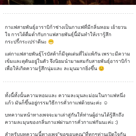
กาแฟสายพันธุ์อาราบิก้าช่างเป็นกาแฟที่มีกลิ่นหอม เย้ายวน
ใจ การได้ดื่มด่ำกับกาแฟสายพันธุ์นี้มันทำให้เรารู้สึก
กระปรี้กระเปร่าดีนะ 😁
แต่กาแฟสายพันธุ์โรบัสต้าก็มีจุดเด่นที่ไม่แพ้กัน เพราะมีความ
เข้มและดุดันอยู่ในตัว จึงนิยมนำมาผสมกับสายพันธุ์อาราบิก้า
เพื่อให้เกิดความรู้สึกนุ่มและ ละมุนมากยิ่งขึ้น 😊
ทั้งนี้ทั้งนั้นความหอมและ ความละมุนละม่อมในกาแฟหนึ่ง
แก้ว มันก็ขึ้นอยู่กรรมวิธีการคั่วกาแฟด้วยนะค่ะ ☺️
บทความหน้าทางเพจจะมาเล่าสู่กันให้ท่านผู้อ่านได้รู้สึกถึง
ความละมุนของกลิ่นกาแฟผ่านการคั่วกาแฟกันนะค่ะ :)
สำหรับบทความนี้ทางเพจ”ขอขอบคุณ”ที่ทุกๆท่านเปิดใจกัน