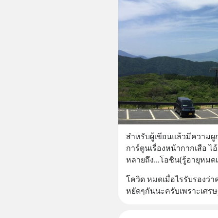
สำหรับผู้เขียนแล้วมีความผูก
การ์ตูนเรื่องหน้ากากเสือ ไ
หลายถึง...โอชิน(รู้อายุหมด
โควิด หมดเมื่อไรรับรองว่
หยัดๆกันนะครับเพราะเศรษฐกิ