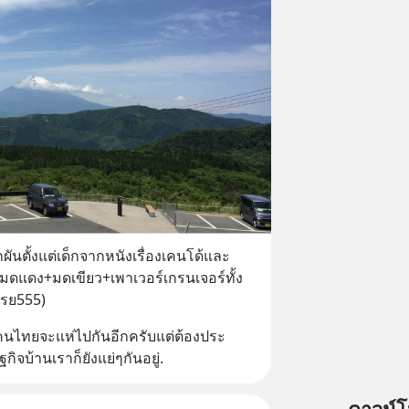
ผันตั้งแต่เด็กจากหนังเรื่องเคนโด้และ
อ้มดแดง+มดเขียว+เพาเวอร์เกรนเจอร์ทั้ง
เรย555)
าคนไทยจะแห่ไปกันอีกครับแต่ต้องประ
จบ้านเราก็ยังแย่ๆกันอยู่.