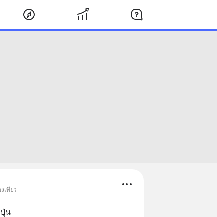
งเที่ยว
ุ่น