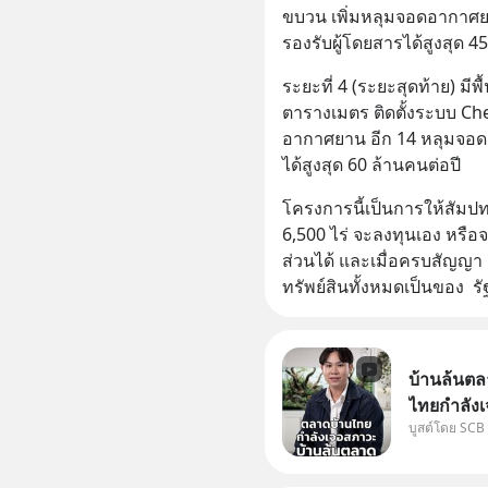
ขบวน เพิ่มหลุมจอดอากาศยา
รองรับผู้โดยสารได้สูงสุด 4
ระยะที่ 4 (ระยะสุดท้าย) มีพื
ตารางเมตร ติดตั้งระบบ Che
อากาศยาน อีก 14 หลุมจอด 
ได้สูงสุด 60 ล้านคนต่อปี
โครงการนี้เป็นการให้สัมปทา
6,500 ไร่ จะลงทุนเอง หรือ
ส่วนได้ และเมื่อครบสัญญา
ทรัพย์สินทั้งหมดเป็นของ  รั
บ้านล้นตล
ไทยกำลังเ
บูสต์โดย SCB
ปัญหานี้อา
#SCBEIC #
ไทย #EICAr