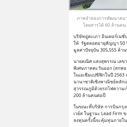
ภาพจำลองการพัฒนาสนามบิน
โดยสารได้ 60 ล้านคน 
บริษัทอู่ตะเภา อินเตอร์เนช
ให้  รัฐตลอดอายุสัญญา 50
มูลค่าปัจจุบัน 305,555 ล้าน
นายคณิศ แสงสุพรรณ เลข
พิเศษภาคตะวันออก (สกพอ.) 
ในเอเชียแปซิฟิกในปี 2563 
นานาชาติเชิงพาณิชย์หลักแห
สุวรรณภูมิด้วยรถไฟความเร็ว
200 ล้านคนต่อปี
ในขณะที่บริษัท การบินกรุ
เวย์ส ในฐานะ Lead Firm ขอ
ลงทุนครั้งนี้จะคุ้มทุนภายใน