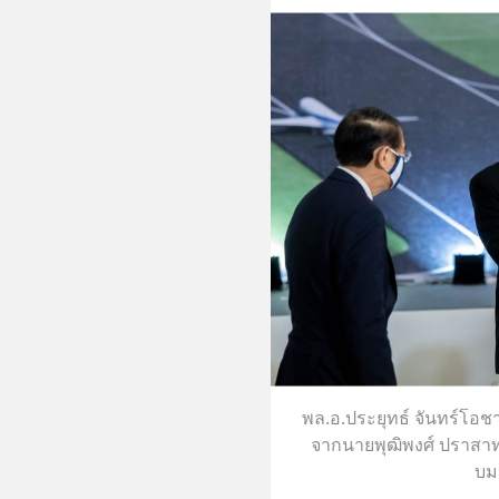
พล.อ.ประยุทธ์ จันทร์โอช
จากนายพุฒิพงศ์ ปราสา
บม