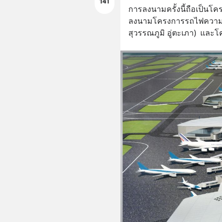
141
การลงนามครั้งนี้ถือเป็นโคร
ลงนามโครงการรถไฟความเร็ว
สุวรรณภูมิ อู่ตะเภา)  แล