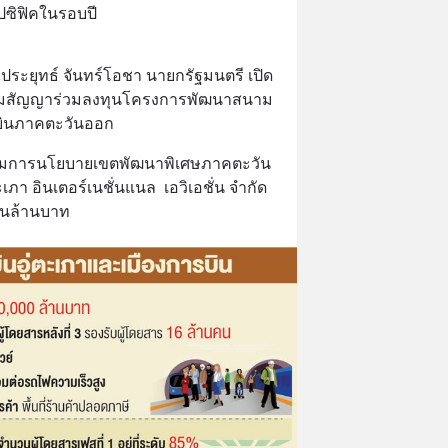
ปซิฟิคในรอบปี
.อ.ประยุทธ์ จันทร์โอชา นายกรัฐมนตรี เปิด
งนามสัญญาร่วมลงทุนโครงการพัฒนาสนาม
ารบินภาคตะวันออก
มการนโยบายเขตพัฒนาพิเศษภาคตะวัน
ภา อินเตอร์เนชั่นแนล  เอวิเอชั่น จำกัด 
สนล้านบาท