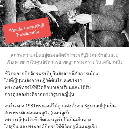
สภาพความเป็นอยู่ของอดีตจักรพรรดิปูยี (คนซ้าย)และผู่
เจี๋ย(คนขวา)ในศูนย์จัดการอาชญากรสงครามในเหลียวหนิง
ชีวิตของอดีตจักรพรรดิปูยีหลังจ่ากลี้ภัยการเมือง
ไปที่ญีปุ่นหลังการปฏิวัติซินไฮ่ ค.ศ.1911 
พระองค์ทรงใช้ชีวิตศึกษาเล่าเรียนและได้รับ
การดูแลอย่างดีจากทางรัฐบาลญี่ปุ่น
จนใน ค.ศ.1931พระองค์ได้ถูกแต่งตั้งจากรัฐบาลญี่ปุ่นเป็น
จักรพรรดิแห่งแมนจูกัว (แมนจูเรีย
เพราะญี่ปุ่นได้เข้ายึดแมนจูเรียไว้เป็นเส้นทาง
ไปสู่จีน และพระองค์ก็ทรงใช้ชีวิตอยู่ที่แมนจูเรีย