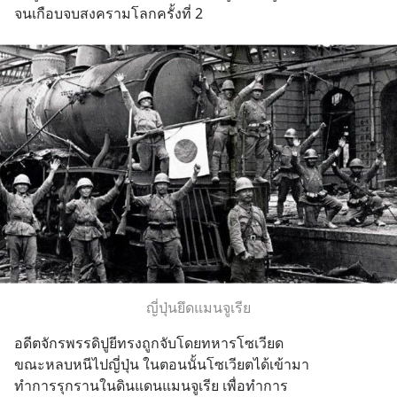
จนเกือบจบสงครามโลกครั้งที่ 2
ญี่ปุ่นยึดแมนจูเรีย
อดีตจักรพรรดิปูยีทรงถูกจับโดยทหารโซเวียด
ขณะหลบหนีไปญี่ปุ่น ในตอนนั้นโซเวียตได้เข้ามา
ทำการรุกรานในดินแดนแมนจูเรีย เพื่อทำการ