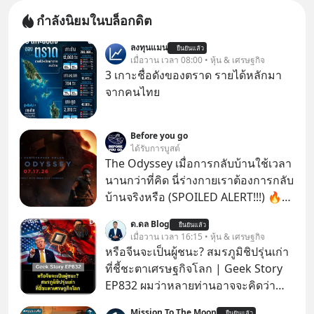
กำลังนิยมในบล็อกดิต
ลงทุนแมน
ยืนยันแล้ว
เมื่อวาน เวลา 08:00 • หุ้น & เศรษฐกิจ
3 เกาะชื่อดังของตราด รายได้หลักมา
จากคนไทย
Before you go
ได้รับการบูสต์
The Odyssey เมื่อการกลับบ้านใช้เวลา
นานกว่าที่คิด นี่ร่างกายเราต้องการกลับ
บ้านจริงหรือ (SPOILED ALERT!!!) 🔥
264.1
ด.ดล Blog
ยืนยันแล้ว
เมื่อวาน เวลา 16:15 • หุ้น & เศรษฐกิจ
หรือจีนจะเป็นผู้ชนะ? สมรภูมิชิปรุ่นเก่า
ที่ชี้ชะตาเศรษฐกิจโลก | Geek Story
EP832 ผมว่าหลายท่านอาจจะคิดว่า
สงครามชิปมีแค่เรื่อง AI ล้ำๆ ใช่ไหม?
Mission To The Moon
ยืนยันแล้ว