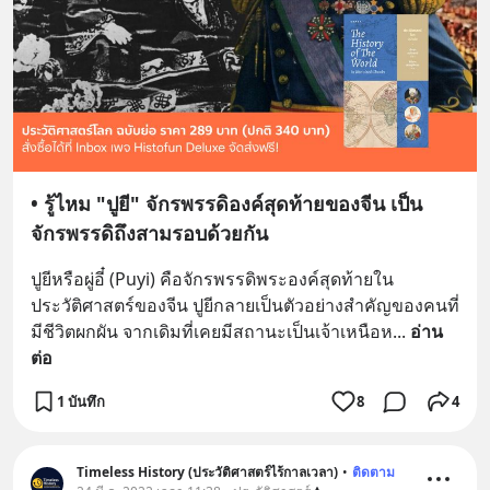
• รู้ไหม "ปูยี" จักรพรรดิองค์สุดท้ายของจีน เป็น
จักรพรรดิถึงสามรอบด้วยกัน
ปูยีหรือผู่อี๋ (Puyi) คือจักรพรรดิพระองค์สุดท้ายใน
ประวัติศาสตร์ของจีน ปูยีกลายเป็นตัวอย่างสำคัญของคนที่
มีชีวิตผกผัน จากเดิมที่เคยมีสถานะเป็นเจ้าเหนือห
... 
อ่าน
ต่อ
1 บันทึก
8
4
Timeless History (ประวัติศาสตร์ไร้กาลเวลา)
•
ติดตาม