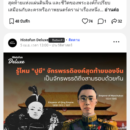
สุดท้ายแห่งแผ่นดินจีน และชีวิตของพระองค์ก็เปรียบ
เสมือนกับละครหรือภาพยนตร์ดราม่าเรื่องหนึ่ง
... 
อ่านต่อ
48 บันทึก
74
1
32
Histofun Deluxe
•
ติดตาม
ยืนยันแล้ว
5 เม.ย. เวลา 13:00 • ประวัติศาสตร์