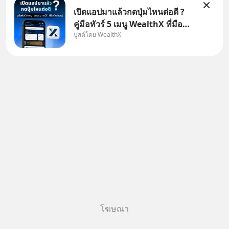
เปิดแอปมาแล้วกดปุ่มไหนต่อดี ?
คู่มือทัวร์ 5 เมนู WealthX ที่มือ
บูสต์โดย WealthX
ใหม่ควรรู้ สำหรับใครที่เพิ่งโหลด
แอปมา แต่ยังงง ๆ ไม่รู้ว่าต้องกด
ปุ่มไหนต่อ อ่านโพสต์นี้เลย
WealthX จะขอพาไปทัวร์ 5 เมนู
หลัก ที่จะทำให้คุ
โฆษณา