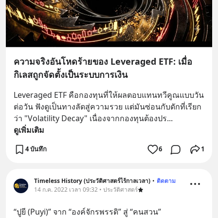
ความจริงอันโหดร้ายของ Leveraged ETF: เมื่อ
กิเลสถูกจัดตั้งเป็นระบบการเงิน
Leveraged ETF คือกองทุนที่ให้ผลตอบแทนทวีคูณแบบวัน
ต่อวัน ฟังดูเป็นทางลัดสู่ความรวย แต่มันซ่อนกับดักที่เรียก
ว่า "Volatility Decay" เนื่องจากกองทุนต้องปร
... 
ดูเพิ่มเติม
4 บันทึก
6
1
Timeless History (ประวัติศาสตร์ไร้กาลเวลา)
•
ติดตาม
14 ก.ค. 2022 เวลา 09:32 • ประวัติศาสตร์
“ปูยี (Puyi)” จาก “องค์จักรพรรดิ” สู่ “คนสวน”