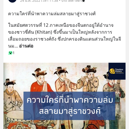
24 มี.ค. 2022 เวลา 11:38 • ประวัติศาสตร์
ความใคร่ที่นำพาความล่มสลายมาสู่ราชวงศ์
ในสมัยศตวรรษที่ 12 ภาคเหนือของจีนตกอยู่ใต้อำนาจ
ของชาวชี่ตัน (Khitan) ซึ่งขึ้นมาเป็นใหญ่หลังจากการ
เสื่อมถอยของราชวงศ์ถัง ซึ่งปกครองดินแดนส่วนใหญ่ในจี
นม
... 
อ่านต่อ
1