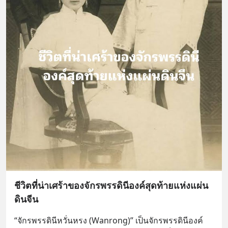
ชีวิตที่น่าเศร้าของจักรพรรดินีองค์สุดท้ายแห่งแผ่น
ดินจีน
“จักรพรรดินีหวั่นหรง (Wanrong)” เป็นจักรพรรดินีองค์