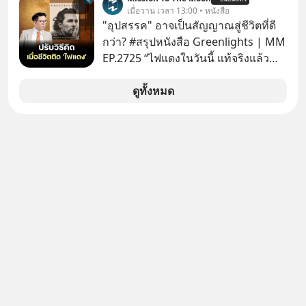
คิดใหม่ได้เลยครับ! ในขณะที่โลกโฟกัส
เมื่อวาน เวลา 13:00 • หนังสือ
ชิป 3 นาโนเมตร แต่จีนกำลังเดินเกมที่
"อุปสรรค" อาจเป็นสัญญาณสู่ชีวิตที่ดี
น่ากลัวกว่า โดยการเข้ายึดครองตลาด
กว่า? #สรุปหนังสือ Greenlights | MM
‘Legacy Chips’ หรือชิปรุ่นเก่า ฟังดูไร้
EP.2725 “ไฟแดงในวันนี้ แท้จริงแล้ว
ค่า แต่มันคือหัวใจที่ซ่อนอยู่ในรถยนต์
อาจเป็นสัญญาณไฟเขียวที่ยังไม่ถึงเวลา
EV, อุปกรณ์การแพทย์ ไปจนถึง
เปลี่ยนสี” McConaughey ดาราดาวรุ่ง
ดูทั้งหมด
ขีปนาวุธ! จีนกำลังใช้ ‘Playbook’ เดิมที่
ในยุคหนึ่ง เคยปฏิเสธเงินค่าตัวหนังรอม
เคยใช้ถล่มตลาดโซล่าเซลล์มาแล้ว คือ
คอมที่สูงถึง 14.5 ล้านดอลลาร์ (หรือ
การทุ่มเงินอุดหนุนมหาศาลจนราคาพัง
ราว 500 ล้านบาท) เพียงเพราะเขาไม่
ทลาย ถ้าตะวันตกแก้เกมไม่ได้ อเมริกา
อยากขังตัวเองไว้ในกล่องเดิมๆ ผลที่
อาจต้องยอมจำนนและส่งมอบกุญแจ
ตามมาคือ โทรศัพท์ของเขากลายเป็น
ควบคุมโลกฮาร์ดแวร์ให้คู่แข่งอย่าง
ความเงียบสนิทนานถึง 14 เดือนเต็ม แต่
ถาวร สงครามที่โลกมองข้ามนี้ดุเดือด
ความเงียบและ "ไฟแดง" ในวันนั้นกลับ
แค่ไหน? เลือกฟังกันได้เลยนะครับ อย่า
กลายเป็นการถอยหลังเพื่อตั้งหลัก จนส่ง
ลืมกด Follow ติดตาม PodCast ช่อง
ให้เขาก้าวขึ้นไปยืนถือรางวัลออสการ์
Geek Forever’s Podcast ของผมกัน
ในบทบาทที่เปลี่ยนชีวิตเขาไปตลอดกาล
ด้วยนะครับ 🎧 ฟังผ่าน Spotify :
ใน MM EP. นี้ เราจะมาร่วมถอดรหัส
https://tinyurl.com/mr39sd7c 🎧 ฟัง
และปรับวิธีคิดกันว่า Greenlight (ไฟ
ผ่าน Apple Podcast :
เขียว) จะสร้างมันขึ้นมาล่วงหน้าด้วย