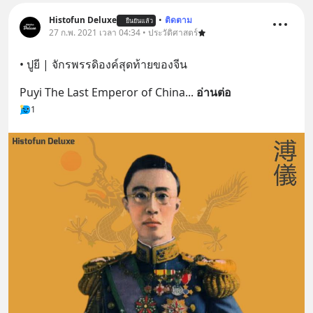
@diipgeek 🔗 หรือกดลิงก์
Histofun Deluxe
•
ติดตาม
ยืนยันแล้ว
https://lin.ee/U91Fzyz
27 ก.พ. 2021 เวลา 04:34 • ประวัติศาสตร์
• ปูยี | จักรพรรดิองค์สุดท้ายของจีน
Puyi The Last Emperor of China
... 
อ่านต่อ
1