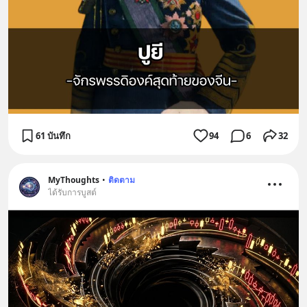
61 บันทึก
94
6
32
MyThoughts
•
ติดตาม
ได้รับการบูสต์