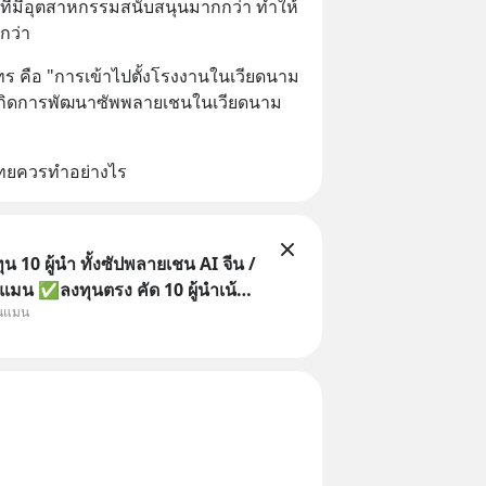
บที่มีอุตสาหกรรมสนับสนุนมากกว่า ทำให้
กว่า
ทร คือ "การเข้าไปตั้งโรงงานในเวียดนาม
้เกิดการพัฒนาซัพพลายเชนในเวียดนาม
่าไทยควรทำอย่างไร
 10 ผู้นำ ทั้งซัปพลายเชน AI จีน /
แมน ✅ลงทุนตรง คัด 10 ผู้นำเน้น
ุนแมน
 จีน ✅คัดเลือกหุ้นใหม่ 9 ตัว เข้า
วมเป็นเจ้าของผู้นำ AI จีน ตั้งแต่
ิตชิป หน่วยความจำ โมเดล