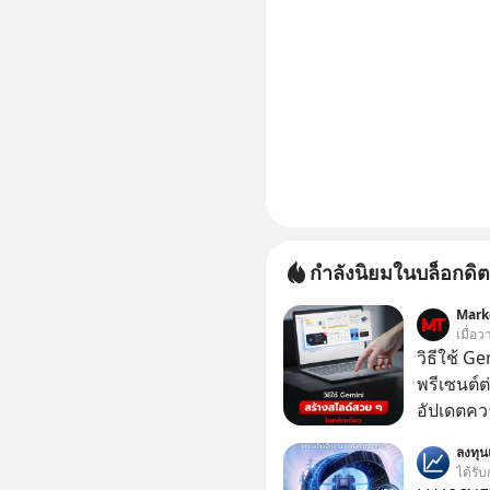
กำลังนิยมในบล็อกดิต
Mark
เมื่อ
วิธีใช้ G
พรีเซนต์ต่
อัปเดตคว
สามารถใช
ลงทุ
สวย ๆ ได้
ได้รับ
ไป