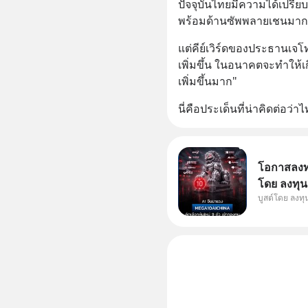
ปัจจุบันไทยมีความได้เปรีย
พร้อมด้านซัพพลายเชนมาก
แต่คีย์เวิร์ดของประธานเจโ
เพิ่มขึ้น ในอนาคตจะทำให
เพิ่มขึ้นมาก"
นี่คือประเด็นที่น่าคิดต่อว
โอกาสลงทุน
โดย ลงทุน
บูสต์โดย ลงท
ๆ ในธีม AI
กองทุน ✅ร่
โรงงานผล