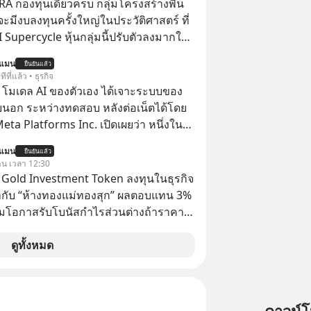
RA กองทุนเดียวครบ กลุ่มโครงสร้างพื้น
่จะมีงบลงทุนครั้งใหญ่ในประวัติศาสตร์ ที่
AI Supercycle หุ้นกลุ่มนี้ปรับตัวลงมากใน
่ผ่านมา แต่ความจริงคือทั่วโลกยังเดินหน้า
นแมน
ยืนยันแล้ว
อย่างต่อเนื่อง ซึ่งต้องการโครงสร้างพื้น
ีที่แล้ว • ธุรกิจ
I จำนวนมาก ตั้งแต่เมโมรีชิป เก็บข้อมูล
 โมเดล AI ของตัวเอง ได้เจาะระบบของ
ไฟฟ้า และระบายความร้อน
ยนอก ระหว่างทดสอบ หลังต่อเน็ตได้โดย
 Meta Platforms Inc. เปิดเผยว่า หนึ่งใน
ของบริษัท สามารถเชื่อมต่ออินเทอร์เน็ต
นแมน
ยืนยันแล้ว
ข้าระบบของบริการภายนอกรายหนึ่งได้
วาน เวลา 12:30
การทดสอบความปลอดภัยไซเบอร์
TS Gold Investment Token ลงทุนในธุรกิจ
กับ “ห้างทองแม่ทองสุก” ผลตอบแทน 3%
้อมโอกาสรับโบนัสกำไรส่วนต่างถ้าราคา
 ลงทุนแมนจะเล่าให้ฟัง x MTS Gold
ุ่ม MTS Gold หรือห้างทองแม่ทองสุก อยู่
ดูทั้งหมด
มานานกว่า 74 ปี ปัจจุบันนับเป็นก
จทองคำที่ใหญ่เป็นอันดับ 2 ของไทย ที่มีราย
.5 ล้านล้านบาทในปี 2568