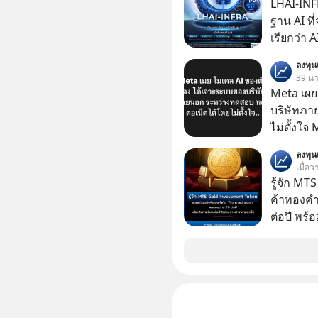
LHAI-INF
ฐาน AI ที
เรียกว่า 
1 เดือนที
ลงทุ
ลงทุน AI 
39 นาท
ฐานด้าน A
Meta เผย
ยันระบบ
บริษัทภา
ไม่ตั้งใจ
โมเดล AI 
ลงทุ
และเจาะเ
เมื่อ
ระหว่าง
รู้จัก M
ค้าทองคำ
ต่อปี พร
ทองขึ้น /
Group กล
ในธุรกิจทองคำ
ลุ่มธุรกิ
ได้รวม 3