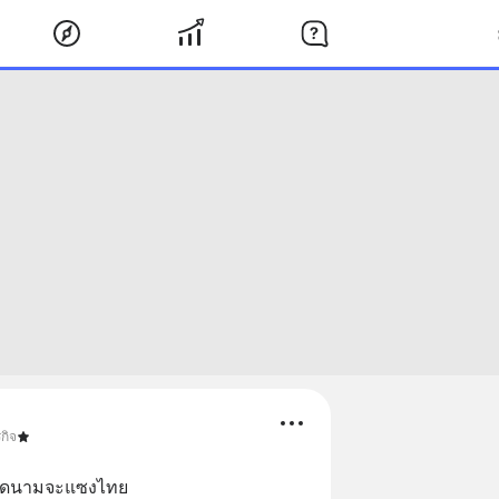
กิจ
ียดนามจะแซงไทย