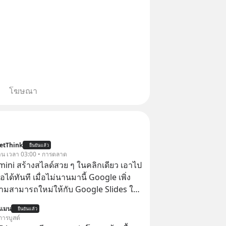
โฆษณา
etThink
ยืนยันแล้ว
วาน เวลา 03:00 • การตลาด
emini สร้างสไลด์สวย ๆ ในคลิกเดียว เอาไป
อได้ทันที เมื่อไม่นานมานี้ Google เพิ่ง
ามสามารถใหม่ให้กับ Google Slides ให้
้ Gemini ช่วยสร้างสไลด์นำเสนอแบบ
นแมน
ยืนยันแล้ว
ในคลิกเดียว ไม่ต้องเสียเวลาทำเองอีกต่อ
การบูสต์