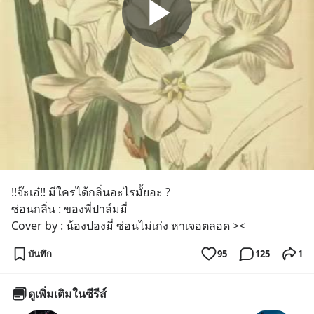
!!จ๊ะเอ๋!! มีใครได้กลิ่นอะไรมั้ยอะ ?
ซ่อนกลิ่น : ของพี่ปาล์มมี่
Cover by : น้องปองมี่ ซ่อนไม่เก่ง หาเจอตลอด ><
บันทึก
95
125
1
ดูเพิ่มเติมในซีรีส์