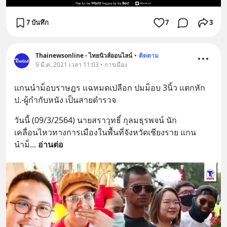
7 บันทึก
7
3
Thainewsonline - ไทยนิวส์ออนไลน์
•
ติดตาม
9 มี.ค. 2021 เวลา 11:03 • การเมือง
แกนนำม็อบราษฎร แฉหมดเปลือก ปมม็อบ 3นิ้ว แตกหัก 
ป.-ผู้กำกับหนัง เป็นสายตำรวจ
วันนี้ (09/3/2564) นายสราวุทธิ์ กุลมธุรพจน์ นัก
เคลื่อนไหวทางการเมืองในพื้นที่จังหวัดเชียงราย แกน
นำม็
... 
อ่านต่อ