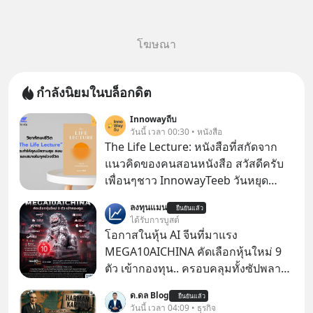
โฆษณา
กำลังนิยมในบล็อกดิต
Innowayถีบ
วันนี้ เวลา 00:30 • หนังสือ
The Life Lecture: หนังสือที่สกัดจาก
แนวคิดของคนสอนหนังสือ สวัสดีครับ
เพื่อนๆชาว InnowayTeeb วันหยุด
สบายๆ วันนี้แอดเพิ่งจะอ่านหนังสือที่น่า
ลงทุนแมน
ยืนยันแล้ว
สนใจจบแล้วเกิดคำถามว่า
ได้รับการบูสต์
โอกาสในหุ้น AI จีนที่มาแรง
MEGA10AICHINA คัดเลือกหุ้นใหม่ 9
ตัว เข้ากองทุน.. ครอบคลุมทั้งซัปพลาย
เชน AI จีน พิเศษ ช่วง 3 - 19 ส.ค. 69 มี
ด.ดล Blog
ยืนยันแล้ว
โปรโมชัน ลด 50% ค่าธรรมเนียมซื้อ |
วันนี้ เวลา 04:09 • ธุรกิจ