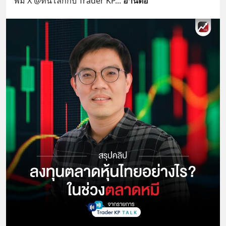
พี่มี่ X @ทันโลกกับ Trader KP
... 
อ่านต่อ