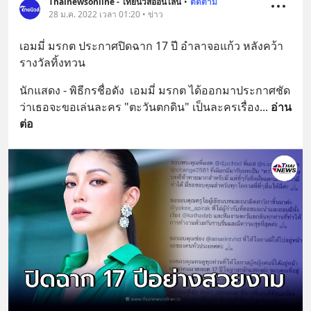
Thainewsonline - ไทยนิวส์ออนไลน์
•
ติดตาม
28 ม.ค. 2022 เวลา 01:20 • ข่าว
เอมมี่ มรกต ประกาศปิดฉาก 17 ปี อำลาจอแก้ว หลังคว้า
รางวัลทิ้งทวน
นักแสดง - พิธีกรชื่อดัง  เอมมี่ มรกต ได้ออกมาประกาศชัด
ว่าเธอจะขอเล่นละคร "ตะวันตกดิน" เป็นละครเรื่อง
... 
อ่าน
ต่อ