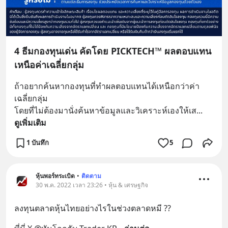
4 ธีมกองทุนเด่น คัดโดย PICKTECH™ ผลตอบแทน
เหนือค่าเฉลี่ยกลุ่ม
ถ้าอยากค้นหากองทุนที่ทำผลตอบแทนได้เหนือกว่าค่า
เฉลี่ยกลุ่ม 
โดยที่ไม่ต้องมานั่งค้นหาข้อมูลและวิเคราะห์เองให้เส
... 
ดูเพิ่มเติม
1 บันทึก
5
หุ้นพอร์ทระเบิด
•
ติดตาม
30 พ.ค. 2022 เวลา 23:26 • หุ้น & เศรษฐกิจ
ลงทุนตลาดหุ้นไทยอย่างไรในช่วงตลาดหมี ??