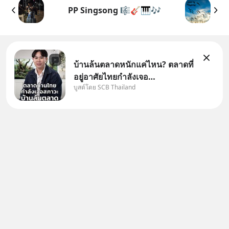
PP Singsong 🎼🎸🎹🎶
บ้านล้นตลาดหนักแค่ไหน? ตลาดที่
อยู่อาศัยไทยกำลังเจอ
บูสต์โดย SCB Thailand
Oversupply หนักกว่าที่คิด และ
ปัญหานี้อาจไม่ได้จบแค่เรื่อง
เศรษฐกิจ #SCBEIC #อสังหา
#บ้านล้นตลาด #เศรษฐกิจไทย
#EICAround #SCBThailand
สามารถดูคลิปท