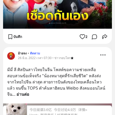
บันทึก
2
อ้ายจง
•
ติดตาม
26 มิ.ย. 2022 เวลา 07:30 • ข่าวรอบโลก
มีมี่ ลี ศิลปินสาวไทยในจีน โพสต์ขอความช่วยเหลือ
สอบสวนข้อเท็จจริง "น้องหมาสุดที่รักเสียชีวิต" หลังส่ง
จากไทยไปจีน ล่าสุด สายการบินดังของไทยเคลื่อนไหว
แล้ว จนขึ้น TOP5 ตำค้นหาฮิตบน Weibo สังคมออนไลน์
จีน
... 
อ่านต่อ