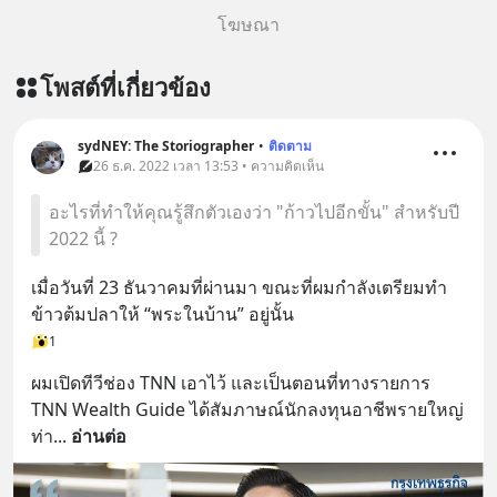
สนับสนุนโดย Inspire English
โฆษณา
========================= 📍กด
รับสิทธิ์ทดลองเรียนฟรี! กับ Inspire
โพสต์ที่เกี่ยวข้อง
English ที่นี่ : inspire-
english.in.th/event/inspire-english-
x-ด-ดล-blog-mrtharadhol-แคมเปญ
sydNEY: The Storiographer
•
ติดตาม
พิเศษ/ ติดต่อสอบถามคอร์สเรียนเพิ่ม
26 ธ.ค. 2022 เวลา 13:53 • ความคิดเห็น
เติม Line : https://lin.ee/uaQvU5C
อะไรที่ทำให้คุณรู้สึกตัวเองว่า "ก้าวไปอีกขั้น" สำหรับปี
#เรียนรู้ผ่านการใช้จริง #มากกว่าการ
2022 นี้ ?
เรียนภาษา #InspireEnglish
เมื่อวันที่ 23 ธันวาคมที่ผ่านมา ขณะที่ผมกำลังเตรียมทำ
ข้าวต้มปลาให้ “พระในบ้าน” อยู่นั้น
1
ผมเปิดทีวีช่อง TNN เอาไว้ และเป็นตอนที่ทางรายการ 
TNN Wealth Guide ได้สัมภาษณ์นักลงทุนอาชีพรายใหญ่
ท่า
... 
อ่านต่อ