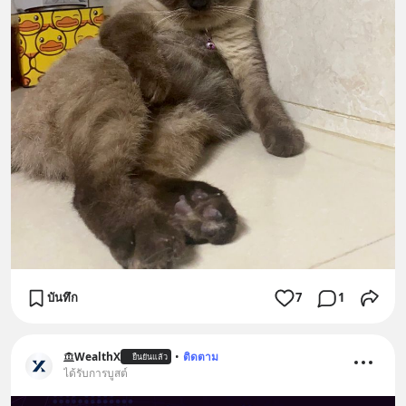
บันทึก
7
1
WealthX
•
ติดตาม
ยืนยันแล้ว
ได้รับการบูสต์