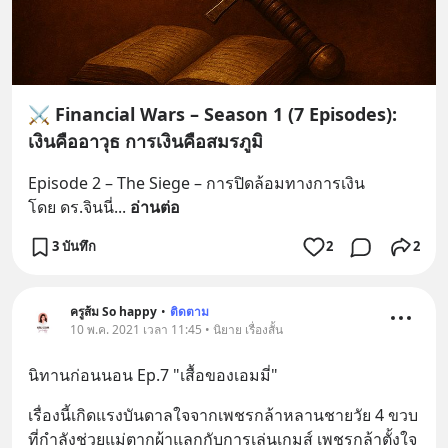
⚔️ Financial Wars – Season 1 (7 Episodes):
เงินคืออาวุธ การเงินคือสมรภูมิ
Episode 2 – The Siege – การปิดล้อมทางการเงิน
โดย ดร.จินนี่
... 
อ่านต่อ
3 บันทึก
2
2
ครูส้ม So happy
•
ติดตาม
10 พ.ค. 2021 เวลา 11:45 • นิยาย เรื่องสั้น
นิทานก่อนนอน Ep.7 "เสื้อของเอมมี่"
เรื่องนี้เกิดแรงบันดาลใจจากเพชรกล้าหลานชายวัย 4 ขวบ 
ที่กำลังช่วยแม่ตากผ้าแลกกับการเล่นเกมส์ เพชรกล้าตั้งใจ