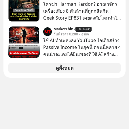
ยอด 2 ล้านบาทขึ้นไป ฟรีค่าธรรมเนียม
ใครฆ่า Harman Kardon? อาณาจักร
ซื้อ
เครื่องเสียง 8 พันล้านที่ถูกกลืนกิน |
Geek Story EP831 เคยสงสัยไหมทำไม
หูฟัง AKG ถึงกลายเป็นแค่ของแถมใน
MarketThink
ยืนยันแล้ว
กล่องมือถือ? หรือลำโพง JBL ถึงวางขาย
วันนี้ เวลา 03:00 • ธุรกิจ
เกลื่อนตามห้างทั่วไป? ทั้งที่จริง ๆ แล้ว
ใช้ AI ทำเพลงลง YouTube ไอเดียสร้าง
ชื่อเหล่านี้คือ “ตำนาน” ระดับเทพที่นัก
Passive Income ในยุคนี้ ตอนนี้หลาย ๆ
เล่นเครื่องเสียงยุคก่อนยอมจ่ายเงินหลัก
คนน่าจะเคยได้ยินเพลงที่ใช้ AI สร้าง
แสนเพื่อครอบครอง แต่เบื้องหลังความ
ผ่านหูกันมาบ้าง เช่น เพลง “ไม่มีใคร
แมสนี้ มีโศกนาฏกรรมของโลกธุรกิจ
รู้ตัวเรา” จากช่องชื่อว่า UNHEARD
ดูทั้งหมด
ซ่อนอยู่ อาณาจักรเครื่องเสียงที่ยิ่งใหญ่
MUSIC ที่ตอนนี้มียอดรับชมกว่า 26
ที่สุดบนโลก ถูกกว้านซื้อไปด้วยมูลค่า 8
ล้านครั้งแล้ว
พันล้านดอลลาร์โดย Samsung และสิ่ง
ที่เจ็บปวดที่สุดคือ ยักษ์ใหญ่จาก
เกาหลีใต้ไม่ได้ซื้อเพราะหลงใหลใน
เสียงเพลง แต่ซื้อเพื่อเป็นทางลัดเอา
เทคโนโลยีไปใส่ในหน้าปัดรถยนต์
อัจฉริยะ จากจุดสูงสุดของศิลปะแห่ง
เสียงดนตรี ทำไมถึงจบลงด้วยการเป็น