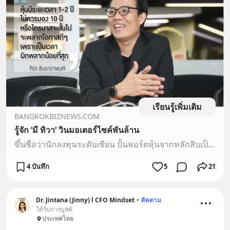
เรียนรู้เพิ่มเติม
BANGKOKBIZNEWS.COM
รู้จัก ‘มี ทิวา’ วินมอเตอร์ไซค์พันล้าน
ขึ้นชื่อว่านักลงทุนระดับเซียน ปั้นพอร์ตหุ้นจากหลักสิบเป็นพันล้านใครๆ ก็อยากเดินรอยตามด้วยกันทั้งนั้น ยิ่งเส้นทางการลงทุนเริ่มจากศูนย์ยิ่งทำให้น่าค้นหาว่ามีเคล็ดลับความสำเร็จการลงทุนมาอย่างไร “มี่” ทิวา ชินธาดาพงศ์ เซียนหุ้นอายุ 44 ปี
4 บันทึก
5
21
Dr. Jintana (Jinny) l CFO Mindset
•
ติดตาม
ได้รับการบูสต์
ประเทศไทย