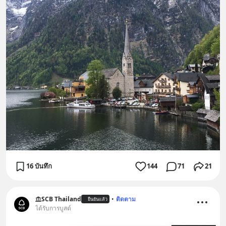
16 บันทึก
144
71
21
SCB Thailand
•
ติดตาม
ยืนยันแล้ว
ได้รับการบูสต์