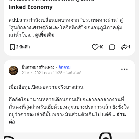
linked Economy
สปป.ลาว กำลังเปลี่ยนบทบาทจาก “ประเทศทางผ่าน” สู่ 
“ศูนย์กลางเศรษฐกิจและโลจิสติกส์” ของอนุภูมิภาคลุ่ม
แม่น้ำโขง
... 
ดูเพิ่มเติม
2 บันทึก
10
1
ปั้นภาพมาสร้างเพลง
•
ติดตาม
21 พ.ย. 2021 เวลา 11:28 • ไลฟ์สไตล์
เมื่อเฮียทุยเปิดเผยความจริงบางส่วน
อึดอัดใจมานานหลายเดือนก่อนเฮียจะลาออกจากงานที่
มั่นคงที่สุดสำหรับเฮียด้วยเหตุผลบางประการแล้ว ยังชั่งใจ
อยู่ว่าควรจะเล่าดีมั๊ยเพราะมันส่วนตัวเกินไป แต่คิ
... 
อ่าน
ต่อ