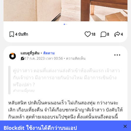
4 บันทึก
18
8
4
แอบดูที่รูเดิม
•
ติดตาม
17 ก.ค. 2023 เวลา 00:56 • ความคิดเห็น
คู่บ่าวสาว ตอนที่แต่งงานส่งตัวเข้าห้องคืนแรก เจ้าสาว
กับเจ้าบ่าว มีอาการอายกันบ้างไหม มีอาการเขินบ้าง
หรือเปล่า ?
คำถามนี้ถูกลบ
หลับสนิท ปกติเป็นคนนอนเร็ว ไม่เกินสองทุ่ม กว่างานจะ
เลิก เกือบเที่ยงคืน จำได้เกือบชกหน้าญาติเจ้าสาว บังคับให้
กินเหล้า สุดท้ายเจออบรมไปชุดนึง ตั้งแต่นั้นจนถึงตอนนี้
ไม่มีใครกล้าชวนกินเหล้าเลย😂😂
Blockdit ใช้งานได้ดีกว่าบนแอป
1