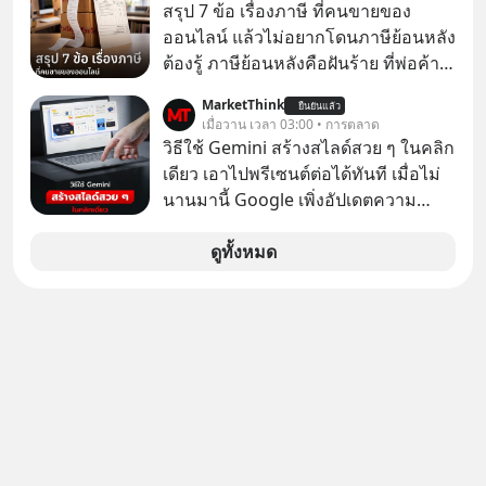
สรุป 7 ข้อ เรื่องภาษี ที่คนขายของ
ไทยบ้าง ? ร่วมวิเคราะห์เรื่องนี้ผ่านมุม
ออนไลน์ แล้วไม่อยากโดนภาษีย้อนหลัง
มองของ ดร.อภิวดี ปิยธรรมรงค์ ผู้
ต้องรู้ ภาษีย้อนหลังคือฝันร้าย ที่พ่อค้า
เชี่ยวชาญอาวุโสด้านบูรณาการข้อมูล
แม่ค้าคนไหนก็คงไม่อยากพบเจอ
และปัญญาประดิษฐ์ และคุณปฏิภาณ
MarketThink
ยืนยันแล้ว
เมื่อวาน เวลา 03:00 • การตลาด
ประเสริฐสม ผู้จัดการโครงการ
วิธีใช้ Gemini สร้างสไลด์สวย ๆ ในคลิก
ThaiLLM
เดียว เอาไปพรีเซนต์ต่อได้ทันที เมื่อไม่
นานมานี้ Google เพิ่งอัปเดตความ
สามารถใหม่ให้กับ Google Slides ให้
สามารถใช้ Gemini ช่วยสร้างสไลด์นำ
ดูทั้งหมด
เสนอแบบสวย ๆ ได้ในคลิกเดียว ไม่ต้อง
เสียเวลาทำเองอีกต่อไป