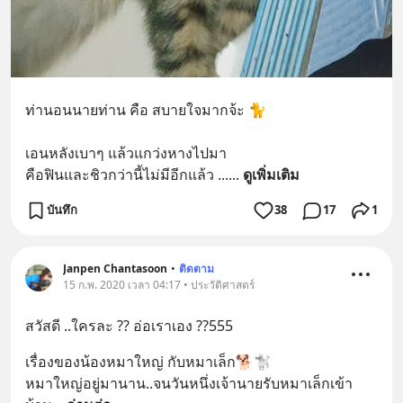
ท่านอนนายท่าน คือ สบายใจมากจ้ะ 🐈
เอนหลังเบาๆ แล้วแกว่งหางไปมา
คือฟินและชิวกว่านี้ไม่มีอีกแล้ว ...
... 
ดูเพิ่มเติม
บันทึก
38
17
1
Janpen Chantasoon
•
ติดตาม
15 ก.พ. 2020 เวลา 04:17 • ประวัติศาสตร์
สวัสดี ..ใครละ ?? อ่อเราเอง ??555
เรื่องของน้องหมาใหญ่ กับหมาเล็ก🐕🐩
หมาใหญ่อยู่มานาน..จนวันหนึ่งเจ้านายรับหมาเล็กเข้า