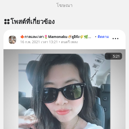
โฆษณา
โพสต์ที่เกี่ยวข้อง
🍁กาลและเวลา🌷Mamonaku🍜ยูอิจัง🌾🌿🐶🐱
•
ติดตาม
16 ก.พ. 2021 เวลา 13:21 • ดนตรี เพลง
5:21