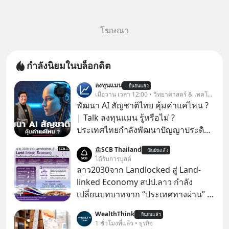
โฆษณา
กำลังนิยมในบล็อกดิต
ลงทุนแมน
ยืนยันแล้ว
เมื่อวาน เวลา 12:00 • วิทยาศาสตร์ & เทคโนโลยี
พัฒนา AI สัญชาติไทย คุ้มค่าแค่ไหน ?
| Talk ลงทุนแมน รู้หรือไม่ ?
ประเทศไทยกำลังพัฒนาปัญญาประดิษฐ์
หรือ AI เป็นของตัวเอง ภายใต้ชื่อ
SCB Thailand
ยืนยันแล้ว
“ThaiLLM” เพื่อให้คนไทยมีโครงสร้าง
ได้รับการบูสต์
พื้นฐานด้าน AI ที่เข้าใจภาษาไทย และ
ลาว2030จาก Landlocked สู่ Land-
บริบททางสังคมไทยได้เป็นอย่างดี
linked Economy สปป.ลาว กำลัง
คำถามคือ การลงมือพัฒนา AI ของ
เปลี่ยนบทบาทจาก “ประเทศทางผ่าน” สู่
ประเทศจะคุ้มค่าแค่ไหน ? และหลังจาก
“ศูนย์กลางเศรษฐกิจและโลจิสติกส์”
WealthThink
นำ ThaiLLM มาใช้จริง จะเกิดอะไรขึ้น
ยืนยันแล้ว
ของอนุภูมิภาคลุ่มแม่น้ำโขง
1 ชั่วโมงที่แล้ว • ธุรกิจ
กับสังคมไทย ธุรกิจไทย และเศรษฐกิจ