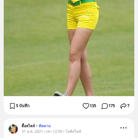
5 บันทึก
135
175
7
ดื้อสไตล์
•
ติดตาม
31 ม.ค. 2021 เวลา 12:50 • ไลฟ์สไตล์