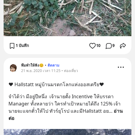
1 บันทึก
10
9
พึมพำให้ฟัง😊
•
ติดตาม
21 พ.ย. 2020 เวลา 11:25 • ท่องเที่ยว
❤️ Hallstatt หมู่บ้านมรดกโลกแห่งออสเตรีย❤️
จำได้ว่า มีอยู่ปีหนึ่ง  เจ้านายตั้ง Incentive ให้บรรดา 
Manager ทั้งหลายว่า ใครทำเป้าหมายได้ถึง 125% เจ้า
นายจะแจกตั๋วให้ไป ทัวร์ยุโรป และมีHallstatt อย
... 
อ่าน
ต่อ