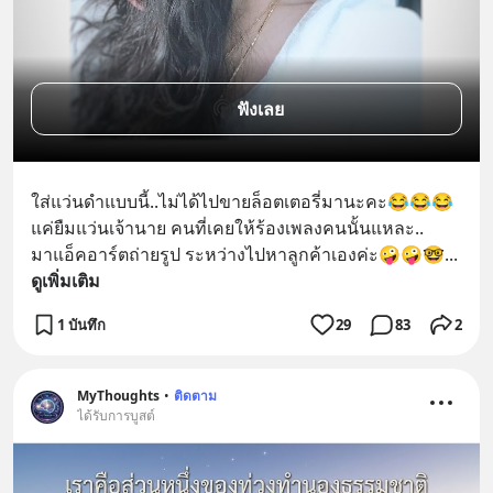
ฟังเลย
ใส่แว่นดำแบบนี้..ไม่ได้ไปขายล็อตเตอรี่มานะคะ😂😂😂
แค่ยืมแว่นเจ้านาย คนที่เคยให้ร้องเพลงคนนั้นแหละ..
มาแอ็คอาร์ตถ่ายรูป ระหว่างไปหาลูกค้าเองค่ะ🤪🤪🤓
... 
ดูเพิ่มเติม
1 บันทึก
29
83
2
MyThoughts
•
ติดตาม
ได้รับการบูสต์