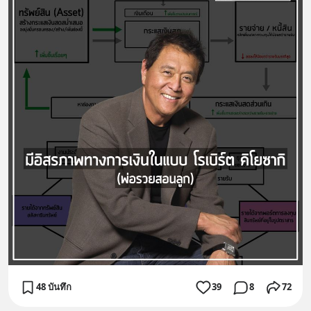
48 บันทึก
39
8
72