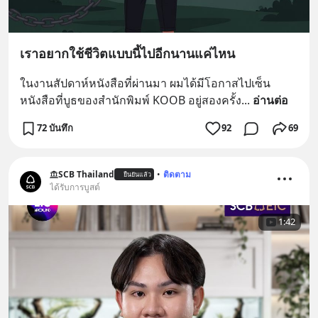
เราอยากใช้ชีวิตแบบนี้ไปอีกนานแค่ไหน
ในงานสัปดาห์หนังสือที่ผ่านมา ผมได้มีโอกาสไปเซ็น
หนังสือที่บูธของสำนักพิมพ์ KOOB อยู่สองครั้ง
... 
อ่านต่อ
72 บันทึก
92
69
SCB Thailand
•
ติดตาม
ยืนยันแล้ว
ได้รับการบูสต์
1:42