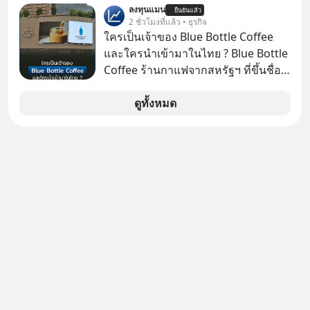
ลงทุนแมน
ยืนยันแล้ว
ป๊าผมเห็นโปสเตอร์หนังเรื่องนี้หลาย
2 ชั่วโมงที่แล้ว • ธุรกิจ
เดือนก่อนและอยากดูมาก ด้วยเพราะว่า
ใครเป็นเจ้าของ Blue Bottle Coffee
อากงก็มาจากเมืองจีน ป๊าก็พูดแต้จิ๋วได้
และใครนำเข้ามาในไทย ? Blue Bottle
มีเรื่องราวมีความผูกพันที่ได้ยินตั้งแต่
Coffee ร้านกาแฟจากสหรัฐฯ ที่ขึ้นชื่อ
เด็ก
เรื่องความพิถีพิถัน กำลังจะเปิดสาขา
แรกในประเทศไทย ที่ Central Park
ดูทั้งหมด