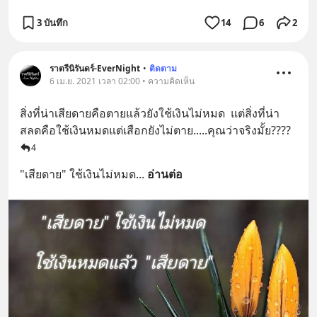
3 บันทึก
14
6
2
ราตรีนิรันดร์-EverNight
•
ติดตาม
6 เม.ย. 2021 เวลา 02:00 • ความคิดเห็น
สิ่งที่น่าเสียดายคือตายแล้วยังใช้เงินไม่หมด  แต่สิ่งที่น่า
สลดคือใช้เงินหมดแต่เสือกยังไม่ตาย.....คุณว่าจริงมั้ย????
4
"เสียดาย" ใช้เงินไม่หมด
... 
อ่านต่อ