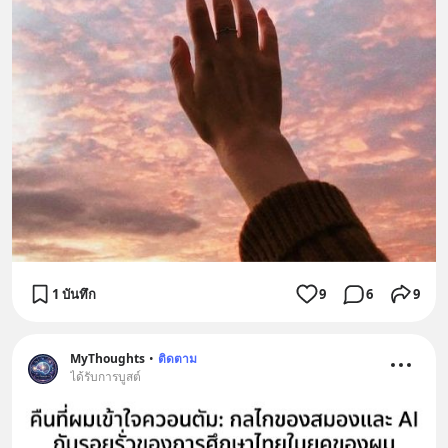
1 บันทึก
9
6
9
MyThoughts
•
ติดตาม
ได้รับการบูสต์