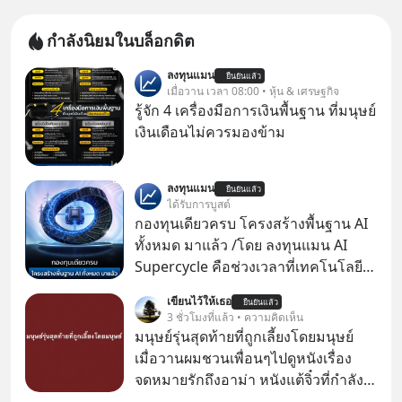
กำลังนิยมในบล็อกดิต
ลงทุนแมน
ยืนยันแล้ว
เมื่อวาน เวลา 08:00 • หุ้น & เศรษฐกิจ
รู้จัก 4 เครื่องมือการเงินพื้นฐาน ที่มนุษย์
เงินเดือนไม่ควรมองข้าม
ลงทุนแมน
ยืนยันแล้ว
ได้รับการบูสต์
กองทุนเดียวครบ โครงสร้างพื้นฐาน AI
ทั้งหมด มาแล้ว /โดย ลงทุนแมน AI
Supercycle คือช่วงเวลาที่เทคโนโลยี
ปัญญาประดิษฐ์ จะกลายเป็นตัวขับ
เขียนไว้ให้เธอ
ยืนยันแล้ว
เคลื่อนหลัก ของการเติบโตทาง
3 ชั่วโมงที่แล้ว • ความคิดเห็น
เศรษฐกิจ และวิถีชีวิตของผู้คนอย่าง
มนุษย์รุ่นสุดท้ายที่ถูกเลี้ยงโดยมนุษย์
ยาวนานต่อจากนี้
เมื่อวานผมชวนเพื่อนๆไปดูหนังเรื่อง
จดหมายรักถึงอาม่า หนังแต้จิ๋วที่กำลัง
โด่งดังทั่วโลกอยู่ในตอนนี้ เหตุเกิดจาก