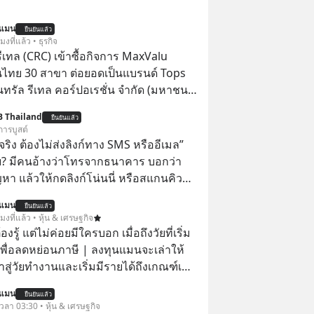
นแมน
ยืนยันแล้ว
โมงที่แล้ว • ธุรกิจ
รีเทล (CRC) เข้าซื้อกิจการ MaxValu
นไทย 30 สาขา ต่อยอดเป็นแบรนด์ Tops
็นทรัล รีเทล คอร์ปอเรชั่น จำกัด (มหาชน)
แจ้งตลาดหลักทรัพย์ฯ ว่า บริษัท เซ็นทรัล
B Thailand
ยืนยันแล้ว
 จำกัด (CFR) ซึ่งเป็นบริษัทย่อยที่ CRC ถือ
การบูสต์
ทางตรงและทางอ้อม 100%
ิง ต้องไม่ส่งลิงก์ทาง SMS หรืออีเมล”
้ย? มีคนอ้างว่าโทรจากธนาคาร บอกว่า
ญหา แล้วให้กดลิงก์โน่นนี่ หรือสแกนคิว
นที มาฟัง “ป้าเก๋าเล่ากลโกง” เพื่อรู้ทันมุก
นแมน
ยืนยันแล้ว
ราบความน่าเชื่อถือกันค่ะ #แก้เกม
โมงที่แล้ว • หุ้น & เศรษฐกิจ
าเก๋าเล่ากลโกง #LivesSustainably #อยู่
ต้องรู้ แต่ไม่ค่อยมีใครบอก เมื่อถึงวัยที่เริ่ม
ยืน #CyberSecurity #ป้าเก๋า
เพื่อลดหย่อนภาษี | ลงทุนแมนจะเล่าให้
ucation #FinancialLiteracy
ข้าสู่วัยทำงานและเริ่มมีรายได้ถึงเกณฑ์เสีย
lBankWithHumanTouch
นแมน
ยืนยันแล้ว
จากจะช่วยลดหย่อนภาษีได้แล้ว ยังเป็น
 เวลา 03:30 • หุ้น & เศรษฐกิจ