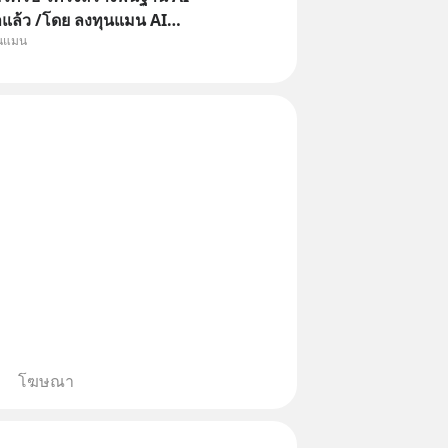
าแล้ว /โดย ลงทุนแมน AI
ุนแมน
e คือช่วงเวลาที่เทคโนโลยีปัญญา
จะกลายเป็นตัวขับเคลื่อนหลัก ของ
ทางเศรษฐกิจ และวิถีชีวิตของผู้คน
านต่
โฆษณา