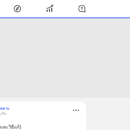
ิดตาม
ุรกิจ
และวิธีแก้)