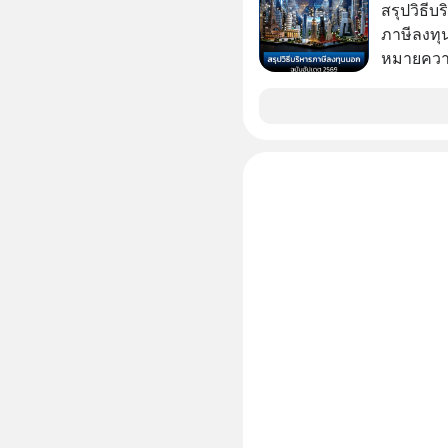
โอกาสในการ
สรุปวิธี
นักที่จะลงลึก
ภาษีลงทุ
ควรดู ตรง
หมายความ
ควรรู้ข้อ