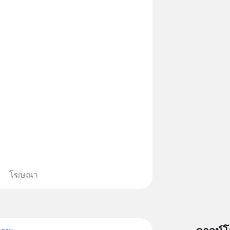
โฆษณา