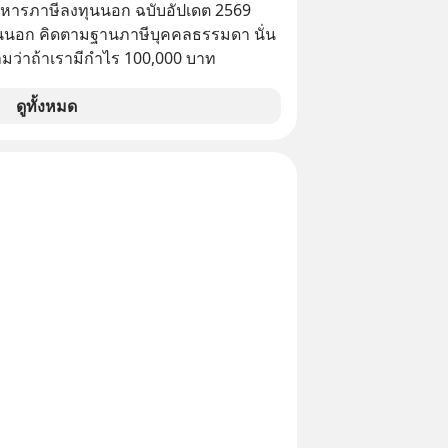
สร้างความมั่งคั่งระยะยาว แต่น้อยคน
บริหารภาษีลงทุนนอก ฉบับอัปเดต 2569
ว่า ถ้าลงทุนใน RMF ควรรู้ อะไรบ้าง
นนอก คิดตามฐานภาษีบุคคลธรรมดา นั่น
ไหน ทำอย่างไร ถึงจะดีกับเรา แล้วเรา
ว่าถ้าเรามีกำไร 100,000 บาท
มูลอะไรเกี่ยวกับ RMF บ้าง เพื่อให้นำไปใช้
ต่อได้จริง ๆ ลงทุนแมนจะเล่าให้ฟัง
ดูทั้งหมด