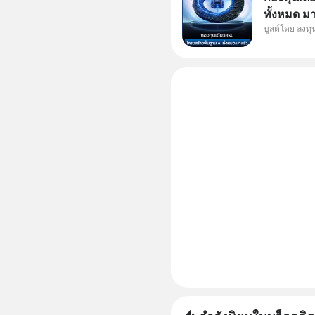
ทั้งหมด ม
บูสต์โดย ลงท
Supercycl
ประดิษฐ์ 
การเติบโต
อย่างยาวน