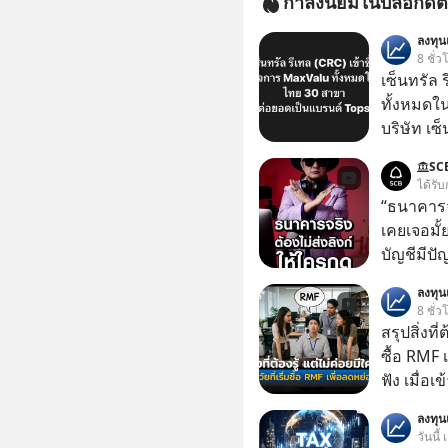
กำลังนิยมในบล็อกดิต
ลงทุ
8 ชั่ว
เซ็นทรัล 
ทั้งหมดใ
บริษัท เซ
หรือ CRC 
SC
ฟู้ด รีเทล
ได้รับ
หุ้นทั้ง
“ธนาคารจร
เคยเจอมั
บัญชีมีปั
อาร์โค้ดทั
ลงทุ
หลอกลวงในค
8 ชั่ว
กลโกง #ป้
สรุปสิ่งที่
อย่างยั่ง
ซื้อ RMF 
#FraudEd
ฟัง เมื่อเ
#Digita
ภาษี หลายคนมักได้รับคำแนะนำให้ลงทุนใน RMF
ลงทุ
เพราะนอก
วันนี้