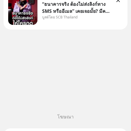
“ธนาคารจริง ต้องไม่ส่งลิงก์ทาง
SMS หรืออีเมล” เคยเจอมั้ย? มีคน
บูสต์โดย SCB Thailand
อ้างว่าโทรจากธนาคาร บอกว่า
บัญชีมีปัญหา แล้วให้กดลิงก์โน่นนี่
หรือสแกนคิวอาร์โค้ดทันที มาฟัง
“ป้าเก๋าเล่ากลโกง” เพื่อรู้ทันมุก
หลอกลวงในคราบ
โฆษณา