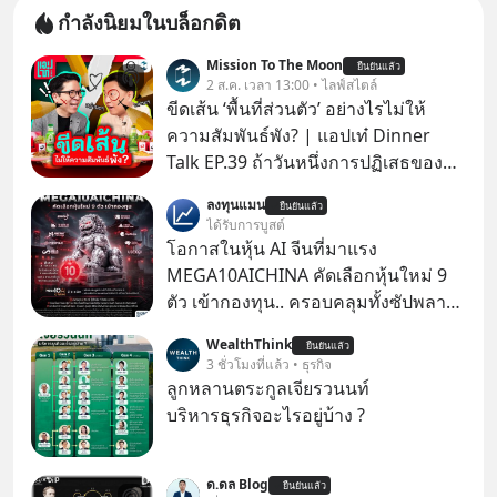
กำลังนิยมในบล็อกดิต
Mission To The Moon
ยืนยันแล้ว
2 ส.ค. เวลา 13:00 • ไลฟ์สไตล์
ขีดเส้น ‘พื้นที่ส่วนตัว’ อย่างไรไม่ให้
ความสัมพันธ์พัง? | แอปเท๋ Dinner
Talk EP.39 ถ้าวันหนึ่งการปฏิเสธของ
เราทำให้อีกฝ่ายรู้สึกเจ็บปวด คิดว่าเรา
ลงทุนแมน
ยืนยันแล้ว
ตั้งกำแพงใส่และมองว่าเราเห็นแก่ตัวทั้ง
ได้รับการบูสต์
ที่เราเองก็ไม่เคยปฏิเสธใครอย่างนี้มา
โอกาสในหุ้น AI จีนที่มาแรง
ก่อน แต่พอตั้งใจจะ ‘สร้างขอบเขต’ เพื่อ
MEGA10AICHINA คัดเลือกหุ้นใหม่ 9
ตัวเองดูสักครั้ง กลับทำให้เกิดรอยร้าว
ตัว เข้ากองทุน.. ครอบคลุมทั้งซัปพลาย
ในความสัมพันธ์เสียอย่างนั้น โดยราย
เชน AI จีน พิเศษ ช่วง 3 - 19 ส.ค. 69 มี
WealthThink
การแอปเท๋ Dinner Talk ในวันนี้โฮสต์
ยืนยันแล้ว
โปรโมชัน ลด 50% ค่าธรรมเนียมซื้อ |
3 ชั่วโมงที่แล้ว • ธุรกิจ
ทั้ง 2 ท่าน แทป-รวิศ หาญอุตสาหะ และ
ยอด 2 ล้านบาทขึ้นไป ฟรีค่าธรรมเนียม
ลูกหลานตระกูลเจียรวนนท์
เอ๋ นิ้วกลม-สราวุธ เฮ้งสวัสดิ์ จะพาทุก
ซื้อ
บริหารธุรกิจอะไรอยู่บ้าง ?
คนไปสำรวจวิธีสร้างขอบเขตเพื่อรักษา
ใจของตัวเองและรักษาความสัมพันธ์
ของคนรอบข้างไปพร้อมกัน
ด.ดล Blog
ยืนยันแล้ว