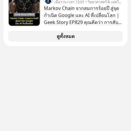
เมื่อวาน เวลา 13:01 • วิทยาศาสตร์ & เทคโนโลยี
#boundary #selfdevelopment #แอป
Markov Chain จากสมการร้อยปี สู่จุด
เท๋dinnertalk
กำเนิด Google และ AI ที่เปลี่ยนโลก |
#missiontothemoonpodcast
Geek Story EP829 คุณคิดว่า การสับ
ไพ่ในคาสิโน ปริมาณยูเรเนียมในระเบิด
นิวเคลียร์ อัลกอริทึมของ Google ที่ใช้
ดูทั้งหมด
โค่นล้มแชมป์เก่าอย่าง Yahoo และ
ความฉลาดของ AI ในปัจจุบัน มีอะไรที่
เหมือนกัน? เชื่อหรือไม่ว่า สิ่งเปลี่ยนโลก
ทั้งหมดนี้ ล้วนมีจุดเริ่มต้นมาจาก “การ
ทะเลาะกัน” ของนักคณิตศาสตร์ชาว
รัสเซียสองคนเมื่อกว่าร้อยปีก่อน! จาก
สมการที่เคยถูกมองว่าไร้สาระและไม่มี
ประโยชน์ สู่รากฐานของเทคโนโลยี
ระดับล้านล้านดอลลาร์ จุดกำเนิดของ
สมการนี้เกิดขึ้นได้อย่างไร และมันเข้า
มาพลิกโฉมหน้าประวัติศาสตร์
มนุษยชาติจนถึงยุค AI ได้อย่างไร EP นี้
เราจะมาเจาะลึกเบื้องหลังความลับนี้ไป