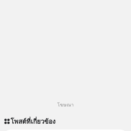
พร้อมกันครับ เลือกฟังกันได้เลยนะครับ
อย่าลืมกด Follow ติดตาม PodCast
ช่อง Geek Forever’s Podcast ของผม
กันด้วยนะครับ 🎧 ฟังผ่าน Spotify :
https://tinyurl.com/mr32c4h3 🎧
ฟังผ่าน Apple Podcast :
https://apple.co/2lEqPPg 🎧 ฟังผ่าน
Podbean :
https://tinyurl.com/mvnxk4wy 🎧
ฟังผ่าน Youtube :
https://youtu.be/KQ3bzHfpTKc The
original article appeared here
https://www.tharadhol.com/geek-
story-ep829-markov-chain-story/
ติดตามสาระดี ๆ อัพเดททุกวันผ่าน Line
โฆษณา
OA ด.ดล Blog คลิกเลย -->
https://lin.ee/aMEkyNA
โพสต์ที่เกี่ยวข้อง
========================= 📣
สนับสนุนโดย 📣