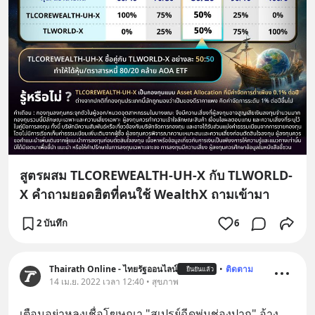
สูตรผสม TLCOREWEALTH-UH-X กับ TLWORLD-
X คำถามยอดฮิตที่คนใช้ WealthX ถามเข้ามา
2 บันทึก
6
Thairath Online - ไทยรัฐออนไลน์
•
ติดตาม
ยืนยันแล้ว
14 เม.ย. 2022 เวลา 12:40 • สุขภาพ
เตือนอย่าหลงเชื่อโฆษณา "สเปรย์ฉีดพ่นช่องปาก" อ้าง