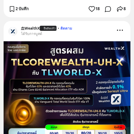
2 บันทึก
18
8
WealthX
•
ติดตาม
ยืนยันแล้ว
ได้รับการบูสต์