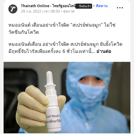
=========================
Thairath Online - ไทยรัฐออนไลน์
•
ติดตาม
ยืนยันแล้ว
28 ก.ย. 2022 เวลา 08:30 • สุขภาพ
เครียด หลับยาก ผมอยากแนะนำ
ผลิตภัณฑ์เสริมอาหาร Diip CBD ช่วย
หมออนันต์ เตือนอย่าเข้าใจผิด "สเปรย์พ่นจมูก" ไม่ใช่
บรรเทาความเครียด ลดความวิตกกังวล
วัคซีนกันโควิด
เพิ่มการผ่อนคลาย ซึ่งช่วยให้การนอน
หลับมีประสิทธิภาพมากยิ่งขึ้น 📍 สนใจ
หมออนันต์เตือน อย่าเข้าใจผิด สเปรย์พ่นจมูก ยับยั้งโควิด 
สั่งซื้อสินค้า Diip CBD 💬 LINE :
มีฤทธิ์จับไวรัสเพียงครั้งละ 6 ชั่วโมงเท่านั้
... 
อ่านต่อ
@diipgeek 🔗 หรือกดลิงก์
https://lin.ee/U91Fzyz