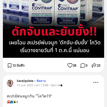
12 บันทึก
28
3
23
SaraUpdate
•
ติดตาม
12 ม.ค. 2022 เวลา 13:48 • สุขภาพ
สเปรย์พ่นจมูกกัน "โควิด19"
4