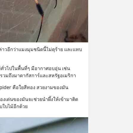
ล่าวอีกว่าแมงมุมชนิดนี้ไม่ดุร้าย และแทบ
่วไปในพื้นที่ๆ มีอากาศอบอุ่น เช่น 
า รวมถึงมาดากัสการ์และสหรัฐอเมริกา
 Spider คือใยสีทอง สวยงามของมัน
ทองเด่นของมันจะช่วยนำผึ้งให้เข้ามาติด
บใบไม้อีกด้วย