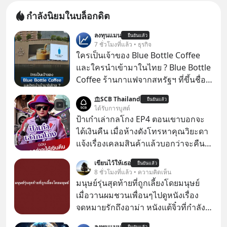
กำลังนิยมในบล็อกดิต
ลงทุนแมน
ยืนยันแล้ว
7 ชั่วโมงที่แล้ว • ธุรกิจ
ใครเป็นเจ้าของ Blue Bottle Coffee
และใครนำเข้ามาในไทย ? Blue Bottle
Coffee ร้านกาแฟจากสหรัฐฯ ที่ขึ้นชื่อ
เรื่องความพิถีพิถัน กำลังจะเปิดสาขา
SCB Thailand
ยืนยันแล้ว
แรกในประเทศไทย ที่ Central Park
ได้รับการบูสต์
ป้าเก๋าเล่ากลโกง EP4 ตอนเขาบอกจะ
ได้เงินคืน เมื่อห้างดังโทรหาคุณวิยะดา
แจ้งเรื่องเคลมสินค้าแล้วบอกว่าจะคืน
เงิน คุณวิยะดาจะได้เงินจริง หรือเป็น
เขียนไว้ให้เธอ
ยืนยันแล้ว
เรื่องจ้อจี้ หาคำตอบได้ที่ “ป้าเก๋าเล่ากล
8 ชั่วโมงที่แล้ว • ความคิดเห็น
โกง” EP4 ตอน “เขาบอกว่าจะได้เงิน
มนุษย์รุ่นสุดท้ายที่ถูกเลี้ยงโดยมนุษย์
คืน” #ป้าเก๋าเล่ากลโกง #แก้เกมกลโกง
เมื่อวานผมชวนเพื่อนๆไปดูหนังเรื่อง
#อยู่อย่างยั่งยืน #Cybersecurity #เตือน
จดหมายรักถึงอาม่า หนังแต้จิ๋วที่กำลัง
ภัยออนไลน์
โด่งดังทั่วโลกอยู่ในตอนนี้ เหตุเกิดจาก
ลงทุนแมน
ยืนยันแล้ว