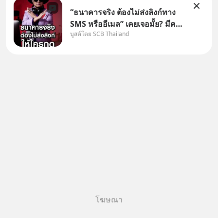
“ธนาคารจริง ต้องไม่ส่งลิงก์ทาง
SMS หรืออีเมล” เคยเจอมั้ย? มีคน
บูสต์โดย SCB Thailand
อ้างว่าโทรจากธนาคาร บอกว่า
บัญชีมีปัญหา แล้วให้กดลิงก์โน่นนี่
หรือสแกนคิวอาร์โค้ดทันที มาฟัง
“ป้าเก๋าเล่ากลโกง” เพื่อรู้ทันมุก
หลอกลวงในคราบ
โฆษณา