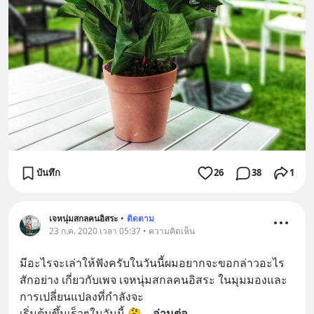
บันทึก
26
38
1
เจหนุ่มสกลคนอิสระ
•
ติดตาม
23 ก.ค. 2020 เวลา 05:37 • ความคิดเห็น
มีอะไรจะเล่าให้ฟังครับในวันนี้ผมอยากจะขอกล่าวอะไร
สักอย่าง เกี่ยวกับเพจ เจหนุ่มสกลคนอิสระ ในมุมมองและ
การเปลี่ยนแปลงที่กำลังจะ
เริ่มต้นขึ้นเร็วๆในวันนี้ 🤔
... 
อ่านต่อ