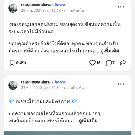
เจหนุ่มสกลคนอิสระ
•
ติดตาม
29 พ.ค. 2021 เวลา 16:13 • ความคิดเห็น
เพจ​ เจ​หนุ่ม​สกล​คน​อิสระ​ ขอหยุดงาน​เขียน​บทความ​เป็น​
ระยะเวลา​ไม่มีกำหนด​
ขอบคุณ​สำหรับ​กำลังใจ​ที่ดี​ของ​ทุกคน​ ขอบคุณ​สำหรับ​
มิตรภาพ​ที่ดี​ ทุก​สิ่งทุกอย่าง​อะไรก็ไม่แน่​นอ
... 
ดูเพิ่มเติม
บันทึก
16
7
เจหนุ่มสกลคนอิสระ
•
ติดตาม
23 พ.ย. 2020 เวลา 16:36 • ความคิดเห็น
💎 เพชร​เม็ด​งาม​และมิตรภาพ​ 💎
บทความ​ของเพจไหน​ที่ผมอ่านแล้วชอบมากๆ
เพจนั้นผ​มก็จะ​มอบเพชรให้เสมอ
... 
ดูเพิ่มเติม