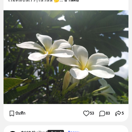
บันทึก
53
83
5