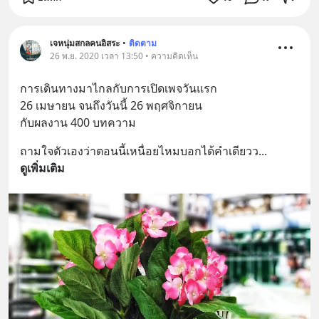
เจหนุ่มสกลคนอิสระ
•
ติดตาม
26 พ.ย. 2020 เวลา 13:50 • ความคิดเห็น
การเดินทาง​มาไกลกับการเปิดเพจวันแรก
26​ เมษายน​ จนถึง​วันนี้​ 26​ พฤศจิกายน
กับผลงาน​ 400​ บทความ​
ถามใจตัวเอง​ว่าตอนนี้​เหนื่อย​ไหม​บอกได้คำ​เดียว​ว
... 
ดูเพิ่มเติม