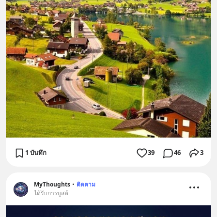
1 บันทึก
39
46
3
MyThoughts
•
ติดตาม
ได้รับการบูสต์