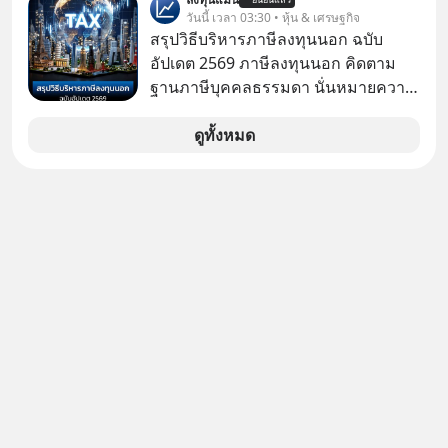
ป๊าผมเห็นโปสเตอร์หนังเรื่องนี้หลาย
วันนี้ เวลา 03:30 • หุ้น & เศรษฐกิจ
เดือนก่อนและอยากดูมาก ด้วยเพราะว่า
สรุปวิธีบริหารภาษีลงทุนนอก ฉบับ
อากงก็มาจากเมืองจีน ป๊าก็พูดแต้จิ๋วได้
อัปเดต 2569 ภาษีลงทุนนอก คิดตาม
มีเรื่องราวมีความผูกพันที่ได้ยินตั้งแต่
ฐานภาษีบุคคลธรรมดา นั่นหมายความ
เด็ก
ว่าถ้าเรามีกำไร 100,000 บาท
ดูทั้งหมด