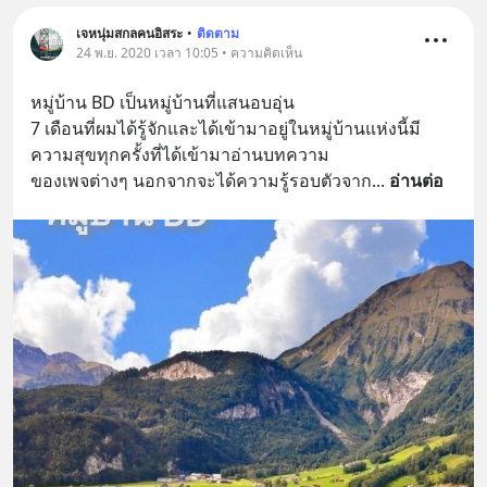
เจหนุ่มสกลคนอิสระ
•
ติดตาม
24 พ.ย. 2020 เวลา 10:05 • ความคิดเห็น
หมู่บ้าน​ BD​ เป็น​หมู่บ้าน​ที่แสนอบอุ่น
7​ เดือนที่ผมได้รู้จักและได้เข้ามาอยู่ใน​หมู่บ้าน​แห่ง​นี้​มี
ความสุข​ทุกครั้ง​ที่ได้เข้ามาอ่านบทความ
ของเพจต่างๆ​ นอกจาก​จะได้ความ​รู้​รอบตัว​จาก
... 
อ่านต่อ