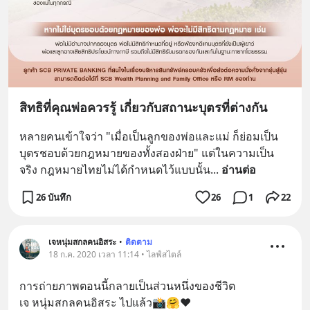
สิทธิที่คุณพ่อควรรู้ เกี่ยวกับสถานะบุตรที่ต่างกัน
หลายคนเข้าใจว่า "เมื่อเป็นลูกของพ่อและแม่ ก็ย่อมเป็น
บุตรชอบด้วยกฎหมายของทั้งสองฝ่าย" แต่ในความเป็น
จริง กฎหมายไทยไม่ได้กำหนดไว้แบบนั้น
... 
อ่านต่อ
26 บันทึก
26
1
22
เจหนุ่มสกลคนอิสระ
•
ติดตาม
18 ก.ค. 2020 เวลา 11:14 • ไลฟ์สไตล์
การถ่ายภาพตอนนี้กลายเป็นส่วนหนึ่งของชีวิต
เจ หนุ่มสกลคนอิสระ ไปแล้ว📸🤗♥️