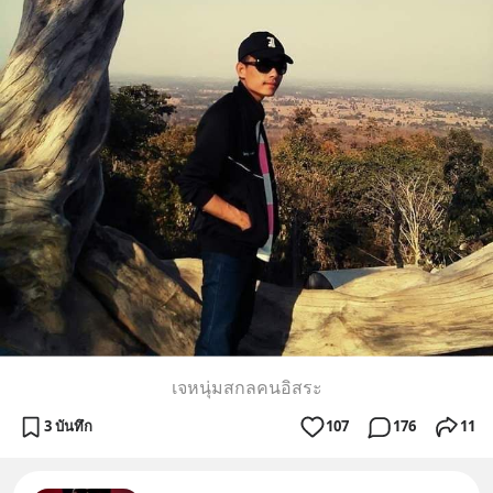
เจหนุ่มสกลคนอิสระ
3 บันทึก
107
176
11