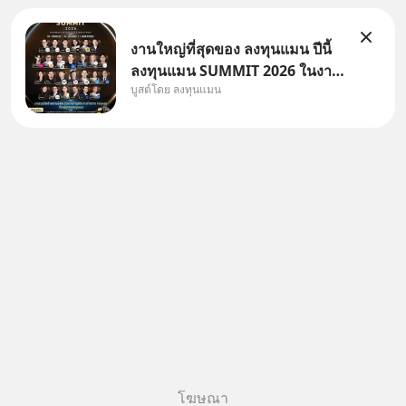
งานใหญ่ที่สุดของ ลงทุนแมน ปีนี้
ลงทุนแมน SUMMIT 2026 ในงาน
บูสต์โดย ลงทุนแมน
นี้จะมีเจ้าของธุรกิจ Dr.PONG,
หมึกกรุบ, Srichand, Jones’
Salad, LA GLACE, Fastwork,
MizuMi, KARMART, อิชิตัน มา
แชร์ความรู้การสร้างธุรกิจ
โฆษณา