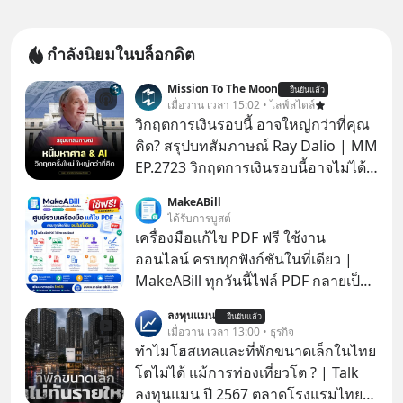
กำลังนิยมในบล็อกดิต
Mission To The Moon
ยืนยันแล้ว
เมื่อวาน เวลา 15:02 • ไลฟ์สไตล์
วิกฤตการเงินรอบนี้ อาจใหญ่กว่าที่คุณ
คิด? สรุปบทสัมภาษณ์ Ray Dalio | MM
EP.2723 วิกฤตการเงินรอบนี้อาจไม่ได้
เหมือนทุกครั้งที่เราเคยเจอ เมื่อ Ray
MakeABill
Dalio ชายผู้เคยทำนายวิกฤตเศรษฐกิจ
ได้รับการบูสต์
มาแล้วหลายต่อหลายครั้ง ออกมาส่ง
เครื่องมือแก้ไข PDF ฟรี ใช้งาน
สัญญาณเตือนระเบิดเวลาลูกใหม่ที่
ออนไลน์ ครบทุกฟังก์ชันในที่เดียว |
กำลังก่อตัวขึ้น จาก "ระเบิดหนี้สิน
MakeABill ทุกวันนี้ไฟล์ PDF กลายเป็น
มหาศาล" ผสานเข้ากับ "ฟองสบู่กระแส
มาตรฐานสำหรับการส่งเอกสาร ไม่ว่า
ลงทุนแมน
AI" ที่ผู้คนกำลังแห่ไล่ราคาอย่างบ้าคลั่ง
ยืนยันแล้ว
จะเป็นใบเสนอราคา ใบกำกับภาษี
เมื่อวาน เวลา 13:00 • ธุรกิจ
บทเรียนจากประวัติศาสตร์ 500 ปี บอก
สัญญา รายงาน หรือเอกสารราชการ
ทำไมโฮสเทลและที่พักขนาดเล็กในไทย
อะไรเรา? ระเบียบโลกกำลังจะเปลี่ยน
แต่หลายครั้งเราจำเป็นต้อง รวมไฟล์
โตไม่ได้ แม้การท่องเที่ยวโต ? | Talk
มือไปในทิศทางไหน? และเราควรรับมือ
PDF, แยกหน้า PDF, ใส่ลายเซ็น, บีบอัด
ลงทุนแมน ปี 2567 ตลาดโรงแรมไทย