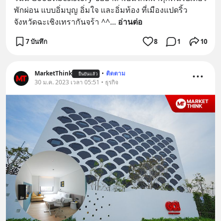
พักผ่อน แบบอิ่มบุญ อิ่มใจ และอิ่มท้อง ที่เมืองแปดริ้ว 
จังหวัดฉะเชิงเทรากันจร้า ^^
... 
อ่านต่อ
7 บันทึก
8
1
10
MarketThink
•
ติดตาม
ยืนยันแล้ว
30 ม.ค. 2023 เวลา 05:51 • ธุรกิจ