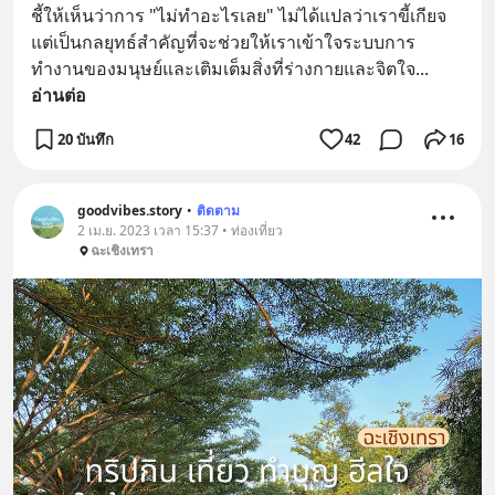
ชี้ให้เห็นว่าการ "ไม่ทำอะไรเลย" ไม่ได้แปลว่าเราขี้เกียจ 
แต่เป็นกลยุทธ์สำคัญที่จะช่วยให้เราเข้าใจระบบการ
ทำงานของมนุษย์และเติมเต็มสิ่งที่ร่างกายและจิตใจ
... 
อ่านต่อ
20 บันทึก
42
16
goodvibes.story
•
ติดตาม
2 เม.ย. 2023 เวลา 15:37 • ท่องเที่ยว
ฉะเชิงเทรา