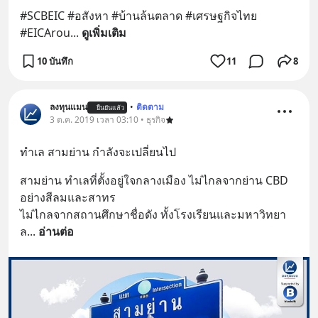
#SCBEIC #อสังหา #บ้านล้นตลาด #เศรษฐกิจไทย 
#EICArou
... 
ดูเพิ่มเติม
10 บันทึก
11
8
ลงทุนแมน
•
ติดตาม
ยืนยันแล้ว
3 ต.ค. 2019 เวลา 03:10 • ธุรกิจ
ทำเล สามย่าน กำลังจะเปลี่ยนไป
สามย่าน ทำเลที่ตั้งอยู่ใจกลางเมือง ไม่ไกลจากย่าน CBD 
อย่างสีลมและสาทร
ไม่ไกลจากสถานศึกษาชื่อดัง ทั้งโรงเรียนและมหาวิทยา
ล
... 
อ่านต่อ