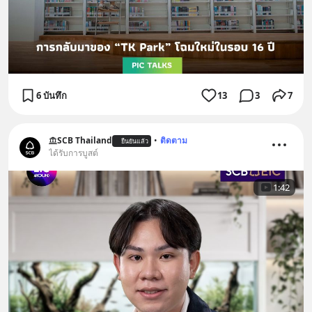
6 บันทึก
13
3
7
SCB Thailand
•
ติดตาม
ยืนยันแล้ว
ได้รับการบูสต์
1:42