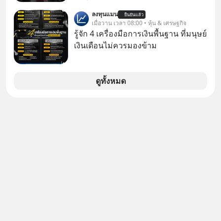
อย่างไรก่อนที่ทุกอย่างจะสายเกินไป?
ไฟล์ หรือใส่รหัสผ่าน ซึ่งมักต้องใช้หลาย
มูลค่ารวมเฉียด 4 แสนล้านบาท แต่รู้
ร่วมเจาะลึกบทวิเคราะห์และข้อคิดการ
ลงทุนแมน
เว็บไซต์และหลายโปรแกรม
ยืนยันแล้ว
หรือไม่ว่า รายได้กว่า 85% กระจุกอยู่กับ
เมื่อวาน เวลา 08:00 • หุ้น & เศรษฐกิจ
เงินฉบับ Dalio กันได้ใน EP. นี้
ผู้ประกอบการรายใหญ่ และมีอัตราการ
รู้จัก 4 เครื่องมือการเงินพื้นฐาน ที่มนุษย์
#RayDalio #สรุปบทเรียน #การเงินการ
เติบโตได้ถึง 16% ขณะที่ผู้ประกอบการ
เงินเดือนไม่ควรมองข้าม
ลงทุน #MissionToTheMoon
โฮสเทลและที่พักขนาดเล็ก ซึ่งมีสัดส่วน
#MissionToTheMoonPodcast
ถึง 91% ของธุรกิจที่พักทั้งหมด กลับโต
เพียง 1.3% เท่านั้น เกิดอะไรขึ้นกับที่พัก
ดูทั้งหมด
รายเล็ก ? อะไรคือข้อจำกัดที่ทำให้โต
ไม่สุด และต้องปลดล็อกกฎเกณฑ์ไหน
เพื่อให้รายเล็กเติบโตได้มากกว่าที่เป็น
อยู่ ? Talk ลงทุนแมนชวนมาวิเคราะห์
เรื่องนี้ กับคุณนรี สุเนต์ตา นายกสมาคม
โฮสเทลและที่พักขนาดเล็ก
(ประเทศไทย)