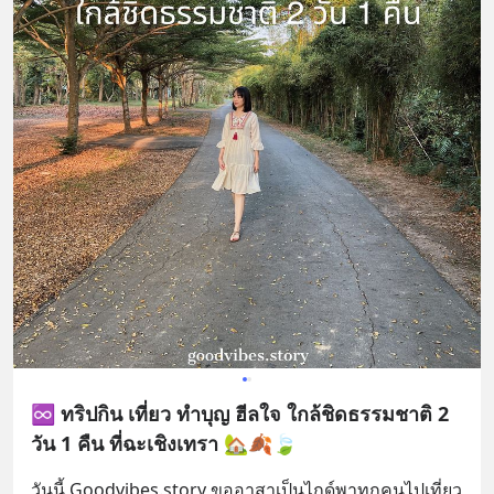
♾️ ทริปกิน เที่ยว ทำบุญ ฮีลใจ ใกล้ชิดธรรมชาติ 2
วัน 1 คืน ที่ฉะเชิงเทรา 🏡🍂🍃
วันนี้ Goodvibes.story ขออาสาเป็นไกด์พาทุกคนไปเที่ยว 