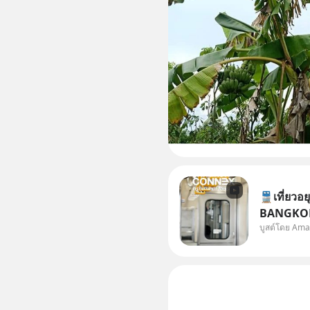
🚆เที่ยวอย
BANGKOK
บูสต์โดย Ama
อากาศ เชื่
ให้ทุกคนไ