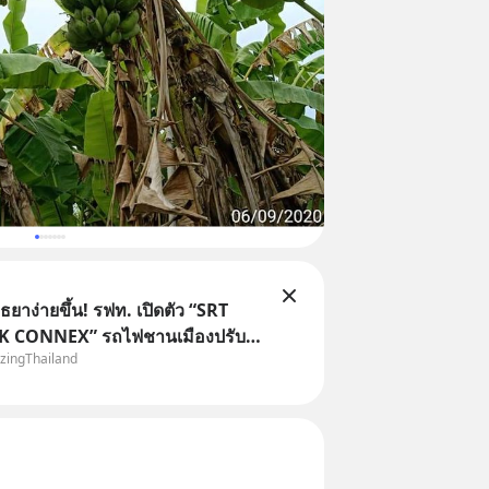
ุธยาง่ายขึ้น! รฟท. เปิดตัว “SRT
 CONNEX” รถไฟชานเมืองปรับ
zingThailand
อมกรุงเทพฯ–อยุธยา ที่จะเริ่มเสิร์ฟ
ด้มาร่วมประสบการณ์ไปด้วยกัน ตั้ง
แค่วันที่ 1 สิงหาคม 2569 นี้! ค่าตั๋วเริ