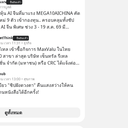
นแมน
ยืนยันแล้ว
จากจะช่วยลดหย่อนภาษีได้แล้ว ยังเป็น
การบูสต์
สร้างความมั่งคั่งระยะยาว แต่น้อยคน
ุ้น AI จีนที่มาแรง MEGA10AICHINA คัด
ว่า ถ้าลงทุนใน RMF ควรรู้ อะไรบ้าง
ใหม่ 9 ตัว เข้ากองทุน.. ครอบคลุมทั้งซัป
ไหน ทำอย่างไร ถึงจะดีกับเรา แล้วเรา
พิเศษ ช่วง 3 - 19 ส.ค. 69 มี
มูลอะไรเกี่ยวกับ RMF บ้าง เพื่อให้นำไปใช้
 ลด 50% ค่าธรรมเนียมซื้อ | ยอด 2 ล้าน
etThink
ต่อได้จริง ๆ ลงทุนแมนจะเล่าให้ฟัง
ยืนยันแล้ว
 ฟรีค่าธรรมเนียมซื้อ
าน เวลา 11:31 • ธุรกิจ
รีเทล เข้าซื้อกิจการ MaxValu ในไทย
0 สาขา ล่าสุด บริษัท เซ็นทรัล รีเทล
ั่น จํากัด (มหาชน) หรือ CRC ได้แจ้งต่อ
ทรัพย์แห่งประเทศไทยว่า ได้เข้าทำการ
hub
้นในบริษัท อิออน (ไทยแลนด์) จำกัด
วาน เวลา 13:00 • สุขภาพ
MaxValu ในไทย
ขียว "ชิปฝังดวงตา" คืนแสงสว่างให้คน
นหนังสือได้อีกครั้ง!
ดูทั้งหมด