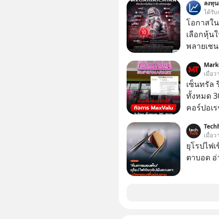
ลงทุ
เพราะนอก
ได้รับ
โอกาสในการ
โอกาสในห
นักที่จะลงลึก
เลือกหุ้น
ควรดู ตรง
พลายเชน AI จีน 
ควรรู้ข้อ
โปรโมชัน
Mark
บาทขึ้นไป
เมื่อว
เซ็นทรัล 
ทั้งหมด 3
คอร์ปอเรช
ตลาดหลัก
Tech
เข้าถือหุ
เมื่อ
เจ้าของ 
ยุโรปไฟเ
ตาบอด อ่า