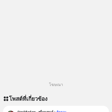
โฆษณา
โพสต์ที่เกี่ยวข้อง
StockRadars - สต็อกเรดาร์
•
ติดตาม