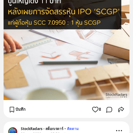
บันทึก
8
StockRadars - สต็อกเรดาร์
•
ติดตาม