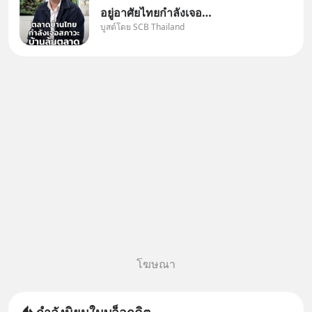
อยู่อาศัยไทยกำลังเจอ
บูสต์โดย SCB Thailand
Oversupply หนักกว่าที่คิด และ
ปัญหานี้อาจไม่ได้จบแค่เรื่อง
เศรษฐกิจ #SCBEIC #อสังหา
#บ้านล้นตลาด #เศรษฐกิจไทย
#EICAround #SCBThailand
สามารถดูคลิปท
โฆษณา