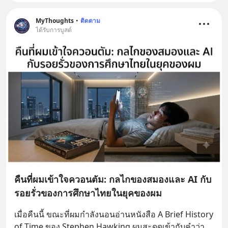
MyThoughts
•
ติดตาม
ได้รับการบูสต์
คืนที่ผมเข้าใจควอนตัม: กลไกของสมองและ AI กับ
รอยรั่วของการศึกษาไทยในยุคของผม
เมื่อคืนนี้ ขณะที่ผมกำลังนอนอ่านหนังสือ A Brief History 
of Time ของ Stephen Hawking ผมสะดุดเข้ากับคำว่า 