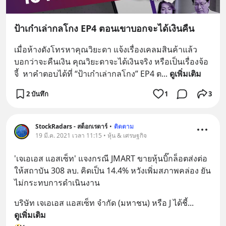
ป้าเก๋าเล่ากลโกง EP4 ตอนเขาบอกจะได้เงินคืน
เมื่อห้างดังโทรหาคุณวิยะดา แจ้งเรื่องเคลมสินค้าแล้ว
บอกว่าจะคืนเงิน คุณวิยะดาจะได้เงินจริง หรือเป็นเรื่องจ้อ
จี้  หาคำตอบได้ที่ “ป้าเก๋าเล่ากลโกง” EP4 ต
... 
ดูเพิ่มเติม
2 บันทึก
1
3
StockRadars - สต็อกเรดาร์
•
ติดตาม
19 มี.ค. 2021 เวลา 11:15 • หุ้น & เศรษฐกิจ
'เจเอเอส แอสเซ็ท' แจงกรณี JMART ขายหุ้นบิ๊กล็อตส่งต่อ
ให้สถาบัน 308 ลบ. คิดเป็น 14.4% หวังเพิ่มสภาพคล่อง ยัน
ไม่กระทบการดำเนินงาน
บริษัท เจเอเอส แอสเซ็ท จำกัด (มหาชน) หรือ J ได้ชี้
... 
ดูเพิ่มเติม