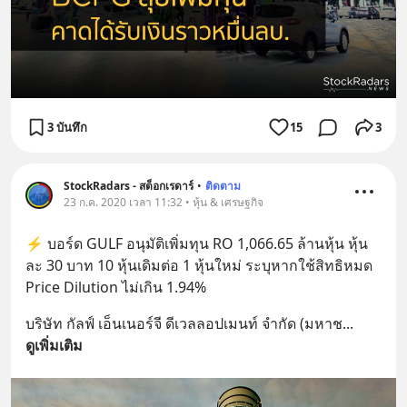
3 บันทึก
15
3
StockRadars - สต็อกเรดาร์
•
ติดตาม
23 ก.ค. 2020 เวลา 11:32 • หุ้น & เศรษฐกิจ
⚡️ บอร์ด GULF อนุมัติเพิ่มทุน RO 1,066.65 ล้านหุ้น หุ้น
ละ 30 บาท 10 หุ้นเดิมต่อ 1 หุ้นใหม่ ระบุหากใช้สิทธิหมด 
Price Dilution ไม่เกิน 1.94%
บริษัท กัลฟ์ เอ็นเนอร์จี ดีเวลลอปเมนท์ จำกัด (มหาช
... 
ดูเพิ่มเติม