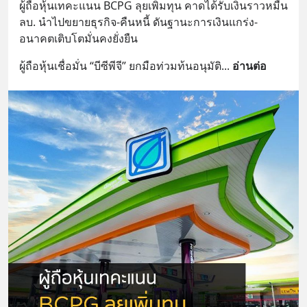
ผู้ถือหุ้นเทคะแนน BCPG ลุยเพิ่มทุน คาดได้รับเงินราวหมื่น
ลบ. นำไปขยายธุรกิจ-คืนหนี้ ดันฐานะการเงินแกร่ง-
อนาคตเติบโตมั่นคงยั่งยืน
ผู้ถือหุ้นเชื่อมั่น “บีซีพีจี” ยกมือท่วมท้นอนุมัติ
... 
อ่านต่อ