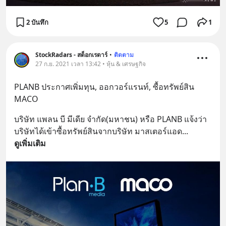
2 บันทึก
5
1
StockRadars - สต็อกเรดาร์
•
ติดตาม
27 ก.ย. 2021 เวลา 13:42 • หุ้น & เศรษฐกิจ
PLANB ประกาศเพิ่มทุน, ออกวอร์แรนท์, ซื้อทรัพย์สิน 
MACO
บริษัท แพลน บี มีเดีย จำกัด(มหาชน) หรือ PLANB แจ้งว่า
บริษัทได้เข้าซื้อทรัพย์สินจากบริษัท มาสเตอร์แอด
... 
ดูเพิ่มเติม