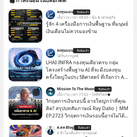
กำลังนิยมในบล็อกดิต
ลงทุนแมน
ยืนยันแล้ว
เมื่อวาน เวลา 08:00 • หุ้น & เศรษฐกิจ
รู้จัก 4 เครื่องมือการเงินพื้นฐาน ที่มนุษย์
เงินเดือนไม่ควรมองข้าม
ลงทุนแมน
ยืนยันแล้ว
ได้รับการบูสต์
LHAI-INFRA กองทุนเดียวครบ กลุ่ม
โครงสร้างพื้นฐาน AI ที่จะมีงบลงทุน
ครั้งใหญ่ในประวัติศาสตร์ ที่เรียกว่า AI
Supercycle หุ้นกลุ่มนี้ปรับตัวลงมากใน
Mission To The Moon
ยืนยันแล้ว
1 เดือนที่ผ่านมา แต่ความจริงคือทั่วโลก
เมื่อวาน เวลา 15:02 • ไลฟ์สไตล์
ยังเดินหน้าลงทุน AI อย่างต่อเนื่อง ซึ่ง
วิกฤตการเงินรอบนี้ อาจใหญ่กว่าที่คุณ
ต้องการโครงสร้างพื้นฐานด้าน AI
คิด? สรุปบทสัมภาษณ์ Ray Dalio | MM
จำนวนมาก ตั้งแต่เมโมรีชิป เก็บข้อมูล
EP.2723 วิกฤตการเงินรอบนี้อาจไม่ได้
ยันระบบไฟฟ้า และระบายความร้อน
เหมือนทุกครั้งที่เราเคยเจอ เมื่อ Ray
ด.ดล Blog
ยืนยันแล้ว
Dalio ชายผู้เคยทำนายวิกฤตเศรษฐกิจ
4 ชั่วโมงที่แล้ว • ยานยนต์