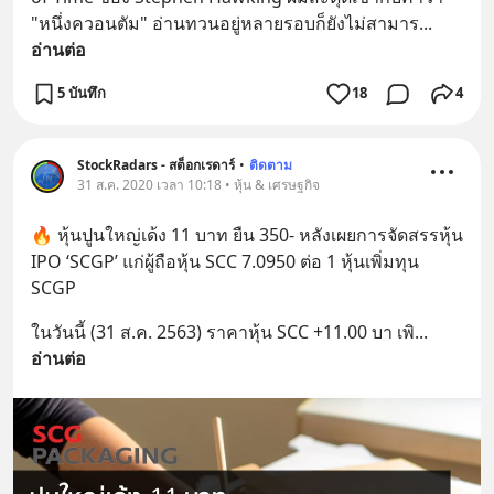
"หนึ่งควอนตัม" อ่านทวนอยู่หลายรอบก็ยังไม่สามาร
... 
อ่านต่อ
5 บันทึก
18
4
StockRadars - สต็อกเรดาร์
•
ติดตาม
31 ส.ค. 2020 เวลา 10:18 • หุ้น & เศรษฐกิจ
🔥 หุ้นปูนใหญ่เด้ง 11 บาท ยืน 350- หลังเผยการจัดสรรหุ้น 
IPO ‘SCGP’ แก่ผู้ถือหุ้น SCC 7.0950 ต่อ 1 หุ้นเพิ่มทุน 
SCGP
ในวันนี้ (31 ส.ค. 2563) ราคาหุ้น SCC +11.00 บา เพิ
... 
อ่านต่อ