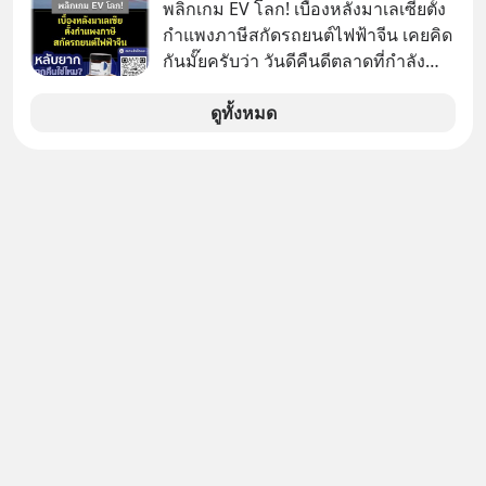
มาแล้วหลายต่อหลายครั้ง ออกมาส่ง
พลิกเกม EV โลก! เบื้องหลังมาเลเซียตั้ง
สัญญาณเตือนระเบิดเวลาลูกใหม่ที่
กำแพงภาษีสกัดรถยนต์ไฟฟ้าจีน เคยคิด
กำลังก่อตัวขึ้น จาก "ระเบิดหนี้สิน
กันมั๊ยครับว่า วันดีคืนดีตลาดที่กำลัง
มหาศาล" ผสานเข้ากับ "ฟองสบู่กระแส
เติบโตพุ่งทะยาน จะถูกมือมืดเตะตัดขา
AI" ที่ผู้คนกำลังแห่ไล่ราคาอย่างบ้าคลั่ง
จนหน้าทิ่มแบบไม่ทันตั้งตัว…
ดูทั้งหมด
บทเรียนจากประวัติศาสตร์ 500 ปี บอก
อะไรเรา? ระเบียบโลกกำลังจะเปลี่ยน
มือไปในทิศทางไหน? และเราควรรับมือ
อย่างไรก่อนที่ทุกอย่างจะสายเกินไป?
ร่วมเจาะลึกบทวิเคราะห์และข้อคิดการ
เงินฉบับ Dalio กันได้ใน EP. นี้
#RayDalio #สรุปบทเรียน #การเงินการ
ลงทุน #MissionToTheMoon
#MissionToTheMoonPodcast