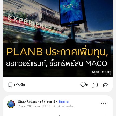
1 บันทึก
6
StockRadars - สต็อกเรดาร์
•
ติดตาม
7 ต.ค. 2020 เวลา 13:36 • หุ้น & เศรษฐกิจ