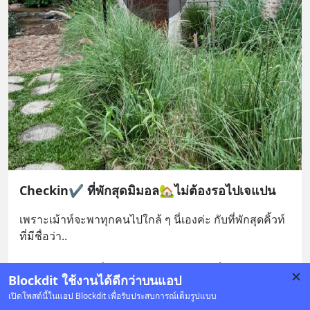
Checkin✔ ที่พักสุดมิมอล🏡ไม่ต้องรอไปเจแปน
เพราะเม้าท์จะพาทุกคนไปใกล้ ๆ นี่เองค่ะ กับที่พักสุดคิ้วท์ 
ที่มีชื่อว่า..
ปางไฮโซ 🏡 อยู่ที่บ้านปางไฮ ตำบลเทพเสด็ด จังหวัดเช
... 
Blockdit ใช้งานได้ดีกว่าบนแอป
ดูเพิ่มเติม
เปิดโพสต์นี้ในแอป Blockdit เพื่อรับประสบการณ์เต็มรูปแบบ