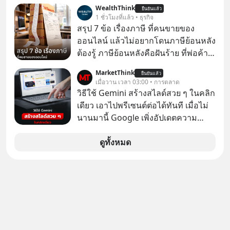
“ศูนย์กลางเศรษฐกิจและโลจิสติกส์”
WealthThink
นำ ThaiLLM มาใช้จริง จะเกิดอะไรขึ้น
ยืนยันแล้ว
ของอนุภูมิภาคลุ่มแม่น้ำโขง
1 ชั่วโมงที่แล้ว • ธุรกิจ
กับสังคมไทย ธุรกิจไทย และเศรษฐกิจ
สรุป 7 ข้อ เรื่องภาษี ที่คนขายของ
ไทยบ้าง ? ร่วมวิเคราะห์เรื่องนี้ผ่านมุม
ออนไลน์ แล้วไม่อยากโดนภาษีย้อนหลัง
มองของ ดร.อภิวดี ปิยธรรมรงค์ ผู้
ต้องรู้ ภาษีย้อนหลังคือฝันร้าย ที่พ่อค้า
เชี่ยวชาญอาวุโสด้านบูรณาการข้อมูล
แม่ค้าคนไหนก็คงไม่อยากพบเจอ
และปัญญาประดิษฐ์ และคุณปฏิภาณ
MarketThink
ยืนยันแล้ว
เมื่อวาน เวลา 03:00 • การตลาด
ประเสริฐสม ผู้จัดการโครงการ
วิธีใช้ Gemini สร้างสไลด์สวย ๆ ในคลิก
ThaiLLM
เดียว เอาไปพรีเซนต์ต่อได้ทันที เมื่อไม่
นานมานี้ Google เพิ่งอัปเดตความ
สามารถใหม่ให้กับ Google Slides ให้
สามารถใช้ Gemini ช่วยสร้างสไลด์นำ
ดูทั้งหมด
เสนอแบบสวย ๆ ได้ในคลิกเดียว ไม่ต้อง
เสียเวลาทำเองอีกต่อไป