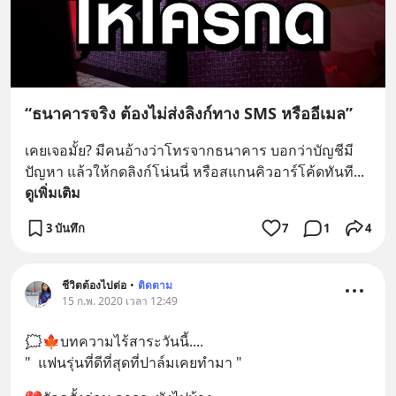
“ธนาคารจริง ต้องไม่ส่งลิงก์ทาง SMS หรืออีเมล”
เคยเจอมั้ย? มีคนอ้างว่าโทรจากธนาคาร บอกว่าบัญชีมี
ปัญหา แล้วให้กดลิงก์โน่นนี่ หรือสแกนคิวอาร์โค้ดทันที
... 
ดูเพิ่มเติม
3 บันทึก
7
1
4
ชีวิตต้องไปต่อ
•
ติดตาม
15 ก.พ. 2020 เวลา 12:49
🗯🍁บทความไร้สาระวันนี้....
"  แฟนรุ่นที่ดีที่สุดที่ปาล์มเคยทำมา "