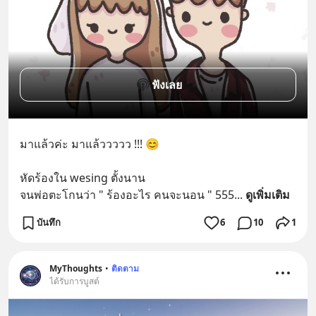
ฟังเลย
มาแล้วค่ะ มาแล้ววววว !!! 😊
หัดร้องใน wesing ตั้งนาน 
จนพ่อตะโกนว่า " ร้องอะไร คนจะนอน " 555
... 
ดูเพิ่มเติม
บันทึก
6
10
1
MyThoughts
•
ติดตาม
ได้รับการบูสต์