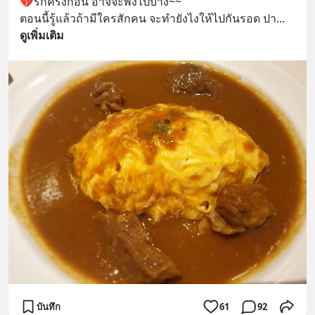
💔รักครั้งก่อน อาจจะพังไปบ้าง~~
ตอนนี้รู้แล้วถ้ามีใครสักคน จะทำยังไงให้ไปกันรอด ปา
... 
ดูเพิ่มเติม
บันทึก
61
92