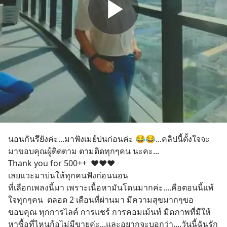
นอนกันรึยังค่ะ...มาฟังเมย์บ่นก่อนค่ะ 😂😂...คลิปนี้ตั้งใจจะ
มาขอบคุณผู้ติดตาม ตามติดทุกๆคน นะคะ...
Thank you for 500++  ❤❤❤
เลยแวะมาบ่นให้ทุกคนฟังก่อนนอน
ที่เลือกเพลงนี้มา เพราะเนื้อหามันโดนมากค่ะ....คือตอนนี้แพ้
ใจทุกๆคน  ตลอด 2 เดือนที่ผ่านมา มีความสุขมากๆขอ
ขอบคุณ ทุกการไลค์ การแชร์ การคอมเม้นท์ มิตภาพที่มีให้ 
หาซื้อที่ไหนก้อไม่มีขายค่ะ...และอยากจะบอกว่า....วันนี้ฉันรัก