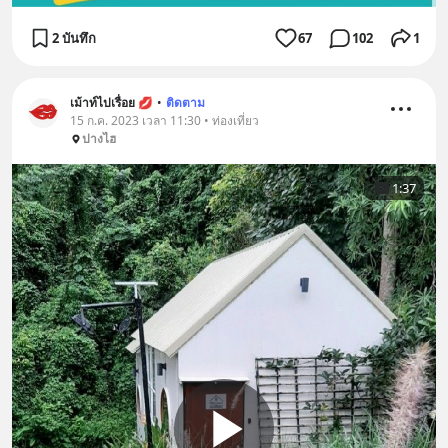
2 บันทึก
67
102
1
เม้าท์ไปเรื่อย 💋
•
ติดตาม
15 ก.ค. 2023 เวลา 11:30 • ท่องเที่ยว
ปางไฮ
1:37