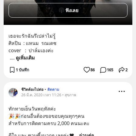
ฟังเลย
เธอจะรักฉันรึเปล่าไม่รู้ 
ศิลปิน  : แหนม  รณเดช
cover   :  ปาล์มเองค่ะ
 .
... 
ดูเพิ่มเติม
1 บันทึก
86
165
2
ชีวิตต้องไปต่อ
•
ติดตาม
26 มี.ค. 2020 เวลา 11:26 • สุขภาพ
ทักทายเย็นวันพฤหัสค่ะ
🎉🎉ก่อนอื่นต้องขอขอบคุณทุกๆคน 
สำหรับการติดตามครบ 2,000 คนนะคะ
ดีใจ และ ซาบซึ้งมากๆ เลยค่ะ❤
... 
อ่านต่อ