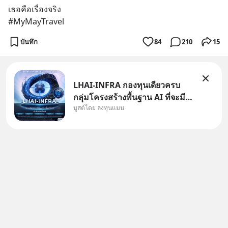
เธอคือเรื่องจริง
#MyMayTravel
บันทึก
84
210
15
LHAI-INFRA กองทุนเดียวครบ
กลุ่มโครงสร้างพื้นฐาน AI ที่จะมี
บูสต์โดย ลงทุนแมน
งบลงทุนครั้งใหญ่ในประวัติศาสตร์
ที่เรียกว่า AI Supercycle หุ้นกลุ่ม
นี้ปรับตัวลงมากใน 1 เดือนที่ผ่าน
มา แต่ความจริงคือทั่วโลกยังเดิน
หน้าลงทุน AI