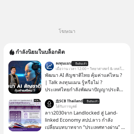
โฆษณา
กำลังนิยมในบล็อกดิต
ลงทุนแมน
ยืนยันแล้ว
เมื่อวาน เวลา 12:00 • วิทยาศาสตร์ & เทคโนโลยี
พัฒนา AI สัญชาติไทย คุ้มค่าแค่ไหน ?
| Talk ลงทุนแมน รู้หรือไม่ ?
ประเทศไทยกำลังพัฒนาปัญญาประดิษฐ์
หรือ AI เป็นของตัวเอง ภายใต้ชื่อ
SCB Thailand
ยืนยันแล้ว
“ThaiLLM” เพื่อให้คนไทยมีโครงสร้าง
ได้รับการบูสต์
พื้นฐานด้าน AI ที่เข้าใจภาษาไทย และ
ลาว2030จาก Landlocked สู่ Land-
บริบททางสังคมไทยได้เป็นอย่างดี
linked Economy สปป.ลาว กำลัง
คำถามคือ การลงมือพัฒนา AI ของ
เปลี่ยนบทบาทจาก “ประเทศทางผ่าน” สู่
ประเทศจะคุ้มค่าแค่ไหน ? และหลังจาก