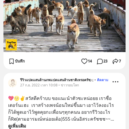
บันทึก
14
23
7
รีวิวแปดแสนล้านภพแปดแสนล้านชาติเหรอครัช;-;
•
ติดตาม
27 ก.ย. 2022 เวลา 10:08 • ข่าวรอบโลก
💖🌝✌️สวัสดีคร้าบบ ขอแนะนำตัวซะหน่อยย เราชื่อ
เตอร์นะฮะ  เราสร้างเพจน้อนใหม่ขึ้นมา เอาไว้ลงอะไร
ก็ได้พูดเอาไว้พูดคุยกะเพื่อนๆทุกคนน อยากรีวิวอะไร
ก็Re(ตามอารมณ์หน่อยเด้อ)555 เน้นอิสระครัชชช~~
... 
ดูเพิ่มเติม