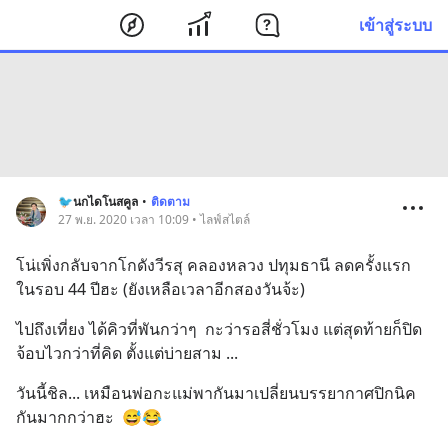
เข้าสู่ระบบ
🐦นกไดโนสคูล
•
ติดตาม
27 พ.ย. 2020 เวลา 10:09 • ไลฟ์สไตล์
โน่เพิ่งกลับจากโกดังวีรสุ คลองหลวง ปทุมธานี ลดครั้งแรก 
ในรอบ 44 ปีฮะ (ยังเหลือเวลาอีกสองวันจ้ะ)
ไปถึงเที่ยง ได้คิวที่พันกว่าๆ  กะว่ารอสี่ชั่วโมง แต่สุดท้ายก็ปิด
จ้อบไวกว่าที่คิด ตั้งแต่บ่ายสาม ...
วันนี้ชิล... เหมือนพ่อกะแม่พากันมาเปลี่ยนบรรยากาศปิกนิค
กันมากกว่าฮะ  😅😂