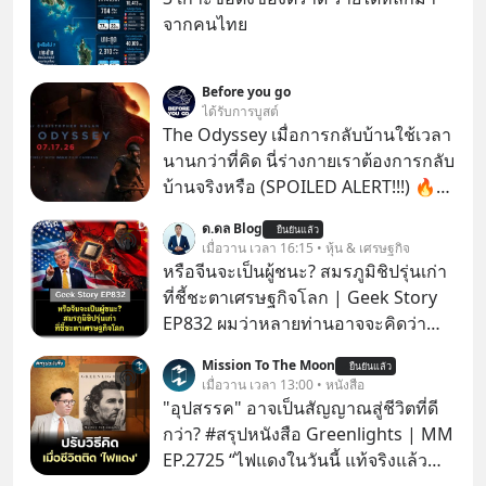
จากคนไทย
Before you go
ได้รับการบูสต์
The Odyssey เมื่อการกลับบ้านใช้เวลา
นานกว่าที่คิด นี่ร่างกายเราต้องการกลับ
บ้านจริงหรือ (SPOILED ALERT!!!) 🔥
264.1
ด.ดล Blog
ยืนยันแล้ว
เมื่อวาน เวลา 16:15 • หุ้น & เศรษฐกิจ
หรือจีนจะเป็นผู้ชนะ? สมรภูมิชิปรุ่นเก่า
ที่ชี้ชะตาเศรษฐกิจโลก | Geek Story
EP832 ผมว่าหลายท่านอาจจะคิดว่า
สงครามชิปมีแค่เรื่อง AI ล้ำๆ ใช่ไหม?
Mission To The Moon
ยืนยันแล้ว
คิดใหม่ได้เลยครับ! ในขณะที่โลกโฟกัส
เมื่อวาน เวลา 13:00 • หนังสือ
ชิป 3 นาโนเมตร แต่จีนกำลังเดินเกมที่
"อุปสรรค" อาจเป็นสัญญาณสู่ชีวิตที่ดี
น่ากลัวกว่า โดยการเข้ายึดครองตลาด
กว่า? #สรุปหนังสือ Greenlights | MM
‘Legacy Chips’ หรือชิปรุ่นเก่า ฟังดูไร้
EP.2725 “ไฟแดงในวันนี้ แท้จริงแล้ว
ค่า แต่มันคือหัวใจที่ซ่อนอยู่ในรถยนต์