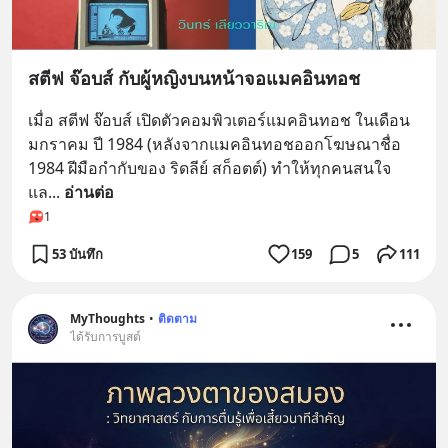
สตีฟ จ๊อบส์ กับผู้หญิงบนหน้าจอแมคอินทอช
เมื่อ สตีฟ จ๊อบส์ เปิดตัวคอมพิวเตอร์แมคอินทอช ในเดือน
มกราคม ปี 1984 (หลังจากแมคอินทอชออกโฆษณาชื่อ 
1984 ฝีมือกำกับของ ริดลีย์ สก็อตต์) ทำให้ทุกคนสนใจ
แล
... 
อ่านต่อ
1
53 บันทึก
159
5
111
MyThoughts
•
ติดตาม
ได้รับการบูสต์