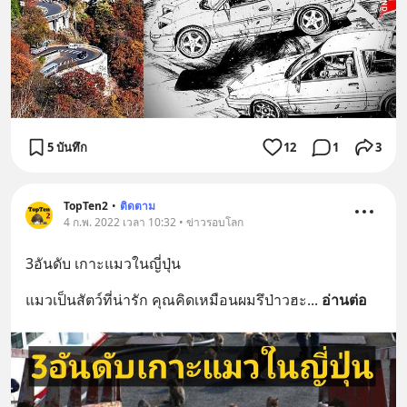
5 บันทึก
12
1
3
TopTen2
•
ติดตาม
4 ก.พ. 2022 เวลา 10:32 • ข่าวรอบโลก
3อันดับ เกาะแมวในญี่ปุ่น
แมวเป็นสัตว์ที่น่ารัก คุณคิดเหมือนผมรึป่าวฮะ
... 
อ่านต่อ