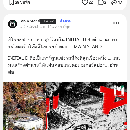
28 บันทึก
22
2
17
Main Stand
•
ติดตาม
ยืนยันแล้ว
5 มี.ค. 2021 เวลา 14:30 • การ์ตูน
อิโรฮะซากะ : ทางสุดโหดใน INITIAL D กับตำนานการก
ระโดดเข้าโค้งที่โลกรอคำตอบ | MAIN STAND
INITIAL D ถือเป็นการ์ตูนแข่งรถที่ดังที่สุดเรื่องหนึ่ง ... และ
มันสร้างตำนานให้แฟนคลับและคอมอเตอร์สปอร
... 
อ่าน
ต่อ