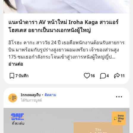
แนะนำดารา AV หน้าใหม่ Iroha Kaga สาวแอร์
โฮสเตส อยากเป็นนางเอกหนังผู้ใหญ่
อิโรฮะ คากะ สาววัย 24 ปี เธอคือพนักงานต้อนรับสายการ
บิน มาพร้อมกับรูปร่างสูงยาวผอมเพรียว เจ้าของส่วนสูง 
175 ซมเธอกำลังกระโจนเข้าสู่วงการหนังผู้ใหญ่ญี่ป
... 
อ่านต่อ
7 บันทึก
16
4
11
Innowayถีบ
•
ติดตาม
ได้รับการบูสต์