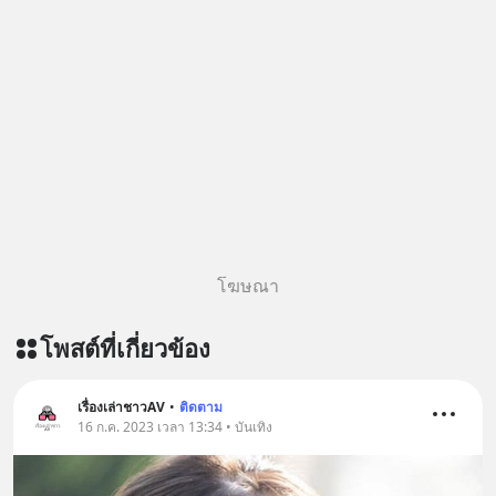
original article appeared here
อุปสรรคและความผิดพลาดให้กลายเป็น
https://www.tharadhol.com/geek-
บทเรียนที่ส่งเราไปได้ไกลกว่าเดิมได้
story-ep832-or-will-china-win/
อย่างไร? หากคุณกำลังรู้สึกว่าชีวิตเจอ
ติดตามสาระดี ๆ อัพเดททุกวันผ่าน Line
แต่ทางตัน ลองเปิดใจฟัง EP. นี้ แล้วคุณ
OA ด.ดล Blog คลิกเลย -->
จะพบว่า อุปสรรคตรงหน้าอาจเป็นเพียง
https://lin.ee/aMEkyNA
ทางเลี้ยวที่พาคุณไปเจอชีวิตที่ดีกว่าเดิม
========================= 📣
#Greenlights
สนับสนุนโดย 📣
#MatthewMcConaughey #พัฒนาตัว
=========================
เอง #MissionToTheMoon
เครียด หลับยาก ผมอยากแนะนำ
#missiontothemoonpodcast
ผลิตภัณฑ์เสริมอาหาร Diip CBD ช่วย
โฆษณา
บรรเทาความเครียด ลดความวิตกกังวล
เพิ่มการผ่อนคลาย ซึ่งช่วยให้การนอน
โพสต์ที่เกี่ยวข้อง
หลับมีประสิทธิภาพมากยิ่งขึ้น 📍 สนใจ
สั่งซื้อสินค้า Diip CBD 💬 LINE :
@diipgeek 🔗 หรือกดลิงก์
เรื่องเล่าชาวAV
•
ติดตาม
https://lin.ee/U91Fzyz
16 ก.ค. 2023 เวลา 13:34 • บันเทิง