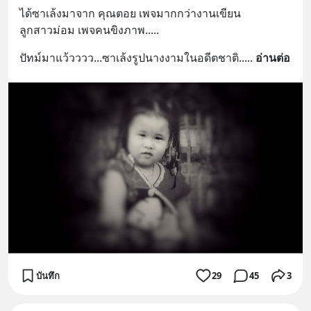
ได้ซาเล้งมาจาก คุณตอย เพจมากกว่างานเขียน
ลูกสาวม่อม เพจคนขิงภาพ.....
ปัทม์มาแว้วววว...ซาเล้งรูปนางงามในอดีตชาติ..
... 
อ่านต่อ
บันทึก
29
45
3