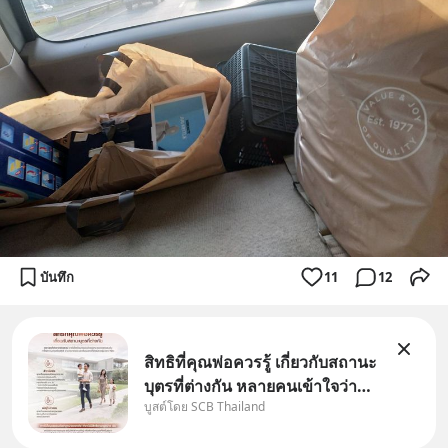
บันทึก
11
12
สิทธิที่คุณพ่อควรรู้ เกี่ยวกับสถานะ
บุตรที่ต่างกัน หลายคนเข้าใจว่า
บูสต์โดย SCB Thailand
"เมื่อเป็นลูกของพ่อและแม่ ก็ย่อม
เป็นบุตรชอบด้วยกฎหมายของทั้ง