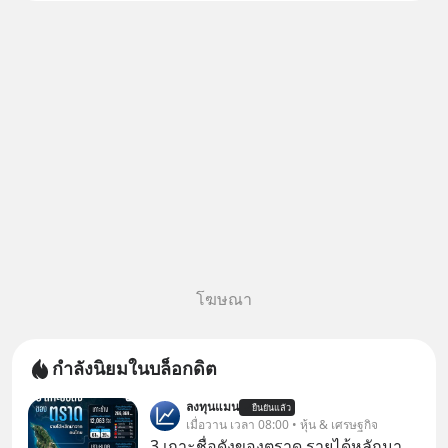
สองฝ่าย" แต่ในความเป็นจริง
กฎหมายไทยไม่ได้กำหนดไว้แบบ
นั้น
โฆษณา
กำลังนิยมในบล็อกดิต
ลงทุนแมน
ยืนยันแล้ว
เมื่อวาน เวลา 08:00 • หุ้น & เศรษฐกิจ
3 เกาะชื่อดังของตราด รายได้หลักมา