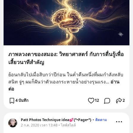
ภาพลวงตาของสมอง: วิทยาศาสตร์ กับการตื่นรู้เพื่อ
เสี้ยวนาทีสำคัญ
ย้อนกลับไปเมื่อสิบกว่าปีก่อน ในค่ำคืนหนึ่งที่ผมกำลังหลับ
สนิท จู่ๆ ผมก็ฝันว่าตัวเองกระหายน้ำอย่างรุนแรง
... 
อ่าน
ต่อ
4 บันทึก
12
2
Patt Photos Technique idea💕{°•Page•°}
•
ติดตาม
2 ก.ค. 2020 เวลา 13:48 • ไลฟ์สไตล์