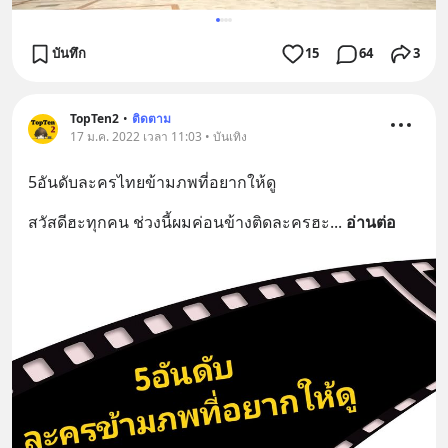
บันทึก
15
64
3
TopTen2
•
ติดตาม
17 ม.ค. 2022 เวลา 11:03 • บันเทิง
5อันดับละครไทยข้ามภพที่อยากให้ดู
สวัสดีฮะทุกคน ช่วงนี้ผมค่อนข้างติดละครฮะ
... 
อ่านต่อ