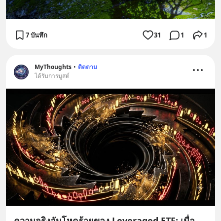
7 บันทึก
31
1
1
MyThoughts
•
ติดตาม
ได้รับการบูสต์
ความจริงอันโหดร้ายของ Leveraged ETF: เมื่อ