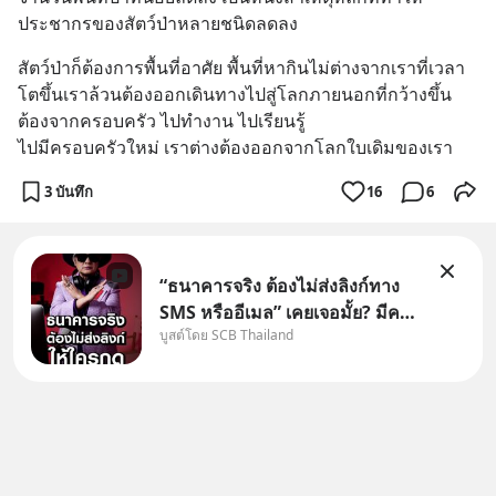
ประชากรของสัตว์ป่าหลายชนิดลดลง
สัตว์ป่าก็ต้องการพื้นที่อาศัย พื้นที่หากินไม่ต่างจากเราที่เวลา
โตขึ้นเราล้วนต้องออกเดินทางไปสู่โลกภายนอกที่กว้างขึ้น
ต้องจากครอบครัว ไปทำงาน ไปเรียนรู้ 
ไปมีครอบครัวใหม่ เราต่างต้องออกจากโลกใบเดิมของเรา
3 บันทึก
16
6
“ธนาคารจริง ต้องไม่ส่งลิงก์ทาง
SMS หรืออีเมล” เคยเจอมั้ย? มีคน
บูสต์โดย SCB Thailand
อ้างว่าโทรจากธนาคาร บอกว่า
บัญชีมีปัญหา แล้วให้กดลิงก์โน่นนี่
หรือสแกนคิวอาร์โค้ดทันที มาฟัง
“ป้าเก๋าเล่ากลโกง” เพื่อรู้ทันมุก
หลอกลวงในคราบ