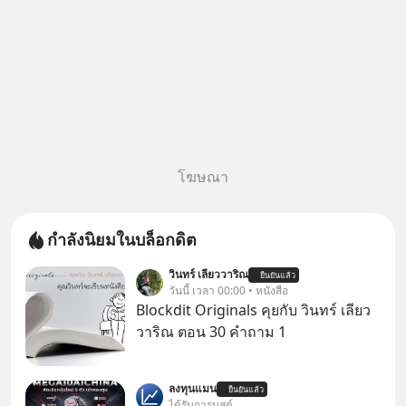
โฆษณา
กำลังนิยมในบล็อกดิต
วินทร์ เลียววาริณ
ยืนยันแล้ว
วันนี้ เวลา 00:00 • หนังสือ
Blockdit Originals คุยกับ วินทร์ เลียว
วาริณ ตอน 30 คำถาม 1
ลงทุนแมน
ยืนยันแล้ว
ได้รับการบูสต์