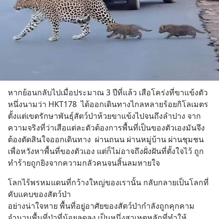
หากย้อนกลับไปเมื่อประมาณ 3 ปีที่แล้ว เสือโคร่งที่ขาแข้งตัว
หนึ่งนามว่า HKT178  ได้ออกเดินทางไกลหลายร้อยกิโลเมตร 
ตั้งแต่เขตรักษาพันธุ์สัตว์ป่าห้วยขาแข้งไปจนถึงลำปาง จาก
ความจริงที่ว่าเสือแต่ละตัวต้องการพื้นที่เป็นของตัวเองมันจึง
ต้องตัดสินใจออกเดินทาง  ผ่านถนน ผ่านหมู่บ้าน ผ่านชุมชน 
เพื่อหวังหาพื้นที่ของตัวเอง แต่ก็ไม่อาจถึงฝั่งฝันที่ตั้งใจไว้ ถูก
ทำร้ายถูกยิงจากความกลัวคนจนสิ้นลมหายใจ
โลกไร้พรหมแดนที่กว้างใหญ่ของเรานั้น กลับกลายเป็นโลกที่
คับแคบของสัตว์ป่า
อย่างน่าใจหาย พื้นที่อยู่อาศัยของสัตว์ป่ากำลังถูกคุกคาม 
จำนวนพื้นที่ป่าที่น้อยลดลง เป็นหนึ่งสาเหตุหลักที่ทำให้