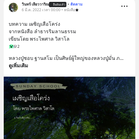
วินทร์ เลียววาริณ
•
ติดตาม
ยืนยันแล้ว
6 มี.ค. 2022 เวลา 00:00 • หนังสือ
บทความ เผชิญเสือโคร่ง
จากหนังสือ ลำธารริมลานธรรม
เขียนโดย พระไพศาล วิสาโล
2
หลวงปู่ชอบ ฐานสโม เป็นศิษย์ผู้ใหญ่ของหลวงปู่มั่น ภ
... 
ดูเพิ่มเติม