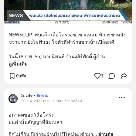
NEWSCLIP: พบแล้ว เสือโคร่งอช.เขาแหลม พิการขาหลัง
ขวาขาด ยังไม่ฟันธง ใช่ตัวที่ทำร้ายชาวบ้านปิล็อกคี่
วันนี้ (8 ก.พ. 56) นายนิพนธ์ จำนงสิริศักดิ์ ผู้อำน
... 
ดูเพิ่มเติม
บันทึก
3
Is Life
•
ติดตาม
30 ธ.ค. 2021 เวลา 01:00 • สิ่งแวดล้อม
อนาคตของ ‘เสือโคร่ง’
บนคำมั่นสัญญาที่ล้มเหลว
อีกไม่กี่วัน ปีเก่าจะผ่านไป ปีใหม่จะเข้ามา
... 
อ่านต่อ