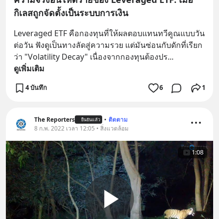
กิเลสถูกจัดตั้งเป็นระบบการเงิน
Leveraged ETF คือกองทุนที่ให้ผลตอบแทนทวีคูณแบบวัน
ต่อวัน ฟังดูเป็นทางลัดสู่ความรวย แต่มันซ่อนกับดักที่เรียก
ว่า "Volatility Decay" เนื่องจากกองทุนต้องปร
... 
ดูเพิ่มเติม
4 บันทึก
6
1
The Reporters
•
ติดตาม
ยืนยันแล้ว
8 ก.พ. 2022 เวลา 12:05 • สิ่งแวดล้อม
1:08