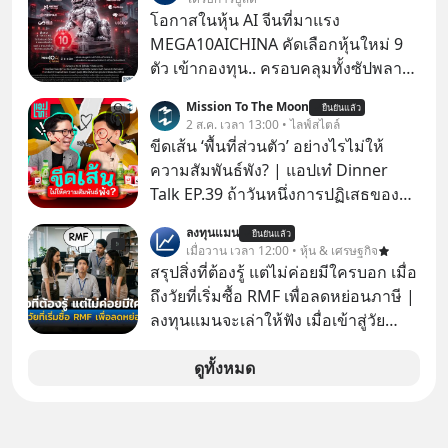
โอกาสในหุ้น AI จีนที่มาแรง
MEGA10AICHINA คัดเลือกหุ้นใหม่ 9
ตัว เข้ากองทุน.. ครอบคลุมทั้งซัปพลาย
เชน AI จีน พิเศษ ช่วง 3 - 19 ส.ค. 69 มี
Mission To The Moon
ยืนยันแล้ว
โปรโมชัน ลด 50% ค่าธรรมเนียมซื้อ |
2 ส.ค. เวลา 13:00 • ไลฟ์สไตล์
ยอด 2 ล้านบาทขึ้นไป ฟรีค่าธรรมเนียม
ขีดเส้น ‘พื้นที่ส่วนตัว’ อย่างไรไม่ให้
ซื้อ
ความสัมพันธ์พัง? | แอปเท๋ Dinner
Talk EP.39 ถ้าวันหนึ่งการปฏิเสธของ
เราทำให้อีกฝ่ายรู้สึกเจ็บปวด คิดว่าเรา
ลงทุนแมน
ยืนยันแล้ว
ตั้งกำแพงใส่และมองว่าเราเห็นแก่ตัวทั้ง
เมื่อวาน เวลา 12:00 • หุ้น & เศรษฐกิจ
ที่เราเองก็ไม่เคยปฏิเสธใครอย่างนี้มา
สรุปสิ่งที่ต้องรู้ แต่ไม่ค่อยมีใครบอก เมื่อ
ก่อน แต่พอตั้งใจจะ ‘สร้างขอบเขต’ เพื่อ
ถึงวัยที่เริ่มซื้อ RMF เพื่อลดหย่อนภาษี |
ตัวเองดูสักครั้ง กลับทำให้เกิดรอยร้าว
ลงทุนแมนจะเล่าให้ฟัง เมื่อเข้าสู่วัย
ในความสัมพันธ์เสียอย่างนั้น โดยราย
ทำงานและเริ่มมีรายได้ถึงเกณฑ์เสีย
การแอปเท๋ Dinner Talk ในวันนี้โฮสต์
ภาษี หลายคนมักได้รับคำแนะนำให้
ดูทั้งหมด
ทั้ง 2 ท่าน แทป-รวิศ หาญอุตสาหะ และ
ลงทุนใน RMF เพราะนอกจากจะช่วยลด
เอ๋ นิ้วกลม-สราวุธ เฮ้งสวัสดิ์ จะพาทุก
หย่อนภาษีได้แล้ว ยังเป็นโอกาสในการ
คนไปสำรวจวิธีสร้างขอบเขตเพื่อรักษา
สร้างความมั่งคั่งระยะยาว แต่น้อยคน