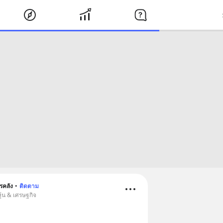
รคลัง
•
ติดตาม
ุ้น & เศรษฐกิจ