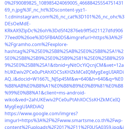
0%2F90089825_108985424069005_46688425554751431
69_n.jpg%3F_nc_ht%3Dscontent-yyz1-
1.cdninstagram.com%26_nc_cat%3D101%26_nc_ohc%3
DEsOeMdE-
KRkAX9ZlpDc%26oh%3Dd5f42876eb9ff5d21127dfd906
77eed0%26oe%3D5FB4A0D5&imgrefurl=https%3A%2F
%2Fgramho.com%2Fexplore-
hashtag%2F%25E0%25B8%25AB%25E0%25B8%25A1%2
5E0%25B8%25B9%25E0%25B9%2581%25E0%25B8%259
9%25E0%25B8%25A1&tbnid=yNitOcYiQcnjCM&vet=12a
hUKEwiv2PCe0uPtAhXOCSsKHZkMCeIQMygEegUIARDi
AQ..i&docid=W1667L_NJ5p45M&w=640&h=640&q=%E0
%B8%AB%E0%B8%A1%E0%B8%B9%E0%B9%81%E0%B8
%99%E0%B8%A1&client=ms-android-
wiko&ved=2ahUKEwiv2PCe0uPtAhXOCSsKHZkMCeIQ
MygEegUIARDiAQ
https://www.google.com/imgres?
imgurl=https%3A%2F%2Fwww.smartsme.co.th%2Fwp-
content%2Fuploads%2F2017%2F11%2F0U5A0359.jpg&i