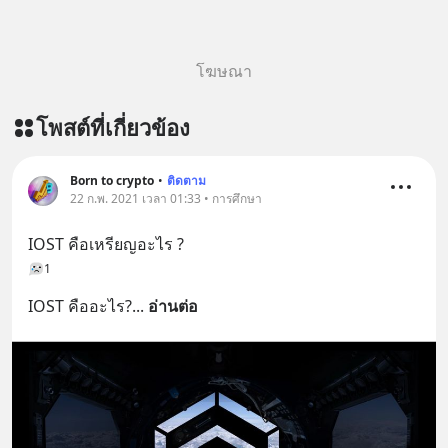
โฆษณา
โพสต์ที่เกี่ยวข้อง
Born to crypto
•
ติดตาม
22 ก.พ. 2021 เวลา 01:33 • การศึกษา
IOST คือเหรียญอะไร ?
1
IOST คืออะไร?
... 
อ่านต่อ