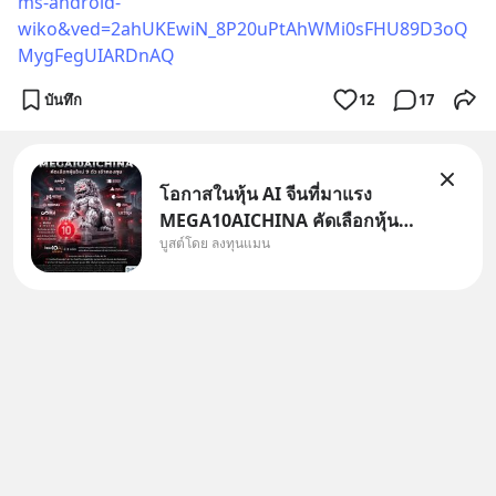
ms-android-
wiko&ved=2ahUKEwiN_8P20uPtAhWMi0sFHU89D3oQ
MygFegUIARDnAQ
บันทึก
12
17
โอกาสในหุ้น AI จีนที่มาแรง
MEGA10AICHINA คัดเลือกหุ้น
บูสต์โดย ลงทุนแมน
ใหม่ 9 ตัว เข้ากองทุน.. ครอบคลุม
ทั้งซัปพลายเชน AI จีน พิเศษ ช่วง
3 - 19 ส.ค. 69 มีโปรโมชัน ลด
50% ค่าธรรมเนียมซื้อ | ยอด 2
ล้านบาทขึ้นไป ฟรีค่าธรร