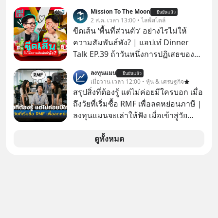
ตัวเองเสมอ
Mission To The Moon
ยืนยันแล้ว
2 ส.ค. เวลา 13:00 • ไลฟ์สไตล์
ขีดเส้น ‘พื้นที่ส่วนตัว’ อย่างไรไม่ให้
ความสัมพันธ์พัง? | แอปเท๋ Dinner
Talk EP.39 ถ้าวันหนึ่งการปฏิเสธของ
เราทำให้อีกฝ่ายรู้สึกเจ็บปวด คิดว่าเรา
ลงทุนแมน
ยืนยันแล้ว
ตั้งกำแพงใส่และมองว่าเราเห็นแก่ตัวทั้ง
เมื่อวาน เวลา 12:00 • หุ้น & เศรษฐกิจ
ที่เราเองก็ไม่เคยปฏิเสธใครอย่างนี้มา
สรุปสิ่งที่ต้องรู้ แต่ไม่ค่อยมีใครบอก เมื่อ
ก่อน แต่พอตั้งใจจะ ‘สร้างขอบเขต’ เพื่อ
ถึงวัยที่เริ่มซื้อ RMF เพื่อลดหย่อนภาษี |
ตัวเองดูสักครั้ง กลับทำให้เกิดรอยร้าว
ลงทุนแมนจะเล่าให้ฟัง เมื่อเข้าสู่วัย
ในความสัมพันธ์เสียอย่างนั้น โดยราย
ทำงานและเริ่มมีรายได้ถึงเกณฑ์เสีย
การแอปเท๋ Dinner Talk ในวันนี้โฮสต์
ภาษี หลายคนมักได้รับคำแนะนำให้
ดูทั้งหมด
ทั้ง 2 ท่าน แทป-รวิศ หาญอุตสาหะ และ
ลงทุนใน RMF เพราะนอกจากจะช่วยลด
เอ๋ นิ้วกลม-สราวุธ เฮ้งสวัสดิ์ จะพาทุก
หย่อนภาษีได้แล้ว ยังเป็นโอกาสในการ
คนไปสำรวจวิธีสร้างขอบเขตเพื่อรักษา
สร้างความมั่งคั่งระยะยาว แต่น้อยคน
ใจของตัวเองและรักษาความสัมพันธ์
นักที่จะลงลึกว่า ถ้าลงทุนใน RMF ควรรู้
ของคนรอบข้างไปพร้อมกัน
อะไรบ้าง ควรดู ตรงไหน ทำอย่างไร ถึง
#boundary #selfdevelopment #แอป
จะดีกับเรา แล้วเราควรรู้ข้อมูลอะไร
เท๋dinnertalk