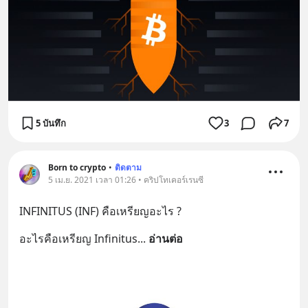
5 บันทึก
3
7
Born to crypto
•
ติดตาม
5 เม.ย. 2021 เวลา 01:26 • คริปโทเคอร์เรนซี
INFINITUS (INF) คือเหรียญอะไร ?
อะไรคือเหรียญ Infinitus
... 
อ่านต่อ