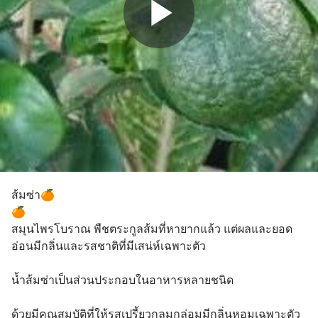
ส้มซ่า🍊
🍊
สมุนไพรโบราณ พืชตระกูลส้มที่หายากแล้ว แต่ผลและยอด
อ่อนมีกลิ่นและรสชาติที่มีเสน่ห์เฉพาะตัว
น้ำส้มซ่าเป็นส่วนประกอบในอาหารหลายชนิด
ด้วยมีคุณสมบัติที่ให้รสเปรี้ยวกลมกล่อมมีกลิ่นหอมเฉพาะตัว