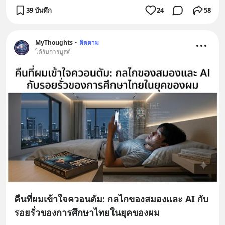
39 บันทึก
24
58
MyThoughts
•
ติดตาม
ได้รับการบูสต์
คืนที่ผมเข้าใจควอนตัม: กลไกของสมองและ AI กับ
รอยรั่วของการศึกษาไทยในยุคของผม