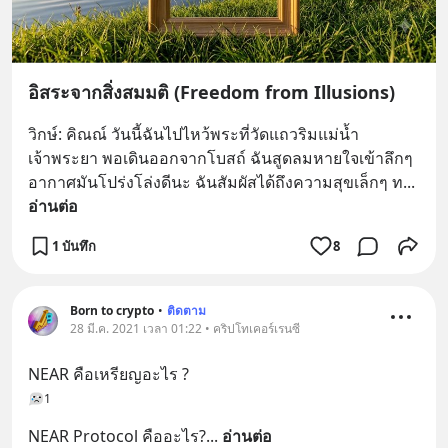
อิสระจากสิ่งสมมติ (Freedom from Illusions)
วิกษ์: คิณณ์ วันนี้ฉันไปไหว้พระที่วัดแถวริมแม่น้ำ
เจ้าพระยา พอเดินออกจากโบสถ์ ฉันสูดลมหายใจเข้าลึกๆ 
อากาศมันโปร่งโล่งดีนะ ฉันสัมผัสได้ถึงความสุขเล็กๆ ท
... 
อ่านต่อ
1 บันทึก
8
Born to crypto
•
ติดตาม
28 มี.ค. 2021 เวลา 01:22 • คริปโทเคอร์เรนซี
NEAR คือเหรียญอะไร ?
1
NEAR Protocol คืออะไร?
... 
อ่านต่อ