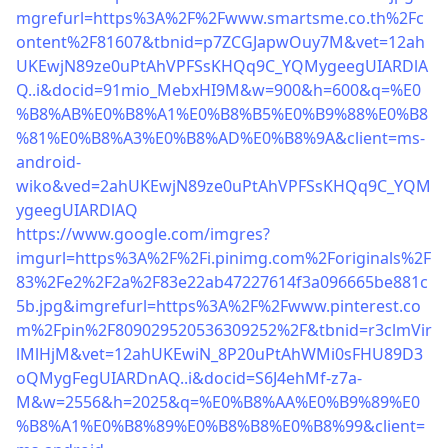
mgrefurl=https%3A%2F%2Fwww.smartsme.co.th%2Fc
ontent%2F81607&tbnid=p7ZCGJapwOuy7M&vet=12ah
UKEwjN89ze0uPtAhVPFSsKHQq9C_YQMygeegUIARDlA
Q..i&docid=91mio_MebxHI9M&w=900&h=600&q=%E0
%B8%AB%E0%B8%A1%E0%B8%B5%E0%B9%88%E0%B8
%81%E0%B8%A3%E0%B8%AD%E0%B8%9A&client=ms-
android-
wiko&ved=2ahUKEwjN89ze0uPtAhVPFSsKHQq9C_YQM
ygeegUIARDlAQ
https://www.google.com/imgres?
imgurl=https%3A%2F%2Fi.pinimg.com%2Foriginals%2F
83%2Fe2%2F2a%2F83e22ab47227614f3a096665be881c
5b.jpg&imgrefurl=https%3A%2F%2Fwww.pinterest.co
m%2Fpin%2F809029520536309252%2F&tbnid=r3clmVir
lMlHjM&vet=12ahUKEwiN_8P20uPtAhWMi0sFHU89D3
oQMygFegUIARDnAQ..i&docid=S6J4ehMf-z7a-
M&w=2556&h=2025&q=%E0%B8%AA%E0%B9%89%E0
%B8%A1%E0%B8%89%E0%B8%B8%E0%B8%99&client=