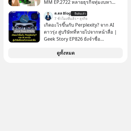
MM EP.2722 หลายธุรกิจทุ่มงบหา
ลูกค้าใหม่ไม่หยุด ทั้งที่คนที่ซื้อของไป
ด.ดล Blog
ยืนยันแล้ว
แล้ว คือกลุ่มที่มีโอกาสซื้อซ้ำสูงที่สุด แต่
7 ชั่วโมงที่แล้ว • ธุรกิจ
กลับปล่อยให้เงียบหายไปโดยไม่รู้ตัว ใน
เกิดอะไรขึ้นกับ Perplexity? จาก AI
Mission To The Moon EP นี้ เราจะมา
ดาวรุ่ง สู่บริษัทที่หายไปจากหน้าสื่อ |
คุยกับคุณโค้ก สาโรจน์ อธิวิทวัส CEO
Geek Story EP826 ยังจำชื่อ
& Founder, Wisible ผู้มีประสบการณ์
Perplexity กันได้ไหม สตาร์ตอัป AI ที่
ด้านงานขายและ CRM มากกว่า 20 ปี
เคยถูกยกไปเทียบชั้นกับยักษ์ใหญ่อย่าง
ดูทั้งหมด
ว่าทำไม "ลูกค้าเดิม" ถึงเป็นสินทรัพย์ที่
OpenAI ภายในเวลาแค่ 2 ปี มูลค่า
ธุรกิจมองข้ามมากที่สุด และจะเปลี่ยน
บริษัทพุ่งกระฉูดจาก 500 ล้าน เป็น 2
ข้อมูลที่กระจัดกระจายให้กลายเป็นราย
หมื่น 1 พันล้านดอลลาร์ โตขึ้นกว่า 40
ได้ที่ต่อเนื่องได้ยังไง ถ้ายอดขายไม่โต
เท่า! แต่สังเกตไหม ว่าทำไมวันนี้ชื่อของ
แต่งบโฆษณาก็พอแล้ว คำตอบอาจอยู่ที่
พวกเขาถึงหายเงียบไปจากพาดหัวข่าว
ฐานลูกค้าเดิมที่คุณมีอยู่ #SalesCRM
เทคโนโลยีหน้าตาเฉย เกิดอะไรขึ้นกัน
#CRM #ลูกค้าเดิม #Revenue
แน่ นี่คือ The Rise and Fall ของดาวรุ่ง
#MissionAcademy #interview
วงการ AI หรือเป็นเพียงการเร้นกายใน
#missiontothemoon
เงามืดเพื่อซุ่มสร้างอาวุธใหม่ที่น่ากลัว
#missiontothemoonpodcast
กว่าเดิม EP นี้เราจะมาถอดรหัสกลยุทธ์
เบื้องหลัง ที่อาจทำให้บริษัทที่ดูเหมือน