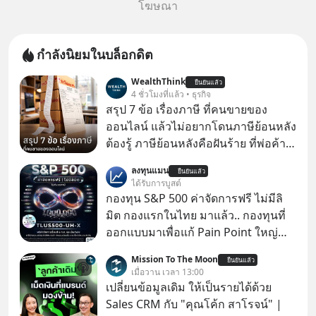
โฆษณา
กำลังนิยมในบล็อกดิต
WealthThink
ยืนยันแล้ว
4 ชั่วโมงที่แล้ว • ธุรกิจ
สรุป 7 ข้อ เรื่องภาษี ที่คนขายของ
ออนไลน์ แล้วไม่อยากโดนภาษีย้อนหลัง
ต้องรู้ ภาษีย้อนหลังคือฝันร้าย ที่พ่อค้า
แม่ค้าคนไหนก็คงไม่อยากพบเจอ
ลงทุนแมน
ยืนยันแล้ว
ได้รับการบูสต์
กองทุน S&P 500 ค่าจัดการฟรี ไม่มีลิ
มิต กองแรกในไทย มาแล้ว.. กองทุนที่
ออกแบบมาเพื่อแก้ Pain Point ใหญ่
ของนักลงทุนไทยพร้อมกัน 3 เรื่อง
Mission To The Moon
ยืนยันแล้ว
เมื่อวาน เวลา 13:00
เปลี่ยนข้อมูลเดิม ให้เป็นรายได้ด้วย
Sales CRM กับ "คุณโค้ก สาโรจน์" |