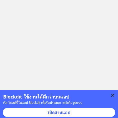
จะถูกลืม กลายเป็นผู้พลิกกระดานล้ม
ยักษ์ในสงครามเทคโนโลยีระดับโลก
เลือกฟังกันได้เลยนะครับ อย่าลืมกด
Follow ติดตาม PodCast ช่อง Geek
Forever’s Podcast ของผมกันด้วยนะ
ครับ 🎧 ฟังผ่าน Spotify :
https://tinyurl.com/msxt39d2 🎧 ฟัง
ผ่าน Apple Podcast :
https://tinyurl.com/pehre7h8 🎧 ฟัง
ผ่าน Podbean :
https://tinyurl.com/4vd3uv3z 🎧 ฟัง
ผ่าน Youtube :
https://youtu.be/30xfW_wxa-k The
original article appeared here
https://www.tharadhol.com/geek-
Blockdit ใช้งานได้ดีกว่าบนแอป
story-ep826-what-happens-to-
เปิดโพสต์นี้ในแอป Blockdit เพื่อรับประสบการณ์เต็มรูปแบบ
perplexity/ ติดตามสาระดี ๆ อัพเดททุก
โฆษณา
เปิดผ่านแอป
วันผ่าน Line OA ด.ดล Blog คลิกเลย -->