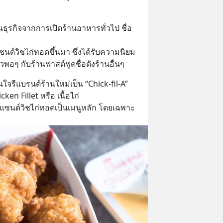
้นธุรกิจจากการเปิดร้านอาหารทั่วไป ชื่อ
ซนด์วิชไก่ทอดขึ้นมา ซึ่งได้รับความนิยม
พอๆ กับร้านฟาสต์ฟูดชื่อดังร้านอื่นๆ
นใจรีแบรนด์ร้านใหม่เป็น “Chick-fil-A” 
en Fillet หรือ เนื้อไก่ 
ีแซนด์วิชไก่ทอดเป็นเมนูหลัก โดยเฉพาะ