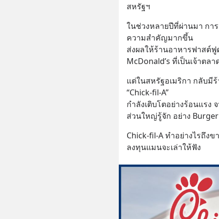
สหรัฐฯ
ในช่วงหลายปีที่ผ่านมา การด
ความสำคัญมากขึ้น
ส่งผลให้ร้านอาหารฟาสต์ฟูด
McDonald’s ที่เป็นเจ้าตลาดน
แต่ในสหรัฐอเมริกา กลับมีร้
“Chick-fil-A”
กำลังเติบโตอย่างร้อนแรง 
ส่วนใหญ่รู้จัก อย่าง Burge
Chick-fil-A ทำอย่างไรถึงข
ลงทุนแมนจะเล่าให้ฟัง