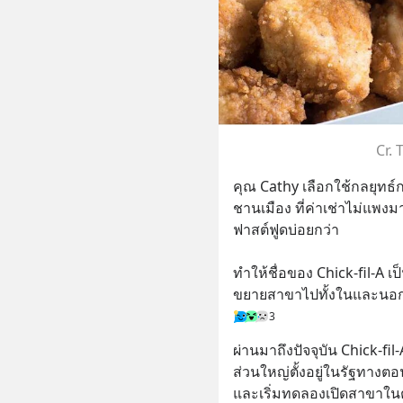
Cr.
คุณ Cathy เลือกใช้กลยุทธ
ชานเมือง ที่ค่าเช่าไม่แพ
ฟาสต์ฟูดบ่อยกว่า
ทำให้ชื่อของ Chick-fil-A เป
ขยายสาขาไปทั้งในและนอกตัวห
3
ผ่านมาถึงปัจจุบัน Chick-fil
ส่วนใหญ่ตั้งอยู่ในรัฐทางต
และเริ่มทดลองเปิดสาขาในต