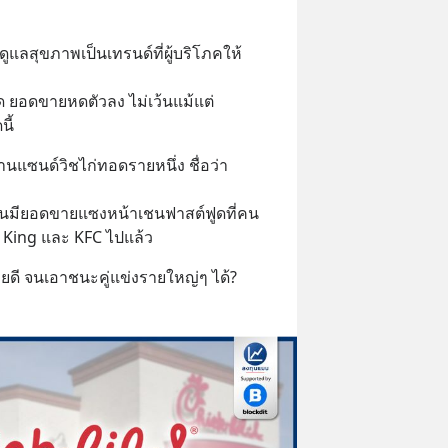
ูแลสุขภาพเป็นเทรนด์ที่ผู้บริโภคให้
 ยอดขายหดตัวลง ไม่เว้นแม้แต่ 
ี้
านแซนด์วิชไก่ทอดรายหนึ่ง ชื่อว่า 
จนมียอดขายแซงหน้าเชนฟาสต์ฟูดที่คน
r King และ KFC ไปแล้ว
ายดี จนเอาชนะคู่แข่งรายใหญ่ๆ ได้?