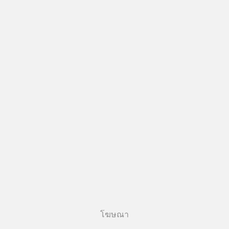
โฆษณา