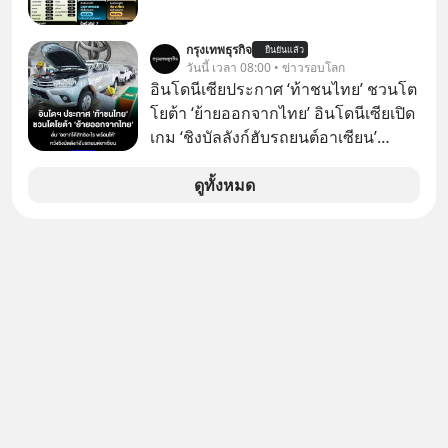
กรุงเทพธุรกิจ
ยืนยันแล้ว
วันนี้ เวลา 08:00 • ข่าวรอบโลก
อินโดนีเซียประกาศ ‘ท้าชนไทย’ ชวนโต
โยต้า ‘ย้ายออกจากไทย’ อินโดนีเซียเปิด
เกม ‘ชิงบัลลังก์ฮับรถยนต์อาเซียน’
ประกาศท้าชนไทยตรงๆ โดยรัฐมนตรี
คลังของอินโดฯ เรียกร้อง ‘โตโยต้า’ ย้าย
ดูทั้งหมด
ฐานการผลิตหลักออกจากไทย พร้อม
เสนอสิทธิประโยชน์เต็ม หวังดึงทั้ง
โรงงานและซัพพลายเชนไปปักหลัก
อินโดนีเซียทั้งระบบ