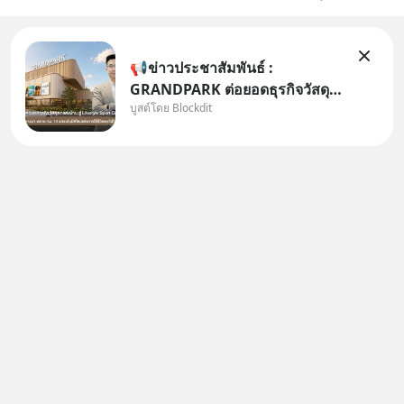
📢ข่าวประชาสัมพันธ์ :
GRANDPARK ต่อยอดธุรกิจวัสดุ
บูสต์โดย Blockdit
ตกแต่งบ้าน สู่ Lifestyle Sport
Community Mall ปักหมุด
บางนา-ตราด กม.10 ยกระดับมิติ
ใหม่แห่งการใช้ชีวิตและใส่ใจ
สุขภาพ