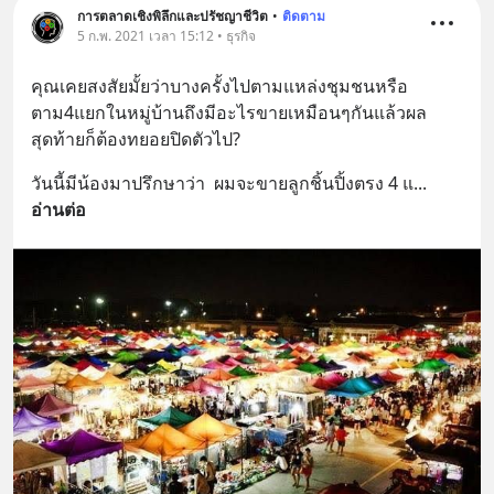
การตลาดเชิงพิลึกและปรัชญาชีวิต
•
ติดตาม
5 ก.พ. 2021 เวลา 15:12 • ธุรกิจ
คุณเคยสงสัยมั้ยว่าบางครั้งไปตามแหล่งชุมชนหรือ
ตาม4แยกในหมู่บ้านถึงมีอะไรขายเหมือนๆกันแล้วผล
สุดท้ายก็ต้องทยอยปิดตัวไป?
วันนี้มีน้องมาปรึกษาว่า  ผมจะขายลูกชิ้นปิ้งตรง 4 แ
... 
อ่านต่อ