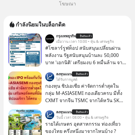
โฆษณา
กำลังนิยมในบล็อกดิต
กรุงเทพธุรกิจ
ยืนยันแล้ว
เมื่อวาน เวลา 10:00 • หุ้น & เศรษฐกิจ
#โซลาร์รูฟท็อป สนับสนุนเปลี่ยนผ่าน
พลังงาน รัฐสนับสนุนบ้านละ 50,000
บาท 'เอกนิติ' เตรียมงบ 6 หมื่นล้าน จาก
พ.ร.ก.เงินกู้ ผุดบิ๊กโปรเจกต์ ‘Solar
ลงทุนแมน
ยืนยันแล้ว
Rooftop’ อุดหนุน 5 หมื่นต่อครัวเรือน
ได้รับการบูสต์
ตั้งเป้า 5 แสน 1 ล้านครัวเรือน ดึงแบงก์
กองทุน ชิปเอเชีย ค่าจัดการต่ำสุดใน
รัฐปล่อยกู้ดอกเบี้ยต่ำ
กลุ่ม M-ASIASEMI กองเดียวครบ มีทั้ง
CXMT จากจีน TSMC จากไต้หวัน SK
Hynix จากเกาหลีใต้ Kioxia จากญี่ปุ่น
ลงทุนแมน
ยืนยันแล้ว
วันนี้ เวลา 08:00 • หุ้น & เศรษฐกิจ
รายได้เกษตร อุตสาหกรรม ท่องเที่ยว
ของไทย ครึ่งหนึ่งมาจากไหนบ้าง ?